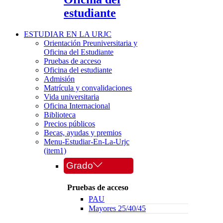
estudiante
ESTUDIAR EN LA URJC
Orientación Preuniversitaria y
Oficina del Estudiante
Pruebas de acceso
Oficina del estudiante
Admisión
Matrícula y convalidaciones
Vida universitaria
Oficina Internacional
Biblioteca
Precios públicos
Becas, ayudas y premios
Menu-Estudiar-En-La-Urjc
(item1)
Grado
Pruebas de acceso
PAU
Mayores 25/40/45