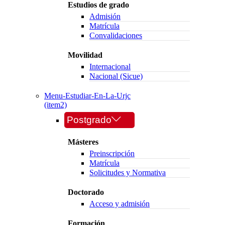
Estudios de grado
Admisión
Matrícula
Convalidaciones
Movilidad
Internacional
Nacional (Sicue)
Menu-Estudiar-En-La-Urjc
(item2)
Postgrado
Másteres
Preinscripción
Matrícula
Solicitudes y Normativa
Doctorado
Acceso y admisión
Formación