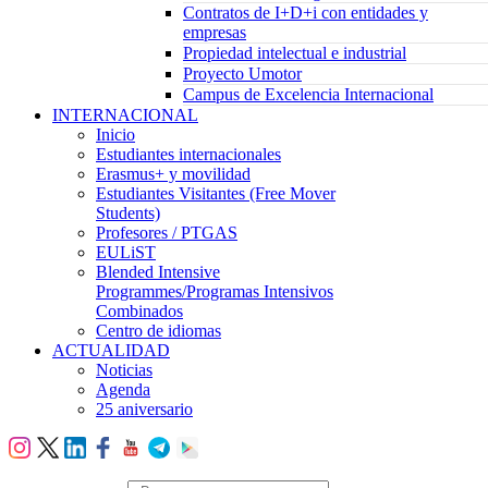
Contratos de I+D+i con entidades y
empresas
Propiedad intelectual e industrial
Proyecto Umotor
Campus de Excelencia Internacional
INTERNACIONAL
Inicio
Estudiantes internacionales
Erasmus+ y movilidad
Estudiantes Visitantes (Free Mover
Students)
Profesores / PTGAS
EULiST
Blended Intensive
Programmes/Programas Intensivos
Combinados
Centro de idiomas
ACTUALIDAD
Noticias
Agenda
25 aniversario