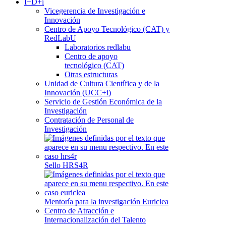
I+D+i
Vicegerencia de Investigación e
Innovación
Centro de Apoyo Tecnológico (CAT) y
RedLabU
Laboratorios redlabu
Centro de apoyo
tecnológico (CAT)
Otras estructuras
Unidad de Cultura Científica y de la
Innovación (UCC+i)
Servicio de Gestión Económica de la
Investigación
Contratación de Personal de
Investigación
Sello HRS4R
Mentoría para la investigación Euriclea
Centro de Atracción e
Internacionalización del Talento