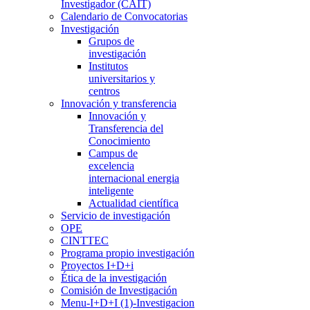
Investigador (CAIT)
Calendario de Convocatorias
Investigación
Grupos de
investigación
Institutos
universitarios y
centros
Innovación y transferencia
Innovación y
Transferencia del
Conocimiento
Campus de
excelencia
internacional energia
inteligente
Actualidad científica
Servicio de investigación
OPE
CINTTEC
Programa propio investigación
Proyectos I+D+i
Ética de la investigación
Comisión de Investigación
Menu-I+D+I (1)-Investigacion