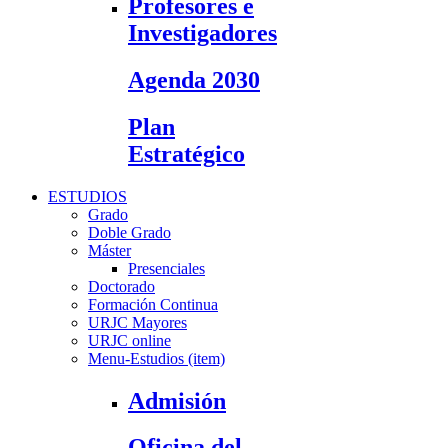
Profesores e
Investigadores
Agenda 2030
Plan
Estratégico
ESTUDIOS
Grado
Doble Grado
Máster
Presenciales
Doctorado
Formación Continua
URJC Mayores
URJC online
Menu-Estudios (item)
Admisión
Oficina del