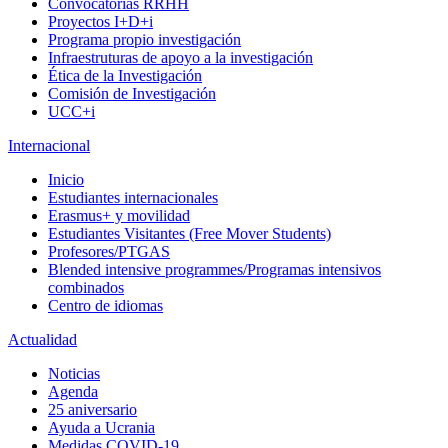
Convocatorias RRHH
Proyectos I+D+i
Programa propio investigación
Infraestruturas de apoyo a la investigación
Ética de la Investigación
Comisión de Investigación
UCC+i
Internacional
Inicio
Estudiantes internacionales
Erasmus+ y movilidad
Estudiantes Visitantes (Free Mover Students)
Profesores/PTGAS
Blended intensive programmes/Programas intensivos
combinados
Centro de idiomas
Actualidad
Noticias
Agenda
25 aniversario
Ayuda a Ucrania
Medidas COVID-19