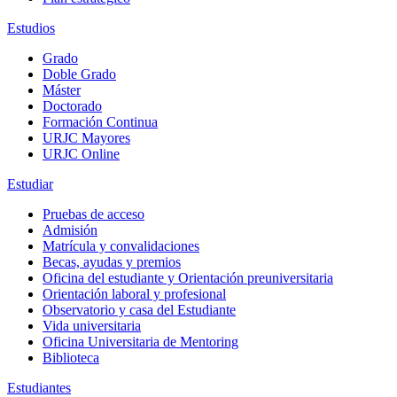
Estudios
Grado
Doble Grado
Máster
Doctorado
Formación Continua
URJC Mayores
URJC Online
Estudiar
Pruebas de acceso
Admisión
Matrícula y convalidaciones
Becas, ayudas y premios
Oficina del estudiante y Orientación preuniversitaria
Orientación laboral y profesional
Observatorio y casa del Estudiante
Vida universitaria
Oficina Universitaria de Mentoring
Biblioteca
Estudiantes