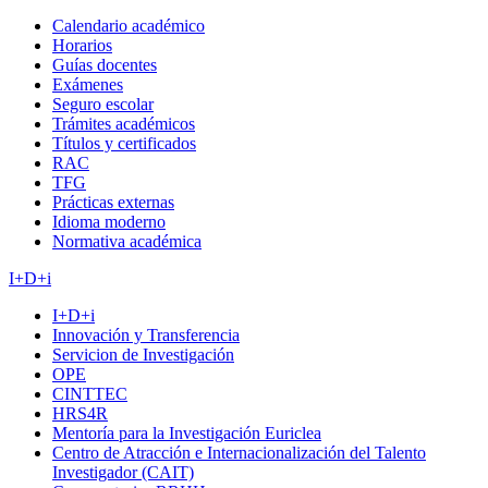
Calendario académico
Horarios
Guías docentes
Exámenes
Seguro escolar
Trámites académicos
Títulos y certificados
RAC
TFG
Prácticas externas
Idioma moderno
Normativa académica
I+D+i
I+D+i
Innovación y Transferencia
Servicion de Investigación
OPE
CINTTEC
HRS4R
Mentoría para la Investigación Euriclea
Centro de Atracción e Internacionalización del Talento
Investigador (CAIT)