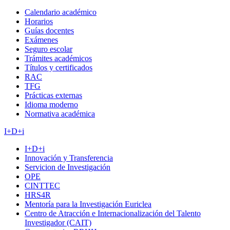
Calendario académico
Horarios
Guías docentes
Exámenes
Seguro escolar
Trámites académicos
Títulos y certificados
RAC
TFG
Prácticas externas
Idioma moderno
Normativa académica
I+D+i
I+D+i
Innovación y Transferencia
Servicion de Investigación
OPE
CINTTEC
HRS4R
Mentoría para la Investigación Euriclea
Centro de Atracción e Internacionalización del Talento
Investigador (CAIT)