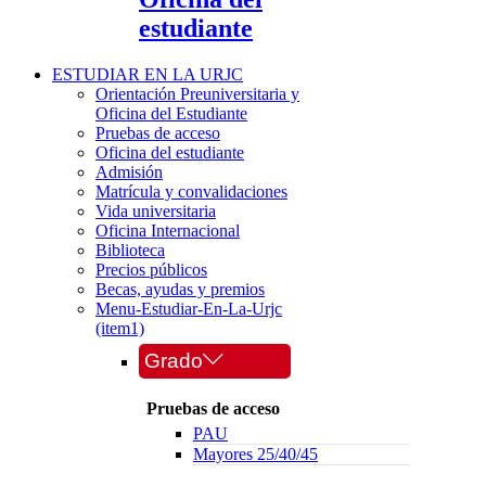
estudiante
ESTUDIAR EN LA URJC
Orientación Preuniversitaria y
Oficina del Estudiante
Pruebas de acceso
Oficina del estudiante
Admisión
Matrícula y convalidaciones
Vida universitaria
Oficina Internacional
Biblioteca
Precios públicos
Becas, ayudas y premios
Menu-Estudiar-En-La-Urjc
(item1)
Grado
Pruebas de acceso
PAU
Mayores 25/40/45