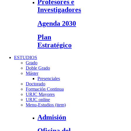
Profesores e
Investigadores
Agenda 2030
Plan
Estratégico
ESTUDIOS
Grado
Doble Grado
Máster
Presenciales
Doctorado
Formación Continua
URJC Mayores
URJC online
Menu-Estudios (item)
Admisión
Oficina del