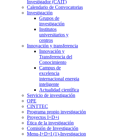
Investigador (CAIT)
Calendario de Convocatorias
Investigación
Grupos de
investigación
Institutos
universitarios y
centros
Innovación y transferencia
Innovación y
Transferencia del
Conocimiento
Campus de
excelencia
internacional energia
inteligente
Actualidad científica
Servicio de investigación
OPE
CINTTEC
Programa propio investigación
Proyectos I+D+i
Ética de la investigación
Comisión de Investigación
Menu-I+D+I (1)-Investigacion