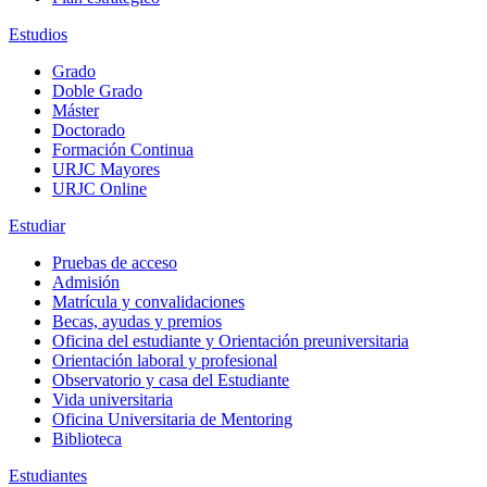
Estudios
Grado
Doble Grado
Máster
Doctorado
Formación Continua
URJC Mayores
URJC Online
Estudiar
Pruebas de acceso
Admisión
Matrícula y convalidaciones
Becas, ayudas y premios
Oficina del estudiante y Orientación preuniversitaria
Orientación laboral y profesional
Observatorio y casa del Estudiante
Vida universitaria
Oficina Universitaria de Mentoring
Biblioteca
Estudiantes