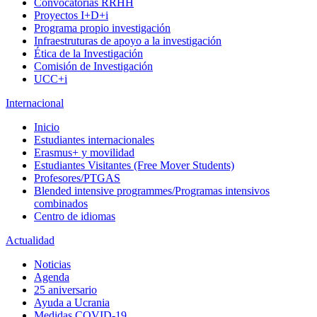
Convocatorias RRHH
Proyectos I+D+i
Programa propio investigación
Infraestruturas de apoyo a la investigación
Ética de la Investigación
Comisión de Investigación
UCC+i
Internacional
Inicio
Estudiantes internacionales
Erasmus+ y movilidad
Estudiantes Visitantes (Free Mover Students)
Profesores/PTGAS
Blended intensive programmes/Programas intensivos
combinados
Centro de idiomas
Actualidad
Noticias
Agenda
25 aniversario
Ayuda a Ucrania
Medidas COVID-19