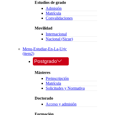
Estudios de grado
Admisión
Matrícula
Convalidaciones
Movilidad
Internacional
Nacional (Sicue)
Menu-Estudiar-En-La-Urjc
(item2)
Postgrado
Másteres
Preinscripción
Matrícula
Solicitudes y Normativa
Doctorado
Acceso y admisión
Formación