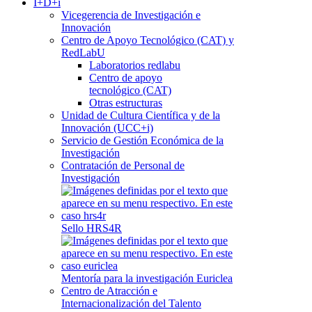
I+D+i
Vicegerencia de Investigación e
Innovación
Centro de Apoyo Tecnológico (CAT) y
RedLabU
Laboratorios redlabu
Centro de apoyo
tecnológico (CAT)
Otras estructuras
Unidad de Cultura Científica y de la
Innovación (UCC+i)
Servicio de Gestión Económica de la
Investigación
Contratación de Personal de
Investigación
Sello HRS4R
Mentoría para la investigación Euriclea
Centro de Atracción e
Internacionalización del Talento