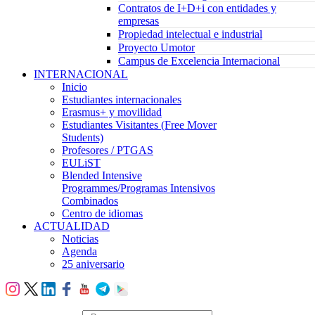
Contratos de I+D+i con entidades y
empresas
Propiedad intelectual e industrial
Proyecto Umotor
Campus de Excelencia Internacional
INTERNACIONAL
Inicio
Estudiantes internacionales
Erasmus+ y movilidad
Estudiantes Visitantes (Free Mover
Students)
Profesores / PTGAS
EULiST
Blended Intensive
Programmes/Programas Intensivos
Combinados
Centro de idiomas
ACTUALIDAD
Noticias
Agenda
25 aniversario