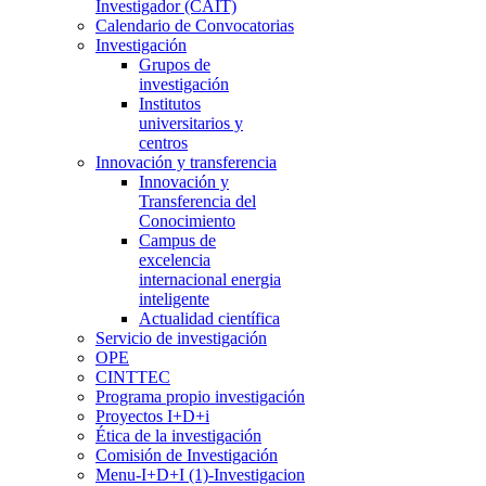
Investigador (CAIT)
Calendario de Convocatorias
Investigación
Grupos de
investigación
Institutos
universitarios y
centros
Innovación y transferencia
Innovación y
Transferencia del
Conocimiento
Campus de
excelencia
internacional energia
inteligente
Actualidad científica
Servicio de investigación
OPE
CINTTEC
Programa propio investigación
Proyectos I+D+i
Ética de la investigación
Comisión de Investigación
Menu-I+D+I (1)-Investigacion