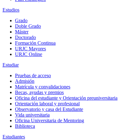
Estudios
Grado
Doble Grado
Máster
Doctorado
Formación Continua
URJC Mayores
URJC Online
Estudiar
Pruebas de acceso
Admisión
Matrícula y convalidaciones
Becas, ayudas y premios
Oficina del estudiante y Orientación preuniversitaria
Orientación laboral y profesional
Observatorio y casa del Estudiante
Vida universitaria
Oficina Universitaria de Mentoring
Biblioteca
Estudiantes