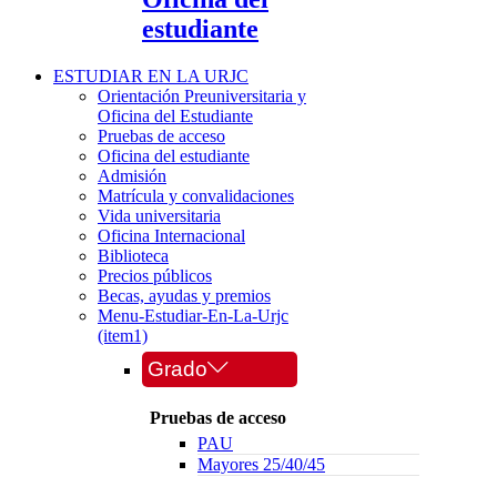
estudiante
ESTUDIAR EN LA URJC
Orientación Preuniversitaria y
Oficina del Estudiante
Pruebas de acceso
Oficina del estudiante
Admisión
Matrícula y convalidaciones
Vida universitaria
Oficina Internacional
Biblioteca
Precios públicos
Becas, ayudas y premios
Menu-Estudiar-En-La-Urjc
(item1)
Grado
Pruebas de acceso
PAU
Mayores 25/40/45