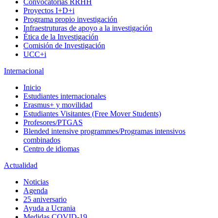
Convocatorias RRHH
Proyectos I+D+i
Programa propio investigación
Infraestruturas de apoyo a la investigación
Ética de la Investigación
Comisión de Investigación
UCC+i
Internacional
Inicio
Estudiantes internacionales
Erasmus+ y movilidad
Estudiantes Visitantes (Free Mover Students)
Profesores/PTGAS
Blended intensive programmes/Programas intensivos
combinados
Centro de idiomas
Actualidad
Noticias
Agenda
25 aniversario
Ayuda a Ucrania
Medidas COVID-19