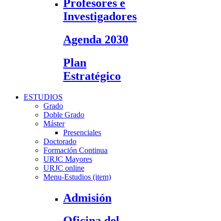
Profesores e
Investigadores
Agenda 2030
Plan
Estratégico
ESTUDIOS
Grado
Doble Grado
Máster
Presenciales
Doctorado
Formación Continua
URJC Mayores
URJC online
Menu-Estudios (item)
Admisión
Oficina del