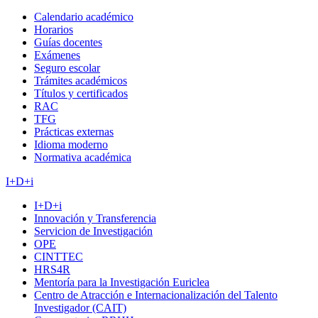
Calendario académico
Horarios
Guías docentes
Exámenes
Seguro escolar
Trámites académicos
Títulos y certificados
RAC
TFG
Prácticas externas
Idioma moderno
Normativa académica
I+D+i
I+D+i
Innovación y Transferencia
Servicion de Investigación
OPE
CINTTEC
HRS4R
Mentoría para la Investigación Euriclea
Centro de Atracción e Internacionalización del Talento
Investigador (CAIT)