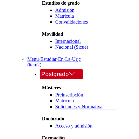
Estudios de grado
Admisión
Matrícula
Convalidaciones
Movilidad
Internacional
Nacional (Sicue)
Menu-Estudiar-En-La-Urjc
(item2)
Postgrado
Másteres
Preinscripción
Matrícula
Solicitudes y Normativa
Doctorado
Acceso y admisión
Formación