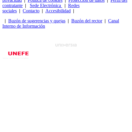
privacidad
|
Política de cookies
|
Protección de datos
|
Perfil del
contratante
|
Sede Electrónica
|
Redes
sociales
|
Contacto
|
Accesibilidad
|
|
Buzón de sugerencias y quejas
|
Buzón del rector
|
Canal
Interno de Información