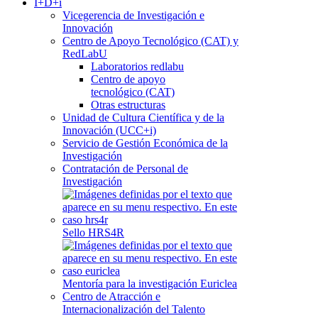
I+D+i
Vicegerencia de Investigación e
Innovación
Centro de Apoyo Tecnológico (CAT) y
RedLabU
Laboratorios redlabu
Centro de apoyo
tecnológico (CAT)
Otras estructuras
Unidad de Cultura Científica y de la
Innovación (UCC+i)
Servicio de Gestión Económica de la
Investigación
Contratación de Personal de
Investigación
Sello HRS4R
Mentoría para la investigación Euriclea
Centro de Atracción e
Internacionalización del Talento