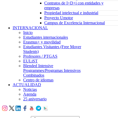
Contratos de I+D+i con entidades y
empresas
Propiedad intelectual e industrial
Proyecto Umotor
Campus de Excelencia Internacional
INTERNACIONAL
Inicio
Estudiantes internacionales
Erasmus+ y movilidad
Estudiantes Visitantes (Free Mover
Students)
Profesores / PTGAS
EULiST
Blended Intensive
Programmes/Programas Intensivos
Combinados
Centro de idiomas
ACTUALIDAD
Noticias
Agenda
25 aniversario