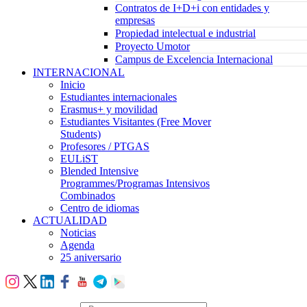
Contratos de I+D+i con entidades y
empresas
Propiedad intelectual e industrial
Proyecto Umotor
Campus de Excelencia Internacional
INTERNACIONAL
Inicio
Estudiantes internacionales
Erasmus+ y movilidad
Estudiantes Visitantes (Free Mover
Students)
Profesores / PTGAS
EULiST
Blended Intensive
Programmes/Programas Intensivos
Combinados
Centro de idiomas
ACTUALIDAD
Noticias
Agenda
25 aniversario