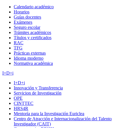
Calendario académico
Horarios
Guías docentes
Exámenes
Seguro escolar
Trámites académicos
Títulos y certificados
RAC
TFG
Prácticas externas
Idioma moderno
Normativa académica
I+D+i
I+D+i
Innovación y Transferencia
Servicion de Investigación
OPE
CINTTEC
HRS4R
Mentoría para la Investigación Euriclea
Centro de Atracción e Internacionalización del Talento
Investigador (CAIT)