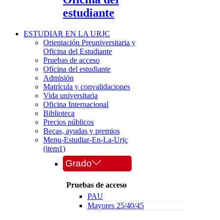
estudiante
ESTUDIAR EN LA URJC
Orientación Preuniversitaria y
Oficina del Estudiante
Pruebas de acceso
Oficina del estudiante
Admisión
Matrícula y convalidaciones
Vida universitaria
Oficina Internacional
Biblioteca
Precios públicos
Becas, ayudas y premios
Menu-Estudiar-En-La-Urjc
(item1)
Grado
Pruebas de acceso
PAU
Mayores 25/40/45