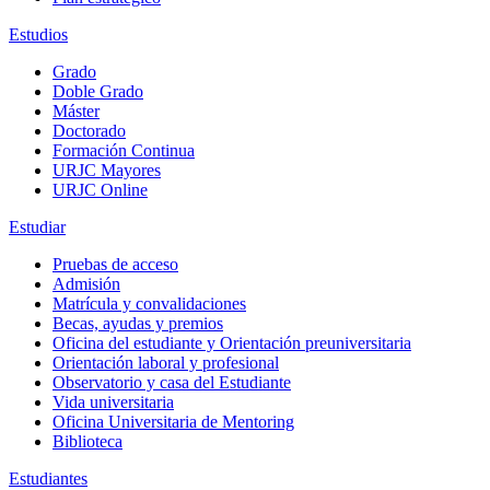
Estudios
Grado
Doble Grado
Máster
Doctorado
Formación Continua
URJC Mayores
URJC Online
Estudiar
Pruebas de acceso
Admisión
Matrícula y convalidaciones
Becas, ayudas y premios
Oficina del estudiante y Orientación preuniversitaria
Orientación laboral y profesional
Observatorio y casa del Estudiante
Vida universitaria
Oficina Universitaria de Mentoring
Biblioteca
Estudiantes