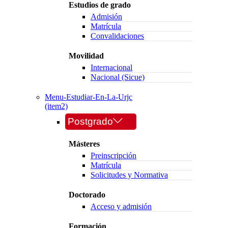
Estudios de grado
Admisión
Matrícula
Convalidaciones
Movilidad
Internacional
Nacional (Sicue)
Menu-Estudiar-En-La-Urjc
(item2)
Postgrado
Másteres
Preinscripción
Matrícula
Solicitudes y Normativa
Doctorado
Acceso y admisión
Formación