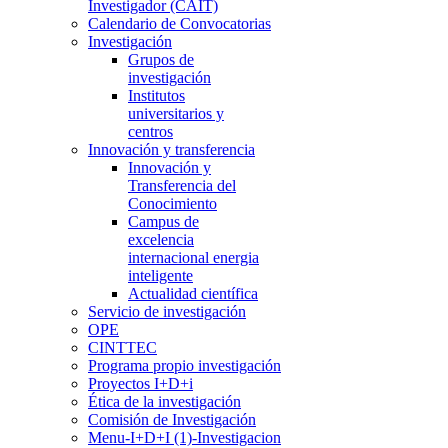
Investigador (CAIT)
Calendario de Convocatorias
Investigación
Grupos de
investigación
Institutos
universitarios y
centros
Innovación y transferencia
Innovación y
Transferencia del
Conocimiento
Campus de
excelencia
internacional energia
inteligente
Actualidad científica
Servicio de investigación
OPE
CINTTEC
Programa propio investigación
Proyectos I+D+i
Ética de la investigación
Comisión de Investigación
Menu-I+D+I (1)-Investigacion