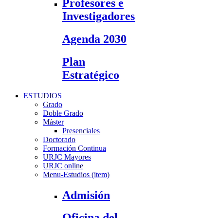
Profesores e
Investigadores
Agenda 2030
Plan
Estratégico
ESTUDIOS
Grado
Doble Grado
Máster
Presenciales
Doctorado
Formación Continua
URJC Mayores
URJC online
Menu-Estudios (item)
Admisión
Oficina del