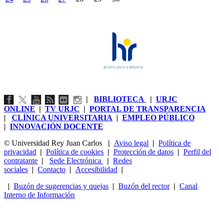
|
BIBLIOTECA
|
URJC
ONLINE
|
TV URJC
|
PORTAL DE TRANSPARENCIA
|
CLÍNICA UNIVERSITARIA
|
EMPLEO PÚBLICO
|
INNOVACIÓN DOCENTE
© Universidad Rey Juan Carlos
|
Aviso legal
|
Política de
privacidad
|
Política de cookies
|
Protección de datos
|
Perfil del
contratante
|
Sede Electrónica
|
Redes
sociales
|
Contacto
|
Accesibilidad
|
|
Buzón de sugerencias y quejas
|
Buzón del rector
|
Canal
Interno de Información