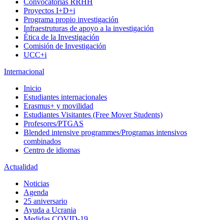
Convocatorias RRHH
Proyectos I+D+i
Programa propio investigación
Infraestruturas de apoyo a la investigación
Ética de la Investigación
Comisión de Investigación
UCC+i
Internacional
Inicio
Estudiantes internacionales
Erasmus+ y movilidad
Estudiantes Visitantes (Free Mover Students)
Profesores/PTGAS
Blended intensive programmes/Programas intensivos
combinados
Centro de idiomas
Actualidad
Noticias
Agenda
25 aniversario
Ayuda a Ucrania
Medidas COVID-19