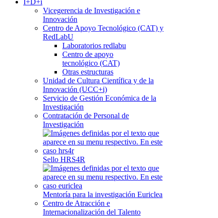
I+D+i
Vicegerencia de Investigación e
Innovación
Centro de Apoyo Tecnológico (CAT) y
RedLabU
Laboratorios redlabu
Centro de apoyo
tecnológico (CAT)
Otras estructuras
Unidad de Cultura Científica y de la
Innovación (UCC+i)
Servicio de Gestión Económica de la
Investigación
Contratación de Personal de
Investigación
Sello HRS4R
Mentoría para la investigación Euriclea
Centro de Atracción e
Internacionalización del Talento