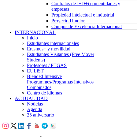
Contratos de I+D+i con entidades y
empresas
Propiedad intelectual e industrial
Proyecto Umotor
Campus de Excelencia Internacional
INTERNACIONAL
Inicio
Estudiantes internacionales
Erasmus+ y movilidad
Estudiantes Visitantes (Free Mover
Students)
Profesores / PTGAS
EULiST
Blended Intensive
Programmes/Programas Intensivos
Combinados
Centro de idiomas
ACTUALIDAD
Noticias
Agenda
25 aniversario