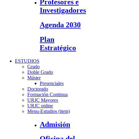
Profesores e
Investigadores
Agenda 2030
Plan
Estratégico
ESTUDIOS
Grado
Doble Grado
Máster
Presenciales
Doctorado
Formación Continua
URJC Mayores
URJC online
Menu-Estudios (item)
Admisión
Oficina del