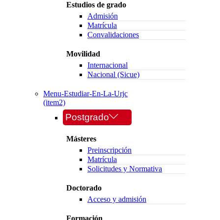
Estudios de grado
Admisión
Matrícula
Convalidaciones
Movilidad
Internacional
Nacional (Sicue)
Menu-Estudiar-En-La-Urjc
(item2)
Postgrado
Másteres
Preinscripción
Matrícula
Solicitudes y Normativa
Doctorado
Acceso y admisión
Formación