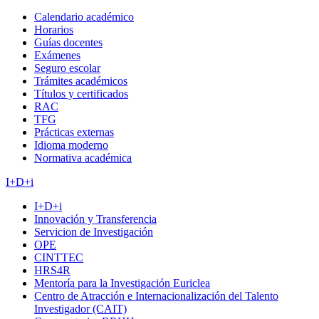
Calendario académico
Horarios
Guías docentes
Exámenes
Seguro escolar
Trámites académicos
Títulos y certificados
RAC
TFG
Prácticas externas
Idioma moderno
Normativa académica
I+D+i
I+D+i
Innovación y Transferencia
Servicion de Investigación
OPE
CINTTEC
HRS4R
Mentoría para la Investigación Euriclea
Centro de Atracción e Internacionalización del Talento
Investigador (CAIT)