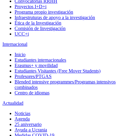
Convocatorias RRHH
Proyectos I+D+i
Programa propio investigación
Infraestruturas de apoyo a la investigación
Ética de la Investigación
Comisión de Investigación
UCC+i
Internacional
Inicio
Estudiantes internacionales
Erasmus+ y movilidad
Estudiantes Visitantes (Free Mover Students)
Profesores/PTGAS
Blended intensive programmes/Programas intensivos
combinados
Centro de idiomas
Actualidad
Noticias
Agenda
25 aniversario
Ayuda a Ucrania
Medidas COVID-19