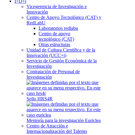
I+D+i
Vicegerencia de Investigación e
Innovación
Centro de Apoyo Tecnológico (CAT) y
RedLabU
Laboratorios redlabu
Centro de apoyo
tecnológico (CAT)
Otras estructuras
Unidad de Cultura Científica y de la
Innovación (UCC+i)
Servicio de Gestión Económica de la
Investigación
Contratación de Personal de
Investigación
Sello HRS4R
Mentoría para la investigación Euriclea
Centro de Atracción e
Internacionalización del Talento