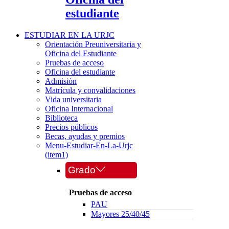
estudiante
ESTUDIAR EN LA URJC
Orientación Preuniversitaria y
Oficina del Estudiante
Pruebas de acceso
Oficina del estudiante
Admisión
Matrícula y convalidaciones
Vida universitaria
Oficina Internacional
Biblioteca
Precios públicos
Becas, ayudas y premios
Menu-Estudiar-En-La-Urjc
(item1)
Grado
Pruebas de acceso
PAU
Mayores 25/40/45