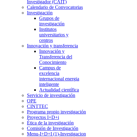
Investigador (CAIT)
Calendario de Convocatorias
Investigación
Grupos de
investigación
Institutos
universitarios y
centros
Innovación y transferencia
Innovación y
Transferencia del
Conocimiento
Campus de
excelencia
internacional energia
inteligente
Actualidad científica
Servicio de investigación
OPE
CINTTEC
Programa propio investigación
Proyectos I+D+i
Ética de la investigación
Comisión de Investigación
Menu-I+D+I (1)-Investigacion