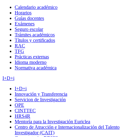
Calendario académico
Horarios
Guías docentes
Exámenes
Seguro escolar
Trámites académicos
Títulos y certificados
RAC
TFG
Prácticas externas
Idioma moderno
Normativa académica
I+D+i
I+D+i
Innovación y Transferencia
Servicion de Investigación
OPE
CINTTEC
HRS4R
Mentoría para la Investigación Euriclea
Centro de Atracción e Internacionalización del Talento
Investigador (CAIT)