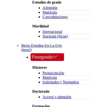
Estudios de grado
Admisión
Matrícula
Convalidaciones
Movilidad
Internacional
Nacional (Sicue)
Menu-Estudiar-En-La-Urjc
(item2)
Postgrado
Másteres
Preinscripción
Matrícula
Solicitudes y Normativa
Doctorado
Acceso y admisión
Formación