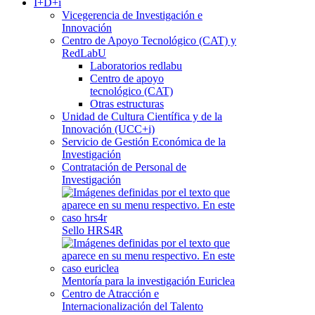
I+D+i
Vicegerencia de Investigación e
Innovación
Centro de Apoyo Tecnológico (CAT) y
RedLabU
Laboratorios redlabu
Centro de apoyo
tecnológico (CAT)
Otras estructuras
Unidad de Cultura Científica y de la
Innovación (UCC+i)
Servicio de Gestión Económica de la
Investigación
Contratación de Personal de
Investigación
Sello HRS4R
Mentoría para la investigación Euriclea
Centro de Atracción e
Internacionalización del Talento