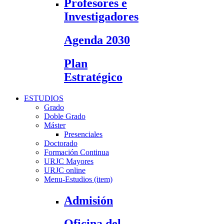
Profesores e
Investigadores
Agenda 2030
Plan
Estratégico
ESTUDIOS
Grado
Doble Grado
Máster
Presenciales
Doctorado
Formación Continua
URJC Mayores
URJC online
Menu-Estudios (item)
Admisión
Oficina del