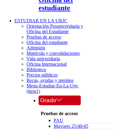
estudiante
ESTUDIAR EN LA URJC
Orientación Preuniversitaria y
Oficina del Estudiante
Pruebas de acceso
Oficina del estudiante
Admisión
Matrícula y convalidaciones
Vida universitaria
Oficina Internacional
Biblioteca
Precios públicos
Becas, ayudas y premios
Menu-Estudiar-En-La-Urjc
(item1)
Grado
Pruebas de acceso
PAU
Mayores 25/40/45