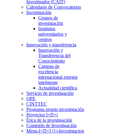
Investigador (CAIT)
Calendario de Convocatorias
Investigación
Grupos de
investigación
Institutos
universitarios y
centros
Innovación y transferencia
Innovación y
Transferencia del
Conocimiento
Campus de
excelencia
internacional energia
inteligente
Actualidad científica
Servicio de investigación
OPE
CINTTEC
Programa propio investigación
Proyectos I+D+i
Ética de la investigación
Comisión de Investigación
Menu-I+D+I (1)-Investigacion