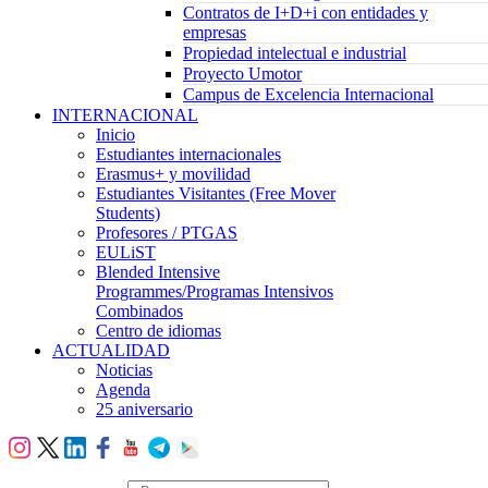
Contratos de I+D+i con entidades y
empresas
Propiedad intelectual e industrial
Proyecto Umotor
Campus de Excelencia Internacional
INTERNACIONAL
Inicio
Estudiantes internacionales
Erasmus+ y movilidad
Estudiantes Visitantes (Free Mover
Students)
Profesores / PTGAS
EULiST
Blended Intensive
Programmes/Programas Intensivos
Combinados
Centro de idiomas
ACTUALIDAD
Noticias
Agenda
25 aniversario