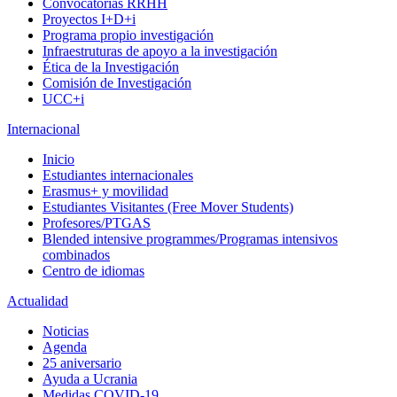
Convocatorias RRHH
Proyectos I+D+i
Programa propio investigación
Infraestruturas de apoyo a la investigación
Ética de la Investigación
Comisión de Investigación
UCC+i
Internacional
Inicio
Estudiantes internacionales
Erasmus+ y movilidad
Estudiantes Visitantes (Free Mover Students)
Profesores/PTGAS
Blended intensive programmes/Programas intensivos
combinados
Centro de idiomas
Actualidad
Noticias
Agenda
25 aniversario
Ayuda a Ucrania
Medidas COVID-19