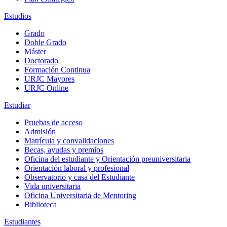
Estudios
Grado
Doble Grado
Máster
Doctorado
Formación Continua
URJC Mayores
URJC Online
Estudiar
Pruebas de acceso
Admisión
Matrícula y convalidaciones
Becas, ayudas y premios
Oficina del estudiante y Orientación preuniversitaria
Orientación laboral y profesional
Observatorio y casa del Estudiante
Vida universitaria
Oficina Universitaria de Mentoring
Biblioteca
Estudiantes