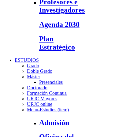
Profesores e
Investigadores
Agenda 2030
Plan
Estratégico
ESTUDIOS
Grado
Doble Grado
Máster
Presenciales
Doctorado
Formación Continua
URJC Mayores
URJC online
Menu-Estudios (item)
Admisión
Oficina del