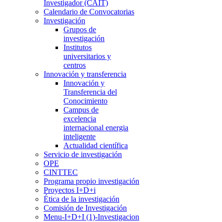
Investigador (CAIT)
Calendario de Convocatorias
Investigación
Grupos de
investigación
Institutos
universitarios y
centros
Innovación y transferencia
Innovación y
Transferencia del
Conocimiento
Campus de
excelencia
internacional energia
inteligente
Actualidad científica
Servicio de investigación
OPE
CINTTEC
Programa propio investigación
Proyectos I+D+i
Ética de la investigación
Comisión de Investigación
Menu-I+D+I (1)-Investigacion