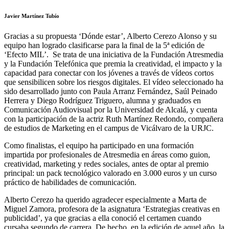
Javier Martínez Tubío
Gracias a su propuesta ‘Dónde estar’, Alberto Cerezo Alonso y su
equipo han logrado clasificarse para la final de la 5ª edición de
‘Efecto MIL’. Se trata de una iniciativa de la Fundación Atresmedia
y la Fundación Telefónica que premia la creatividad, el impacto y la
capacidad para conectar con los jóvenes a través de vídeos cortos
que sensibilicen sobre los riesgos digitales. El vídeo seleccionado ha
sido desarrollado junto con Paula Arranz Fernández, Saúl Peinado
Herrera y Diego Rodríguez Triguero, alumna y graduados en
Comunicación Audiovisual por la Universidad de Alcalá, y cuenta
con la participación de la actriz Ruth Martínez Redondo, compañera
de estudios de Marketing en el campus de Vicálvaro de la URJC.
Como finalistas, el equipo ha participado en una formación
impartida por profesionales de Atresmedia en áreas como guion,
creatividad, marketing y redes sociales, antes de optar al premio
principal: un pack tecnológico valorado en 3.000 euros y un curso
práctico de habilidades de comunicación.
Alberto Cerezo ha querido agradecer especialmente a Marta de
Miguel Zamora, profesora de la asignatura ‘Estrategias creativas en
publicidad’, ya que gracias a ella conoció el certamen cuando
cursaba segundo de carrera. De hecho, en la edición de aquel año, la