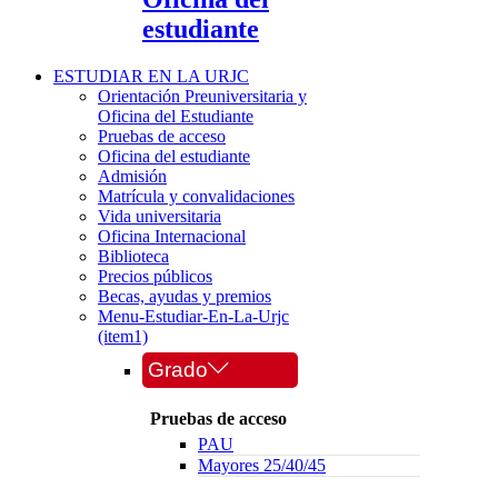
estudiante
ESTUDIAR EN LA URJC
Orientación Preuniversitaria y
Oficina del Estudiante
Pruebas de acceso
Oficina del estudiante
Admisión
Matrícula y convalidaciones
Vida universitaria
Oficina Internacional
Biblioteca
Precios públicos
Becas, ayudas y premios
Menu-Estudiar-En-La-Urjc
(item1)
Grado
Pruebas de acceso
PAU
Mayores 25/40/45