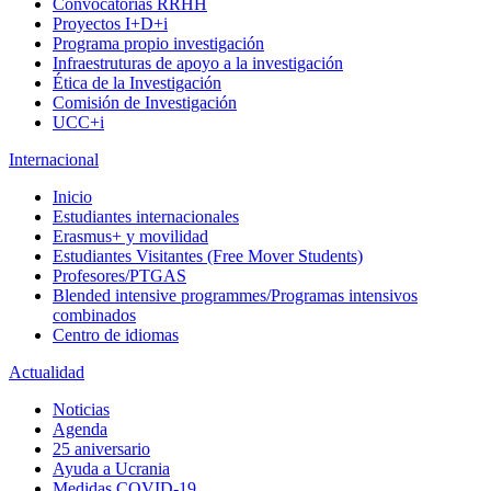
Convocatorias RRHH
Proyectos I+D+i
Programa propio investigación
Infraestruturas de apoyo a la investigación
Ética de la Investigación
Comisión de Investigación
UCC+i
Internacional
Inicio
Estudiantes internacionales
Erasmus+ y movilidad
Estudiantes Visitantes (Free Mover Students)
Profesores/PTGAS
Blended intensive programmes/Programas intensivos
combinados
Centro de idiomas
Actualidad
Noticias
Agenda
25 aniversario
Ayuda a Ucrania
Medidas COVID-19