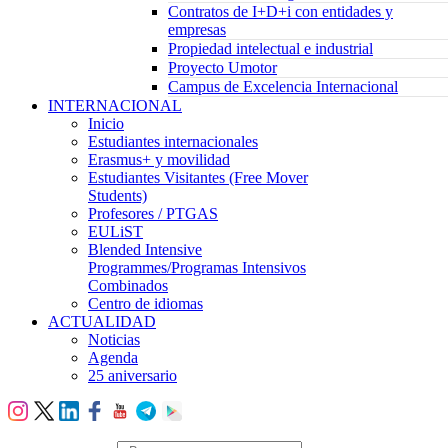
Contratos de I+D+i con entidades y
empresas
Propiedad intelectual e industrial
Proyecto Umotor
Campus de Excelencia Internacional
INTERNACIONAL
Inicio
Estudiantes internacionales
Erasmus+ y movilidad
Estudiantes Visitantes (Free Mover
Students)
Profesores / PTGAS
EULiST
Blended Intensive
Programmes/Programas Intensivos
Combinados
Centro de idiomas
ACTUALIDAD
Noticias
Agenda
25 aniversario