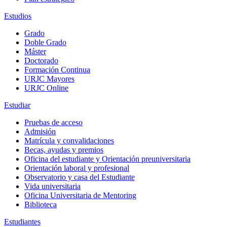
Estudios
Grado
Doble Grado
Máster
Doctorado
Formación Continua
URJC Mayores
URJC Online
Estudiar
Pruebas de acceso
Admisión
Matrícula y convalidaciones
Becas, ayudas y premios
Oficina del estudiante y Orientación preuniversitaria
Orientación laboral y profesional
Observatorio y casa del Estudiante
Vida universitaria
Oficina Universitaria de Mentoring
Biblioteca
Estudiantes