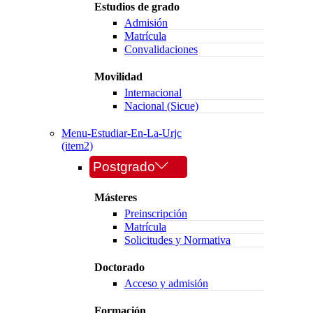
Estudios de grado
Admisión
Matrícula
Convalidaciones
Movilidad
Internacional
Nacional (Sicue)
Menu-Estudiar-En-La-Urjc
(item2)
Postgrado
Másteres
Preinscripción
Matrícula
Solicitudes y Normativa
Doctorado
Acceso y admisión
Formación