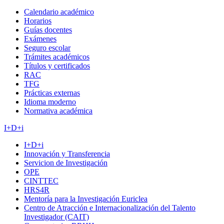
Calendario académico
Horarios
Guías docentes
Exámenes
Seguro escolar
Trámites académicos
Títulos y certificados
RAC
TFG
Prácticas externas
Idioma moderno
Normativa académica
I+D+i
I+D+i
Innovación y Transferencia
Servicion de Investigación
OPE
CINTTEC
HRS4R
Mentoría para la Investigación Euriclea
Centro de Atracción e Internacionalización del Talento
Investigador (CAIT)