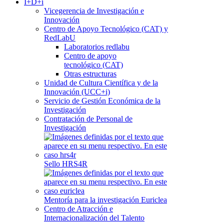
I+D+i
Vicegerencia de Investigación e
Innovación
Centro de Apoyo Tecnológico (CAT) y
RedLabU
Laboratorios redlabu
Centro de apoyo
tecnológico (CAT)
Otras estructuras
Unidad de Cultura Científica y de la
Innovación (UCC+i)
Servicio de Gestión Económica de la
Investigación
Contratación de Personal de
Investigación
Sello HRS4R
Mentoría para la investigación Euriclea
Centro de Atracción e
Internacionalización del Talento