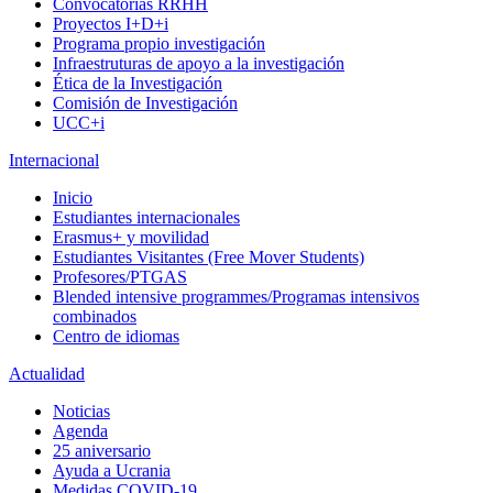
Convocatorias RRHH
Proyectos I+D+i
Programa propio investigación
Infraestruturas de apoyo a la investigación
Ética de la Investigación
Comisión de Investigación
UCC+i
Internacional
Inicio
Estudiantes internacionales
Erasmus+ y movilidad
Estudiantes Visitantes (Free Mover Students)
Profesores/PTGAS
Blended intensive programmes/Programas intensivos
combinados
Centro de idiomas
Actualidad
Noticias
Agenda
25 aniversario
Ayuda a Ucrania
Medidas COVID-19