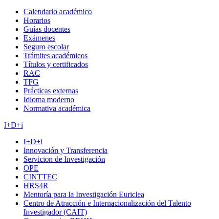
Calendario académico
Horarios
Guías docentes
Exámenes
Seguro escolar
Trámites académicos
Títulos y certificados
RAC
TFG
Prácticas externas
Idioma moderno
Normativa académica
I+D+i
I+D+i
Innovación y Transferencia
Servicion de Investigación
OPE
CINTTEC
HRS4R
Mentoría para la Investigación Euriclea
Centro de Atracción e Internacionalización del Talento
Investigador (CAIT)