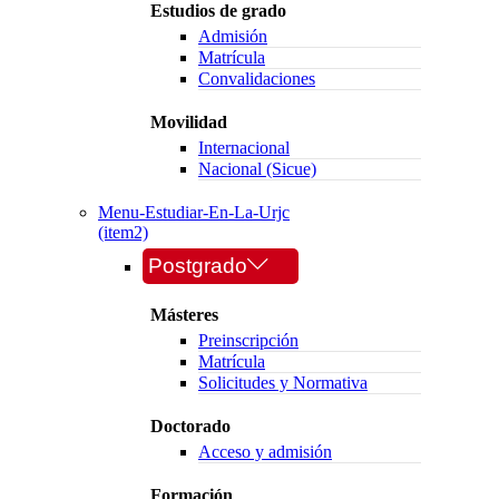
Estudios de grado
Admisión
Matrícula
Convalidaciones
Movilidad
Internacional
Nacional (Sicue)
Menu-Estudiar-En-La-Urjc
(item2)
Postgrado
Másteres
Preinscripción
Matrícula
Solicitudes y Normativa
Doctorado
Acceso y admisión
Formación