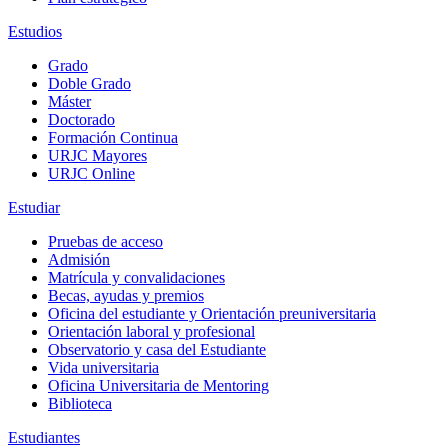
Estudios
Grado
Doble Grado
Máster
Doctorado
Formación Continua
URJC Mayores
URJC Online
Estudiar
Pruebas de acceso
Admisión
Matrícula y convalidaciones
Becas, ayudas y premios
Oficina del estudiante y Orientación preuniversitaria
Orientación laboral y profesional
Observatorio y casa del Estudiante
Vida universitaria
Oficina Universitaria de Mentoring
Biblioteca
Estudiantes