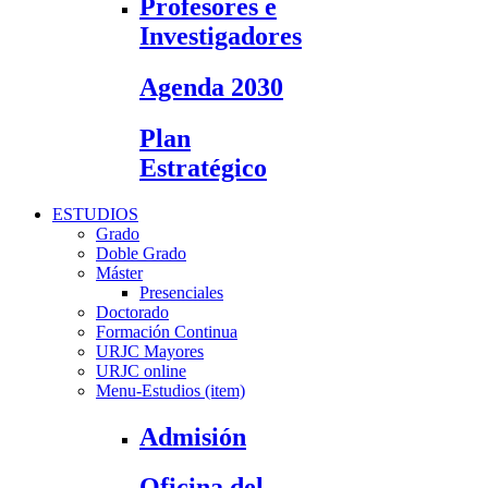
Profesores e
Investigadores
Agenda 2030
Plan
Estratégico
ESTUDIOS
Grado
Doble Grado
Máster
Presenciales
Doctorado
Formación Continua
URJC Mayores
URJC online
Menu-Estudios (item)
Admisión
Oficina del