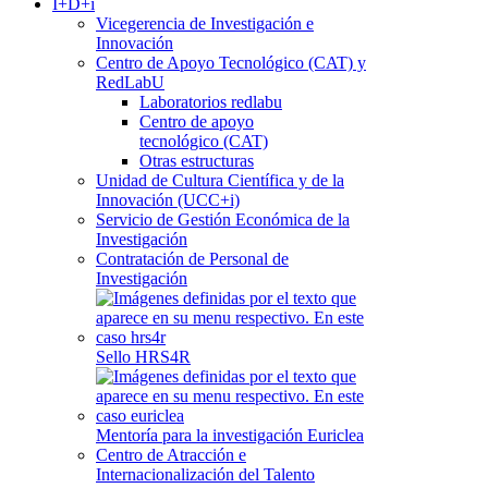
I+D+i
Vicegerencia de Investigación e
Innovación
Centro de Apoyo Tecnológico (CAT) y
RedLabU
Laboratorios redlabu
Centro de apoyo
tecnológico (CAT)
Otras estructuras
Unidad de Cultura Científica y de la
Innovación (UCC+i)
Servicio de Gestión Económica de la
Investigación
Contratación de Personal de
Investigación
Sello HRS4R
Mentoría para la investigación Euriclea
Centro de Atracción e
Internacionalización del Talento