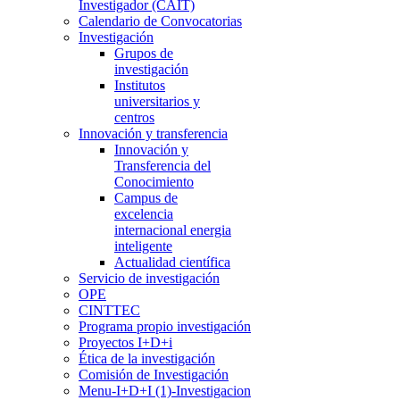
Investigador (CAIT)
Calendario de Convocatorias
Investigación
Grupos de
investigación
Institutos
universitarios y
centros
Innovación y transferencia
Innovación y
Transferencia del
Conocimiento
Campus de
excelencia
internacional energia
inteligente
Actualidad científica
Servicio de investigación
OPE
CINTTEC
Programa propio investigación
Proyectos I+D+i
Ética de la investigación
Comisión de Investigación
Menu-I+D+I (1)-Investigacion