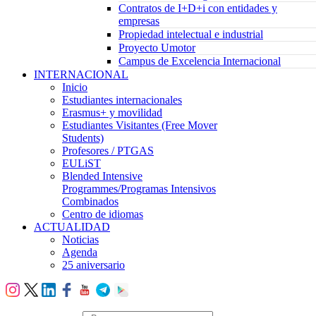
Contratos de I+D+i con entidades y
empresas
Propiedad intelectual e industrial
Proyecto Umotor
Campus de Excelencia Internacional
INTERNACIONAL
Inicio
Estudiantes internacionales
Erasmus+ y movilidad
Estudiantes Visitantes (Free Mover
Students)
Profesores / PTGAS
EULiST
Blended Intensive
Programmes/Programas Intensivos
Combinados
Centro de idiomas
ACTUALIDAD
Noticias
Agenda
25 aniversario