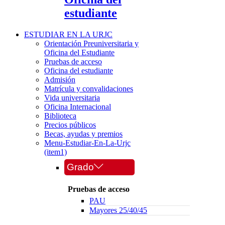
estudiante
ESTUDIAR EN LA URJC
Orientación Preuniversitaria y
Oficina del Estudiante
Pruebas de acceso
Oficina del estudiante
Admisión
Matrícula y convalidaciones
Vida universitaria
Oficina Internacional
Biblioteca
Precios públicos
Becas, ayudas y premios
Menu-Estudiar-En-La-Urjc
(item1)
Grado
Pruebas de acceso
PAU
Mayores 25/40/45