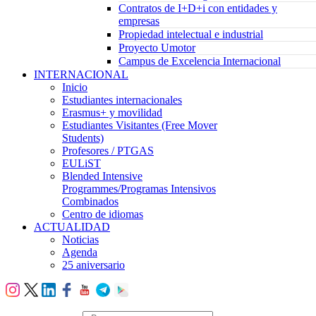
Contratos de I+D+i con entidades y
empresas
Propiedad intelectual e industrial
Proyecto Umotor
Campus de Excelencia Internacional
INTERNACIONAL
Inicio
Estudiantes internacionales
Erasmus+ y movilidad
Estudiantes Visitantes (Free Mover
Students)
Profesores / PTGAS
EULiST
Blended Intensive
Programmes/Programas Intensivos
Combinados
Centro de idiomas
ACTUALIDAD
Noticias
Agenda
25 aniversario