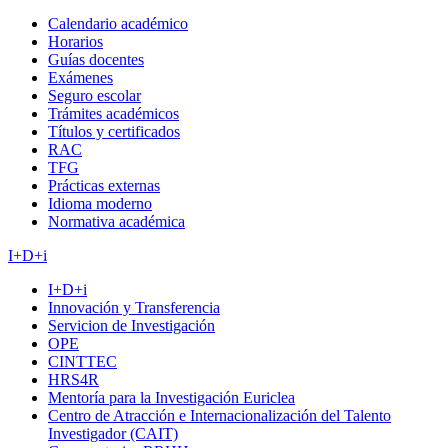
Calendario académico
Horarios
Guías docentes
Exámenes
Seguro escolar
Trámites académicos
Títulos y certificados
RAC
TFG
Prácticas externas
Idioma moderno
Normativa académica
I+D+i
I+D+i
Innovación y Transferencia
Servicion de Investigación
OPE
CINTTEC
HRS4R
Mentoría para la Investigación Euriclea
Centro de Atracción e Internacionalización del Talento
Investigador (CAIT)