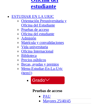
estudiante
ESTUDIAR EN LA URJC
Orientación Preuniversitaria y
Oficina del Estudiante
Pruebas de acceso
Oficina del estudiante
Admisión
Matrícula y convalidaciones
Vida universitaria
Oficina Internacional
Biblioteca
Precios públicos
Becas, ayudas y premios
Menu-Estudiar-En-La-Urjc
(item1)
Grado
Pruebas de acceso
PAU
Mayores 25/40/45