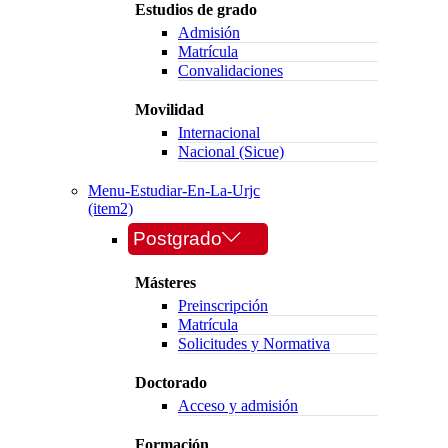
Estudios de grado
Admisión
Matrícula
Convalidaciones
Movilidad
Internacional
Nacional (Sicue)
Menu-Estudiar-En-La-Urjc
(item2)
Postgrado
Másteres
Preinscripción
Matrícula
Solicitudes y Normativa
Doctorado
Acceso y admisión
Formación