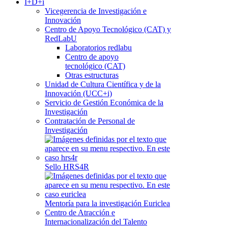
I+D+i
Vicegerencia de Investigación e
Innovación
Centro de Apoyo Tecnológico (CAT) y
RedLabU
Laboratorios redlabu
Centro de apoyo
tecnológico (CAT)
Otras estructuras
Unidad de Cultura Científica y de la
Innovación (UCC+i)
Servicio de Gestión Económica de la
Investigación
Contratación de Personal de
Investigación
Sello HRS4R
Mentoría para la investigación Euriclea
Centro de Atracción e
Internacionalización del Talento