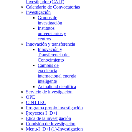
Investigador (CAIT)
Calendario de Convocatorias
Investigación
Grupos de
investigación
Institutos
universitarios y
centros
Innovación y transferencia
Innovación y
Transferencia del
Conocimiento
Campus de
excelencia
internacional energia
inteligente
Actualidad científica
Servicio de investigación
OPE
CINTTEC
Programa propio investigación
Proyectos I+D+i
Ética de la investigación
Comisión de Investigación
Menu-I+D+I (1)-Investigacion