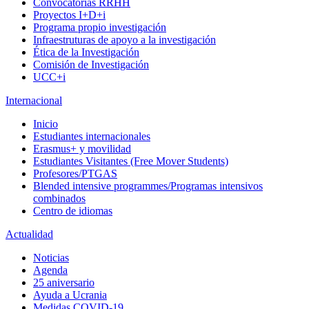
Convocatorias RRHH
Proyectos I+D+i
Programa propio investigación
Infraestruturas de apoyo a la investigación
Ética de la Investigación
Comisión de Investigación
UCC+i
Internacional
Inicio
Estudiantes internacionales
Erasmus+ y movilidad
Estudiantes Visitantes (Free Mover Students)
Profesores/PTGAS
Blended intensive programmes/Programas intensivos
combinados
Centro de idiomas
Actualidad
Noticias
Agenda
25 aniversario
Ayuda a Ucrania
Medidas COVID-19