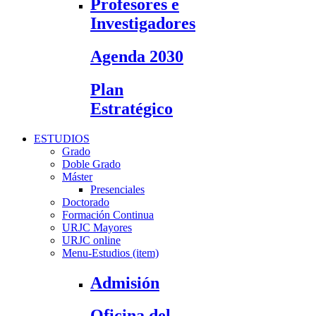
Profesores e
Investigadores
Agenda 2030
Plan
Estratégico
ESTUDIOS
Grado
Doble Grado
Máster
Presenciales
Doctorado
Formación Continua
URJC Mayores
URJC online
Menu-Estudios (item)
Admisión
Oficina del