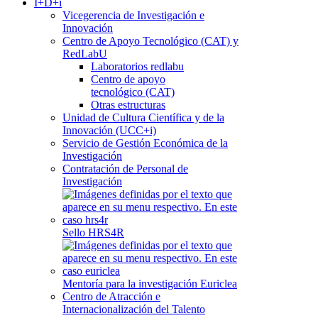
I+D+i
Vicegerencia de Investigación e
Innovación
Centro de Apoyo Tecnológico (CAT) y
RedLabU
Laboratorios redlabu
Centro de apoyo
tecnológico (CAT)
Otras estructuras
Unidad de Cultura Científica y de la
Innovación (UCC+i)
Servicio de Gestión Económica de la
Investigación
Contratación de Personal de
Investigación
Sello HRS4R
Mentoría para la investigación Euriclea
Centro de Atracción e
Internacionalización del Talento