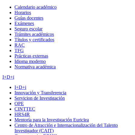
Calendario académico
Horarios
Guías docentes
Exámenes
Seguro escolar
Trámites académicos
Títulos y certificados
RAC
TFG
Prácticas externas
Idioma moderno
Normativa académica
I+D+i
I+D+i
Innovación y Transferencia
Servicion de Investigación
OPE
CINTTEC
HRS4R
Mentoría para la Investigación Euriclea
Centro de Atracción e Internacionalización del Talento
Investigador (CAIT)