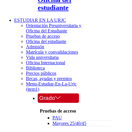
estudiante
ESTUDIAR EN LA URJC
Orientación Preuniversitaria y
Oficina del Estudiante
Pruebas de acceso
Oficina del estudiante
Admisión
Matrícula y convalidaciones
Vida universitaria
Oficina Internacional
Biblioteca
Precios públicos
Becas, ayudas y premios
Menu-Estudiar-En-La-Urjc
(item1)
Grado
Pruebas de acceso
PAU
Mayores 25/40/45