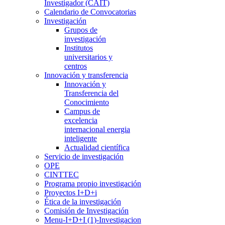
Investigador (CAIT)
Calendario de Convocatorias
Investigación
Grupos de
investigación
Institutos
universitarios y
centros
Innovación y transferencia
Innovación y
Transferencia del
Conocimiento
Campus de
excelencia
internacional energia
inteligente
Actualidad científica
Servicio de investigación
OPE
CINTTEC
Programa propio investigación
Proyectos I+D+i
Ética de la investigación
Comisión de Investigación
Menu-I+D+I (1)-Investigacion