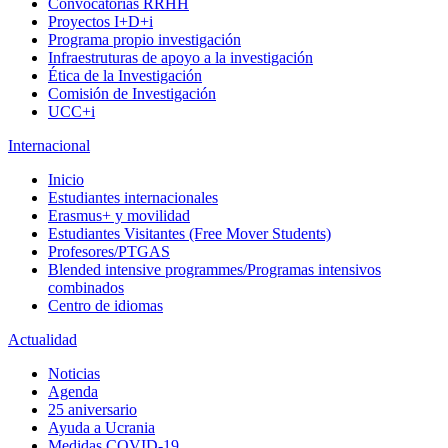
Convocatorias RRHH
Proyectos I+D+i
Programa propio investigación
Infraestruturas de apoyo a la investigación
Ética de la Investigación
Comisión de Investigación
UCC+i
Internacional
Inicio
Estudiantes internacionales
Erasmus+ y movilidad
Estudiantes Visitantes (Free Mover Students)
Profesores/PTGAS
Blended intensive programmes/Programas intensivos
combinados
Centro de idiomas
Actualidad
Noticias
Agenda
25 aniversario
Ayuda a Ucrania
Medidas COVID-19