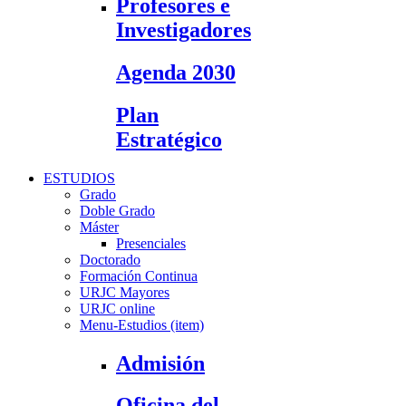
Profesores e
Investigadores
Agenda 2030
Plan
Estratégico
ESTUDIOS
Grado
Doble Grado
Máster
Presenciales
Doctorado
Formación Continua
URJC Mayores
URJC online
Menu-Estudios (item)
Admisión
Oficina del