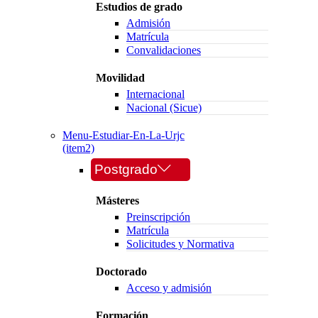
Estudios de grado
Admisión
Matrícula
Convalidaciones
Movilidad
Internacional
Nacional (Sicue)
Menu-Estudiar-En-La-Urjc
(item2)
Postgrado
Másteres
Preinscripción
Matrícula
Solicitudes y Normativa
Doctorado
Acceso y admisión
Formación