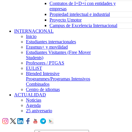
Contratos de I+D+i con entidades y
empresas
Propiedad intelectual e industrial
Proyecto Umotor
Campus de Excelencia Internacional
INTERNACIONAL
Inicio
Estudiantes internacionales
Erasmus+ y movilidad
Estudiantes Visitantes (Free Mover
Students)
Profesores / PTGAS
EULiST
Blended Intensive
Programmes/Programas Intensivos
Combinados
Centro de idiomas
ACTUALIDAD
Noticias
Agenda
25 aniversario