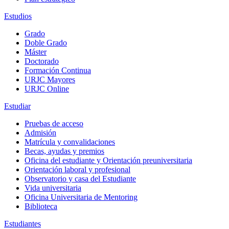
Estudios
Grado
Doble Grado
Máster
Doctorado
Formación Continua
URJC Mayores
URJC Online
Estudiar
Pruebas de acceso
Admisión
Matrícula y convalidaciones
Becas, ayudas y premios
Oficina del estudiante y Orientación preuniversitaria
Orientación laboral y profesional
Observatorio y casa del Estudiante
Vida universitaria
Oficina Universitaria de Mentoring
Biblioteca
Estudiantes