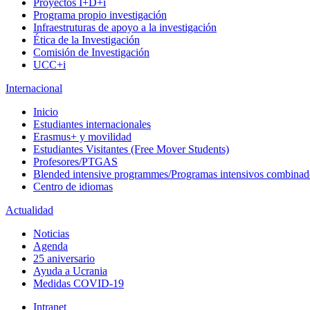
Proyectos I+D+i
Programa propio investigación
Infraestruturas de apoyo a la investigación
Ética de la Investigación
Comisión de Investigación
UCC+i
Internacional
Inicio
Estudiantes internacionales
Erasmus+ y movilidad
Estudiantes Visitantes (Free Mover Students)
Profesores/PTGAS
Blended intensive programmes/Programas intensivos combinad
Centro de idiomas
Actualidad
Noticias
Agenda
25 aniversario
Ayuda a Ucrania
Medidas COVID-19
Intranet