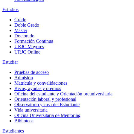
Estudios
Grado
Doble Grado
Máster
Doctorado
Formación Continua
URJC Mayores
URJC Online
Estudiar
Pruebas de acceso
Admisión
Matrícula y convalidaciones
Becas, ayudas y premios
Oficina del estudiante y Orientación preuniversitaria
Orientación laboral y profesional
Observatorio y casa del Estudiante
Vida universitaria
Oficina Universitaria de Mentoring
Biblioteca
Estudiantes