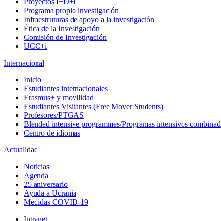
Proyectos I+D+i
Programa propio investigación
Infraestruturas de apoyo a la investigación
Ética de la Investigación
Comisión de Investigación
UCC+i
Internacional
Inicio
Estudiantes internacionales
Erasmus+ y movilidad
Estudiantes Visitantes (Free Mover Students)
Profesores/PTGAS
Blended intensive programmes/Programas intensivos combinad
Centro de idiomas
Actualidad
Noticias
Agenda
25 aniversario
Ayuda a Ucrania
Medidas COVID-19
Intranet