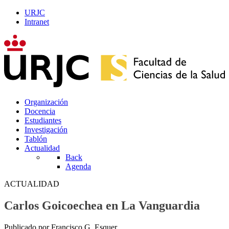
URJC
Intranet
Organización
Docencia
Estudiantes
Investigación
Tablón
Actualidad
Back
Agenda
ACTUALIDAD
Carlos Goicoechea en La Vanguardia
Publicado por Francisco G. Esquer