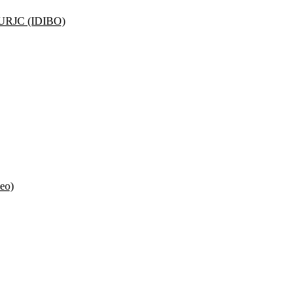
la URJC (IDIBO)
eo)