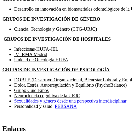
Desarrollo en innovación en biomateriales odontológicos de 
GRUPOS DE INVESTIGACIÓN DE GÉNERO
Ciencia, Tecnología y Género (CTG-URJC)
GRUPOS DE INVESTIGACIÓN DE HOSPITALES
Infecciosas-HUFA-JEL
IVI RMA Madrid
Unidad de Oncología HUFA
GRUPOS DE INVESTIGACIÓN DE PSICOLOGÍA
DOBLE (Desarroyo Organizacional, Bienestar Laboral y Empl
Dolor, Estrés, Autorregulación y Equilibrio (PsychoBalance)
Grupo Cuid-Emos
Neurociencia cognitiva de la URJC
Sexualidades y género desde una perspectiva interdisciplinar
Personalidad y salud.
PERSANA
Enlaces