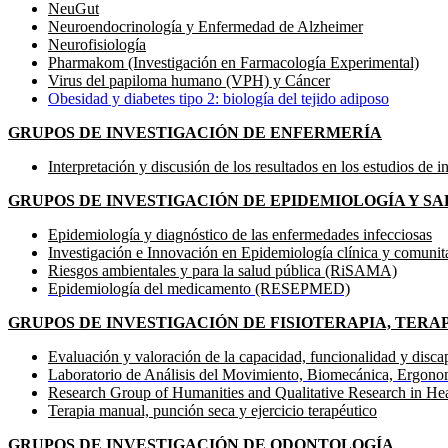
NeuGut
Neuroendocrinología y Enfermedad de Alzheimer
Neurofisiología
Pharmakom (Investigación en Farmacología Experimental)
Virus del papiloma humano (VPH) y Cáncer
Obesidad y diabetes tipo 2: biología del tejido adiposo
GRUPOS DE INVESTIGACIÓN DE ENFERMERÍA
Interpretación y discusión de los resultados en los estudios de 
GRUPOS DE INVESTIGACIÓN DE EPIDEMIOLOGÍA Y S
Epidemiología y diagnóstico de las enfermedades infecciosas
Investigación e Innovación en Epidemiología clínica y comunit
Riesgos ambientales y para la salud pública (RiSAMA)
Epidemiología del medicamento (RESEPMED)
GRUPOS DE INVESTIGACIÓN DE FISIOTERAPIA, TERA
Evaluación y valoración de la capacidad, funcionalidad y dis
Laboratorio de Análisis del Movimiento, Biomecánica, Erg
Research Group of Humanities and Qualitative Research in H
Terapia manual, punción seca y ejercicio terapéutico
GRUPOS DE INVESTIGACIÓN DE ODONTOLOGÍA