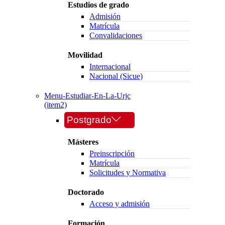
Estudios de grado
Admisión
Matrícula
Convalidaciones
Movilidad
Internacional
Nacional (Sicue)
Menu-Estudiar-En-La-Urjc
(item2)
Postgrado
Másteres
Preinscripción
Matrícula
Solicitudes y Normativa
Doctorado
Acceso y admisión
Formación