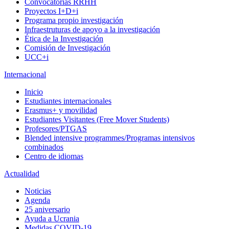
Convocatorias RRHH
Proyectos I+D+i
Programa propio investigación
Infraestruturas de apoyo a la investigación
Ética de la Investigación
Comisión de Investigación
UCC+i
Internacional
Inicio
Estudiantes internacionales
Erasmus+ y movilidad
Estudiantes Visitantes (Free Mover Students)
Profesores/PTGAS
Blended intensive programmes/Programas intensivos
combinados
Centro de idiomas
Actualidad
Noticias
Agenda
25 aniversario
Ayuda a Ucrania
Medidas COVID-19