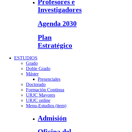
Profesores e
Investigadores
Agenda 2030
Plan
Estratégico
ESTUDIOS
Grado
Doble Grado
Máster
Presenciales
Doctorado
Formación Continua
URJC Mayores
URJC online
Menu-Estudios (item)
Admisión
Oficina del