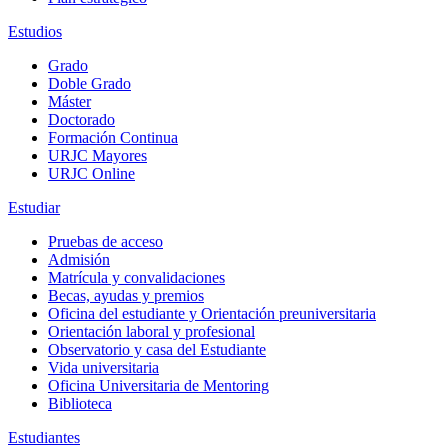
Estudios
Grado
Doble Grado
Máster
Doctorado
Formación Continua
URJC Mayores
URJC Online
Estudiar
Pruebas de acceso
Admisión
Matrícula y convalidaciones
Becas, ayudas y premios
Oficina del estudiante y Orientación preuniversitaria
Orientación laboral y profesional
Observatorio y casa del Estudiante
Vida universitaria
Oficina Universitaria de Mentoring
Biblioteca
Estudiantes