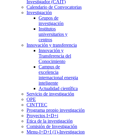
Investigador (CAIT)
Calendario de Convocatorias
Investigación
Grupos de
investigación
Institutos
universitarios y
centros
Innovación y transferencia
Innovación y
Transferencia del
Conocimiento
Campus de
excelencia
internacional energia
inteligente
Actualidad científica
Servicio de investigación
OPE
CINTTEC
Programa propio investigación
Proyectos I+D+i
Ética de la investigación
Comisión de Investigación
Menu-I+D+I (1)-Investigacion