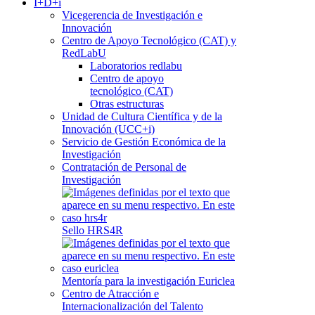
I+D+i
Vicegerencia de Investigación e
Innovación
Centro de Apoyo Tecnológico (CAT) y
RedLabU
Laboratorios redlabu
Centro de apoyo
tecnológico (CAT)
Otras estructuras
Unidad de Cultura Científica y de la
Innovación (UCC+i)
Servicio de Gestión Económica de la
Investigación
Contratación de Personal de
Investigación
Sello HRS4R
Mentoría para la investigación Euriclea
Centro de Atracción e
Internacionalización del Talento