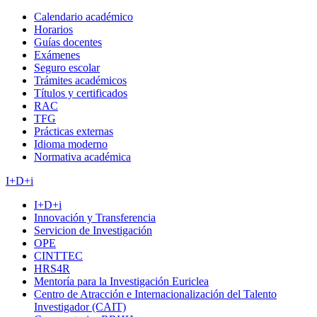
Calendario académico
Horarios
Guías docentes
Exámenes
Seguro escolar
Trámites académicos
Títulos y certificados
RAC
TFG
Prácticas externas
Idioma moderno
Normativa académica
I+D+i
I+D+i
Innovación y Transferencia
Servicion de Investigación
OPE
CINTTEC
HRS4R
Mentoría para la Investigación Euriclea
Centro de Atracción e Internacionalización del Talento
Investigador (CAIT)