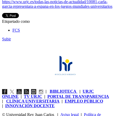
https://www.urjc.es/todas-las-noticias-de-actualidad/10081-carla-
garcia-representara-a-espana-en-los-juegos-mundiales-universitarios
Etiquetado como
FCS
Subir
|
BIBLIOTECA
|
URJC
ONLINE
|
TV URJC
|
PORTAL DE TRANSPARENCIA
|
CLÍNICA UNIVERSITARIA
|
EMPLEO PÚBLICO
|
INNOVACIÓN DOCENTE
© Universidad Rey Juan Carlos
|
Aviso legal
|
Política de