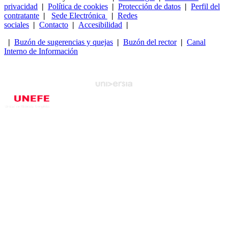
privacidad
|
Política de cookies
|
Protección de datos
|
Perfil del
contratante
|
Sede Electrónica
|
Redes
sociales
|
Contacto
|
Accesibilidad
|
|
Buzón de sugerencias y quejas
|
Buzón del rector
|
Canal
Interno de Información