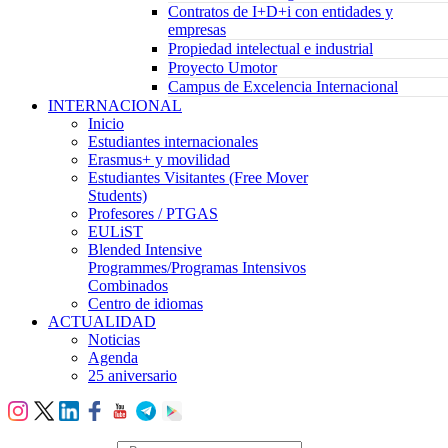
Contratos de I+D+i con entidades y
empresas
Propiedad intelectual e industrial
Proyecto Umotor
Campus de Excelencia Internacional
INTERNACIONAL
Inicio
Estudiantes internacionales
Erasmus+ y movilidad
Estudiantes Visitantes (Free Mover
Students)
Profesores / PTGAS
EULiST
Blended Intensive
Programmes/Programas Intensivos
Combinados
Centro de idiomas
ACTUALIDAD
Noticias
Agenda
25 aniversario