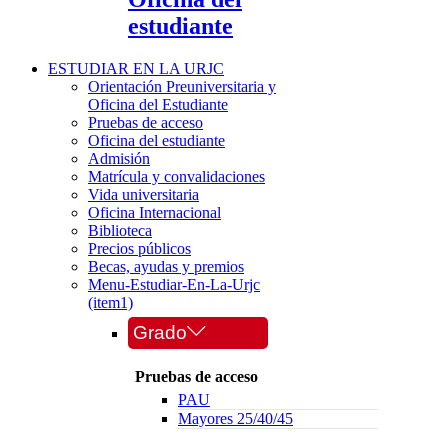
estudiante
ESTUDIAR EN LA URJC
Orientación Preuniversitaria y
Oficina del Estudiante
Pruebas de acceso
Oficina del estudiante
Admisión
Matrícula y convalidaciones
Vida universitaria
Oficina Internacional
Biblioteca
Precios públicos
Becas, ayudas y premios
Menu-Estudiar-En-La-Urjc
(item1)
Grado
Pruebas de acceso
PAU
Mayores 25/40/45