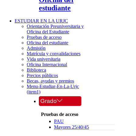
estudiante
ESTUDIAR EN LA URJC
Orientación Preuniversitaria y
Oficina del Estudiante
Pruebas de acceso
Oficina del estudiante
Admisión
Matrícula y convalidaciones
Vida universitaria
Oficina Internacional
Biblioteca
Precios públicos
Becas, ayudas y premios
Menu-Estudiar-En-La-Urjc
(item1)
Grado
Pruebas de acceso
PAU
Mayores 25/40/45