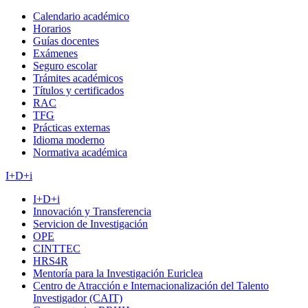
Calendario académico
Horarios
Guías docentes
Exámenes
Seguro escolar
Trámites académicos
Títulos y certificados
RAC
TFG
Prácticas externas
Idioma moderno
Normativa académica
I+D+i
I+D+i
Innovación y Transferencia
Servicion de Investigación
OPE
CINTTEC
HRS4R
Mentoría para la Investigación Euriclea
Centro de Atracción e Internacionalización del Talento
Investigador (CAIT)