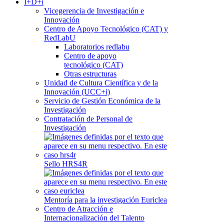
I+D+i
Vicegerencia de Investigación e
Innovación
Centro de Apoyo Tecnológico (CAT) y
RedLabU
Laboratorios redlabu
Centro de apoyo
tecnológico (CAT)
Otras estructuras
Unidad de Cultura Científica y de la
Innovación (UCC+i)
Servicio de Gestión Económica de la
Investigación
Contratación de Personal de
Investigación
Sello HRS4R
Mentoría para la investigación Euriclea
Centro de Atracción e
Internacionalización del Talento