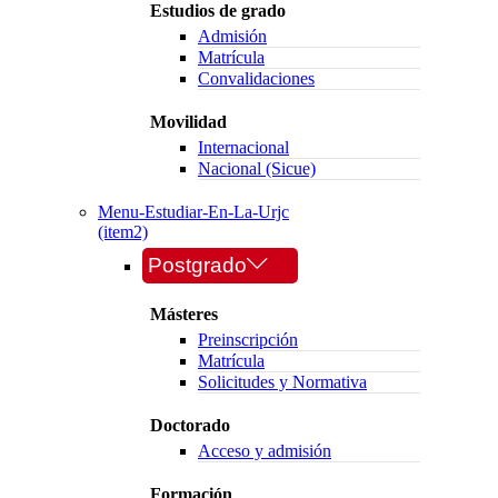
Estudios de grado
Admisión
Matrícula
Convalidaciones
Movilidad
Internacional
Nacional (Sicue)
Menu-Estudiar-En-La-Urjc
(item2)
Postgrado
Másteres
Preinscripción
Matrícula
Solicitudes y Normativa
Doctorado
Acceso y admisión
Formación