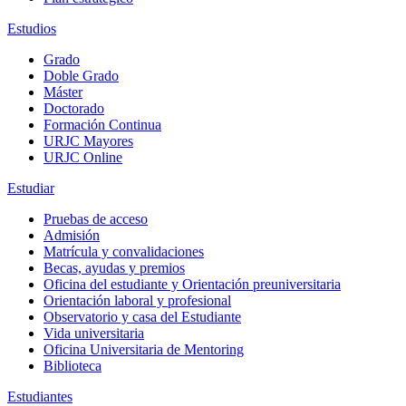
Estudios
Grado
Doble Grado
Máster
Doctorado
Formación Continua
URJC Mayores
URJC Online
Estudiar
Pruebas de acceso
Admisión
Matrícula y convalidaciones
Becas, ayudas y premios
Oficina del estudiante y Orientación preuniversitaria
Orientación laboral y profesional
Observatorio y casa del Estudiante
Vida universitaria
Oficina Universitaria de Mentoring
Biblioteca
Estudiantes