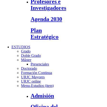
Profesores e
Investigadores
Agenda 2030
Plan
Estratégico
ESTUDIOS
Grado
Doble Grado
Máster
Presenciales
Doctorado
Formación Continua
URJC Mayores
URJC online
Menu-Estudios (item)
Admisión
Oficina del