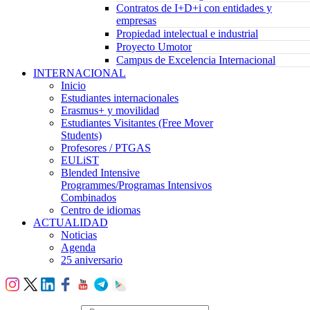
Contratos de I+D+i con entidades y
empresas
Propiedad intelectual e industrial
Proyecto Umotor
Campus de Excelencia Internacional
INTERNACIONAL
Inicio
Estudiantes internacionales
Erasmus+ y movilidad
Estudiantes Visitantes (Free Mover
Students)
Profesores / PTGAS
EULiST
Blended Intensive
Programmes/Programas Intensivos
Combinados
Centro de idiomas
ACTUALIDAD
Noticias
Agenda
25 aniversario