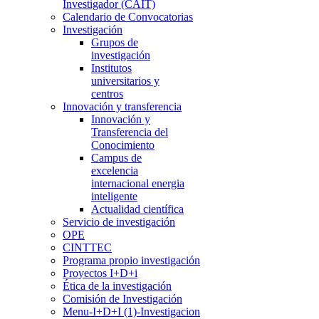
Investigador (CAIT)
Calendario de Convocatorias
Investigación
Grupos de
investigación
Institutos
universitarios y
centros
Innovación y transferencia
Innovación y
Transferencia del
Conocimiento
Campus de
excelencia
internacional energia
inteligente
Actualidad científica
Servicio de investigación
OPE
CINTTEC
Programa propio investigación
Proyectos I+D+i
Ética de la investigación
Comisión de Investigación
Menu-I+D+I (1)-Investigacion