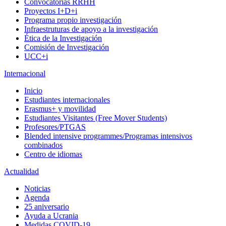
Convocatorias RRHH
Proyectos I+D+i
Programa propio investigación
Infraestruturas de apoyo a la investigación
Ética de la Investigación
Comisión de Investigación
UCC+i
Internacional
Inicio
Estudiantes internacionales
Erasmus+ y movilidad
Estudiantes Visitantes (Free Mover Students)
Profesores/PTGAS
Blended intensive programmes/Programas intensivos
combinados
Centro de idiomas
Actualidad
Noticias
Agenda
25 aniversario
Ayuda a Ucrania
Medidas COVID-19