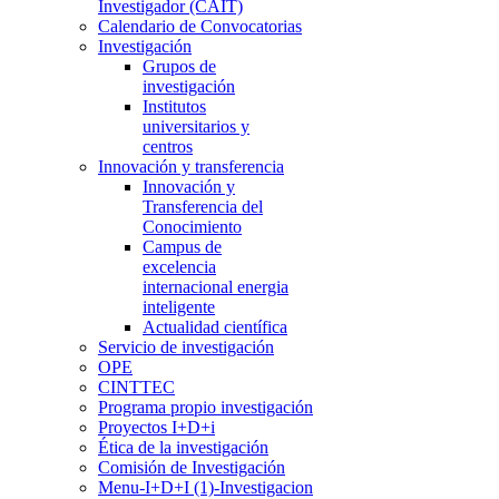
Investigador (CAIT)
Calendario de Convocatorias
Investigación
Grupos de
investigación
Institutos
universitarios y
centros
Innovación y transferencia
Innovación y
Transferencia del
Conocimiento
Campus de
excelencia
internacional energia
inteligente
Actualidad científica
Servicio de investigación
OPE
CINTTEC
Programa propio investigación
Proyectos I+D+i
Ética de la investigación
Comisión de Investigación
Menu-I+D+I (1)-Investigacion