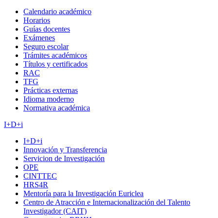
Calendario académico
Horarios
Guías docentes
Exámenes
Seguro escolar
Trámites académicos
Títulos y certificados
RAC
TFG
Prácticas externas
Idioma moderno
Normativa académica
I+D+i
I+D+i
Innovación y Transferencia
Servicion de Investigación
OPE
CINTTEC
HRS4R
Mentoría para la Investigación Euriclea
Centro de Atracción e Internacionalización del Talento
Investigador (CAIT)