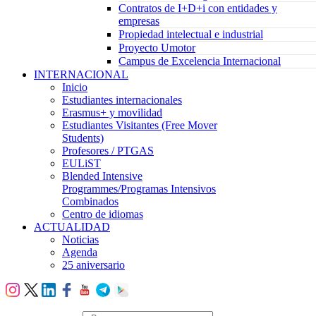
Contratos de I+D+i con entidades y
empresas
Propiedad intelectual e industrial
Proyecto Umotor
Campus de Excelencia Internacional
INTERNACIONAL
Inicio
Estudiantes internacionales
Erasmus+ y movilidad
Estudiantes Visitantes (Free Mover
Students)
Profesores / PTGAS
EULiST
Blended Intensive
Programmes/Programas Intensivos
Combinados
Centro de idiomas
ACTUALIDAD
Noticias
Agenda
25 aniversario