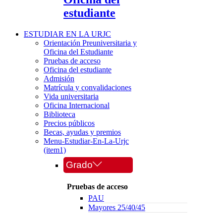
estudiante
ESTUDIAR EN LA URJC
Orientación Preuniversitaria y
Oficina del Estudiante
Pruebas de acceso
Oficina del estudiante
Admisión
Matrícula y convalidaciones
Vida universitaria
Oficina Internacional
Biblioteca
Precios públicos
Becas, ayudas y premios
Menu-Estudiar-En-La-Urjc
(item1)
Grado
Pruebas de acceso
PAU
Mayores 25/40/45