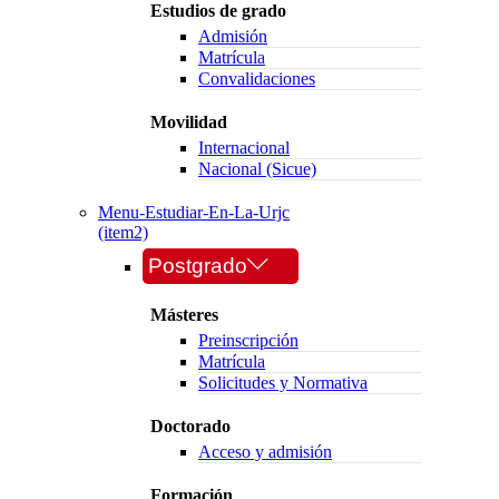
Estudios de grado
Admisión
Matrícula
Convalidaciones
Movilidad
Internacional
Nacional (Sicue)
Menu-Estudiar-En-La-Urjc
(item2)
Postgrado
Másteres
Preinscripción
Matrícula
Solicitudes y Normativa
Doctorado
Acceso y admisión
Formación