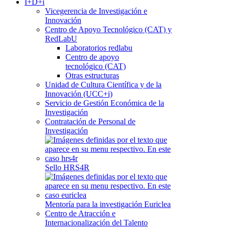
I+D+i
Vicegerencia de Investigación e
Innovación
Centro de Apoyo Tecnológico (CAT) y
RedLabU
Laboratorios redlabu
Centro de apoyo
tecnológico (CAT)
Otras estructuras
Unidad de Cultura Científica y de la
Innovación (UCC+i)
Servicio de Gestión Económica de la
Investigación
Contratación de Personal de
Investigación
Sello HRS4R
Mentoría para la investigación Euriclea
Centro de Atracción e
Internacionalización del Talento