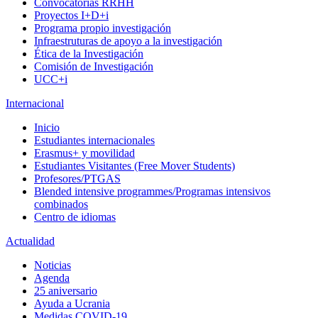
Convocatorias RRHH
Proyectos I+D+i
Programa propio investigación
Infraestruturas de apoyo a la investigación
Ética de la Investigación
Comisión de Investigación
UCC+i
Internacional
Inicio
Estudiantes internacionales
Erasmus+ y movilidad
Estudiantes Visitantes (Free Mover Students)
Profesores/PTGAS
Blended intensive programmes/Programas intensivos
combinados
Centro de idiomas
Actualidad
Noticias
Agenda
25 aniversario
Ayuda a Ucrania
Medidas COVID-19