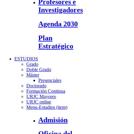
Profesores e
Investigadores
Agenda 2030
Plan
Estratégico
ESTUDIOS
Grado
Doble Grado
Máster
Presenciales
Doctorado
Formación Continua
URJC Mayores
URJC online
Menu-Estudios (item)
Admisión
Oficina del