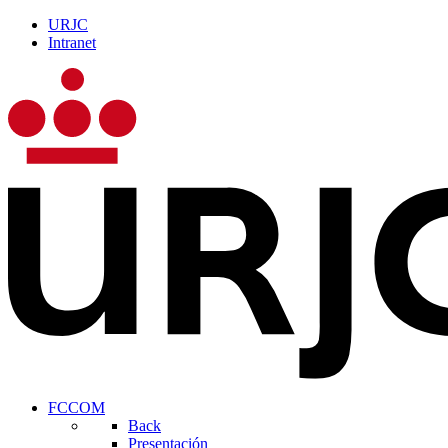
URJC
Intranet
FCCOM
Back
Presentación