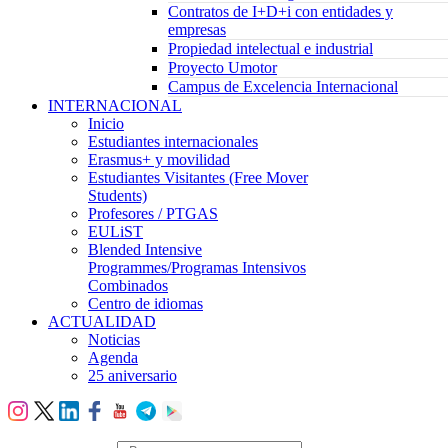
Contratos de I+D+i con entidades y
empresas
Propiedad intelectual e industrial
Proyecto Umotor
Campus de Excelencia Internacional
INTERNACIONAL
Inicio
Estudiantes internacionales
Erasmus+ y movilidad
Estudiantes Visitantes (Free Mover
Students)
Profesores / PTGAS
EULiST
Blended Intensive
Programmes/Programas Intensivos
Combinados
Centro de idiomas
ACTUALIDAD
Noticias
Agenda
25 aniversario