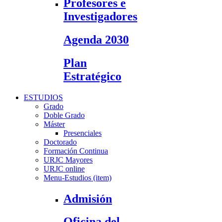
Profesores e
Investigadores
Agenda 2030
Plan
Estratégico
ESTUDIOS
Grado
Doble Grado
Máster
Presenciales
Doctorado
Formación Continua
URJC Mayores
URJC online
Menu-Estudios (item)
Admisión
Oficina del