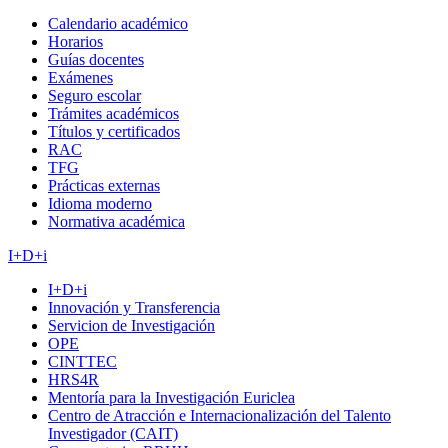
Calendario académico
Horarios
Guías docentes
Exámenes
Seguro escolar
Trámites académicos
Títulos y certificados
RAC
TFG
Prácticas externas
Idioma moderno
Normativa académica
I+D+i
I+D+i
Innovación y Transferencia
Servicion de Investigación
OPE
CINTTEC
HRS4R
Mentoría para la Investigación Euriclea
Centro de Atracción e Internacionalización del Talento
Investigador (CAIT)