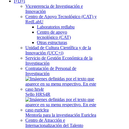
I+D+i
Vicegerencia de Investigación e
Innovación
Centro de Apoyo Tecnológico (CAT) y
RedLabU
Laboratorios redlabu
Centro de apoyo
tecnológico (CAT)
Otras estructuras
Unidad de Cultura Científica y de la
Innovación (UCC+i)
Servicio de Gestión Económica de la
Investigación
Contratación de Personal de
Investigación
Sello HRS4R
Mentoría para la investigación Euriclea
Centro de Atracción e
Internacionalización del Talento