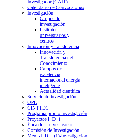
Investigador (CAIT)
Calendario de Convocatorias
Investigación
Grupos de
investigación
Institutos
universitarios y
centros
Innovación y transferencia
Innovación y
Transferencia del
Conocimiento
Campus de
excelencia
internacional energia
inteligente
Actualidad científica
Servicio de investigación
OPE
CINTTEC
Programa propio investigación
Proyectos I+D+i
Ética de la investigación
Comisión de Investigación
Menu-I+D+I (1)-Investigacion