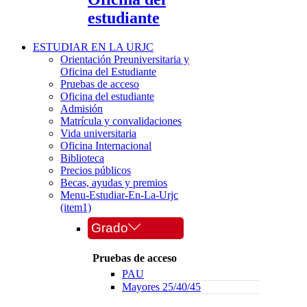
estudiante
ESTUDIAR EN LA URJC
Orientación Preuniversitaria y
Oficina del Estudiante
Pruebas de acceso
Oficina del estudiante
Admisión
Matrícula y convalidaciones
Vida universitaria
Oficina Internacional
Biblioteca
Precios públicos
Becas, ayudas y premios
Menu-Estudiar-En-La-Urjc
(item1)
Grado
Pruebas de acceso
PAU
Mayores 25/40/45