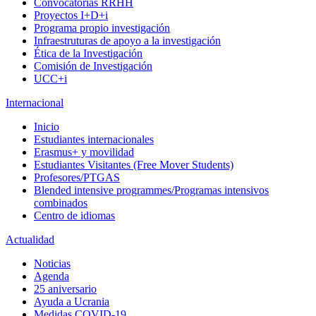
Convocatorias RRHH
Proyectos I+D+i
Programa propio investigación
Infraestruturas de apoyo a la investigación
Ética de la Investigación
Comisión de Investigación
UCC+i
Internacional
Inicio
Estudiantes internacionales
Erasmus+ y movilidad
Estudiantes Visitantes (Free Mover Students)
Profesores/PTGAS
Blended intensive programmes/Programas intensivos
combinados
Centro de idiomas
Actualidad
Noticias
Agenda
25 aniversario
Ayuda a Ucrania
Medidas COVID-19