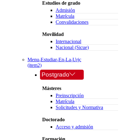
Estudios de grado
Admisión
Matrícula
Convalidaciones
Movilidad
Internacional
Nacional (Sicue)
Menu-Estudiar-En-La-Urjc
(item2)
Postgrado
Másteres
Preinscripción
Matrícula
Solicitudes y Normativa
Doctorado
Acceso y admisión
Formación