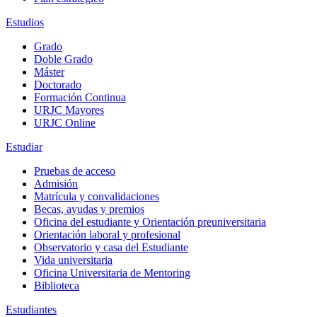
Estudios
Grado
Doble Grado
Máster
Doctorado
Formación Continua
URJC Mayores
URJC Online
Estudiar
Pruebas de acceso
Admisión
Matrícula y convalidaciones
Becas, ayudas y premios
Oficina del estudiante y Orientación preuniversitaria
Orientación laboral y profesional
Observatorio y casa del Estudiante
Vida universitaria
Oficina Universitaria de Mentoring
Biblioteca
Estudiantes