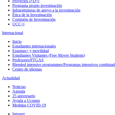
Proyectos I+D+i
Programa propio investigación
Infraestruturas de apoyo a la investigación
Ética de la Investigación
Comisión de Investigación
UCC+i
Internacional
Inicio
Estudiantes internacionales
Erasmus+ y movilidad
Estudiantes Visitantes (Free Mover Students)
Profesores/PTGAS
Blended intensive programmes/Programas intensivos combinad
Centro de idiomas
Actualidad
Noticias
Agenda
25 aniversario
Ayuda a Ucrania
Medidas COVID-19
Intranet