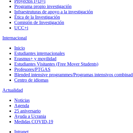
Proyectos I+D+i
Programa propio investigación
Infraestruturas de apoyo a la investigación
Ética de la Investigación
Comisión de Investigación
UCC+i
Internacional
Inicio
Estudiantes internacionales
Erasmus+ y movilidad
Estudiantes Visitantes (Free Mover Students)
Profesores/PTGAS
Blended intensive programmes/Programas intensivos combinad
Centro de idiomas
Actualidad
Noticias
Agenda
25 aniversario
Ayuda a Ucrania
Medidas COVID-19
Intranet