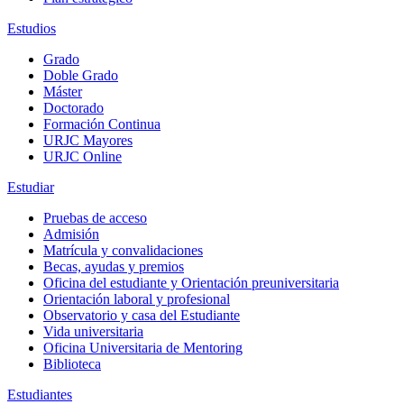
Estudios
Grado
Doble Grado
Máster
Doctorado
Formación Continua
URJC Mayores
URJC Online
Estudiar
Pruebas de acceso
Admisión
Matrícula y convalidaciones
Becas, ayudas y premios
Oficina del estudiante y Orientación preuniversitaria
Orientación laboral y profesional
Observatorio y casa del Estudiante
Vida universitaria
Oficina Universitaria de Mentoring
Biblioteca
Estudiantes