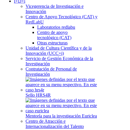
I+D+i
Vicegerencia de Investigación e
Innovación
Centro de Apoyo Tecnológico (CAT) y
RedLabU
Laboratorios redlabu
Centro de apoyo
tecnológico (CAT)
Otras estructuras
Unidad de Cultura Científica y de la
Innovación (UCC+i)
Servicio de Gestión Económica de la
Investigación
Contratación de Personal de
Investigación
Sello HRS4R
Mentoría para la investigación Euriclea
Centro de Atracción e
Internacionalización del Talento