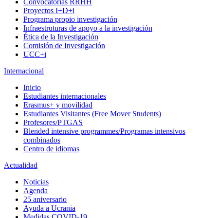
Convocatorias RRHH
Proyectos I+D+i
Programa propio investigación
Infraestruturas de apoyo a la investigación
Ética de la Investigación
Comisión de Investigación
UCC+i
Internacional
Inicio
Estudiantes internacionales
Erasmus+ y movilidad
Estudiantes Visitantes (Free Mover Students)
Profesores/PTGAS
Blended intensive programmes/Programas intensivos
combinados
Centro de idiomas
Actualidad
Noticias
Agenda
25 aniversario
Ayuda a Ucrania
Medidas COVID-19