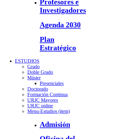
Profesores e
Investigadores
Agenda 2030
Plan
Estratégico
ESTUDIOS
Grado
Doble Grado
Máster
Presenciales
Doctorado
Formación Continua
URJC Mayores
URJC online
Menu-Estudios (item)
Admisión
Oficina del