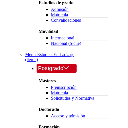
Estudios de grado
Admisión
Matrícula
Convalidaciones
Movilidad
Internacional
Nacional (Sicue)
Menu-Estudiar-En-La-Urjc
(item2)
Postgrado
Másteres
Preinscripción
Matrícula
Solicitudes y Normativa
Doctorado
Acceso y admisión
Formación