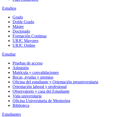
Estudios
Grado
Doble Grado
Máster
Doctorado
Formación Continua
URJC Mayores
URJC Online
Estudiar
Pruebas de acceso
Admisión
Matrícula y convalidaciones
Becas, ayudas y premios
Oficina del estudiante y Orientación preuniversitaria
Orientación laboral y profesional
Observatorio y casa del Estudiante
Vida universitaria
Oficina Universitaria de Mentoring
Biblioteca
Estudiantes