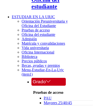
estudiante
ESTUDIAR EN LA URJC
Orientación Preuniversitaria y
Oficina del Estudiante
Pruebas de acceso
Oficina del estudiante
Admisión
Matrícula y convalidaciones
Vida universitaria
Oficina Internacional
Biblioteca
Precios públicos
Becas, ayudas y premios
Menu-Estudiar-En-La-Urjc
(item1)
Grado
Pruebas de acceso
PAU
Mayores 25/40/45