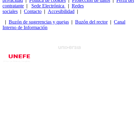
privacidad
|
Política de cookies
|
Protección de datos
|
Perfil del
contratante
|
Sede Electrónica
|
Redes
sociales
|
Contacto
|
Accesibilidad
|
|
Buzón de sugerencias y quejas
|
Buzón del rector
|
Canal
Interno de Información