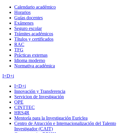
Calendario académico
Horarios
Guías docentes
Exámenes
Seguro escolar
Trámites académicos
Títulos y certificados
RAC
TFG
Prácticas externas
Idioma moderno
Normativa académica
I+D+i
I+D+i
Innovación y Transferencia
Servicion de Investigación
OPE
CINTTEC
HRS4R
Mentoría para la Investigación Euriclea
Centro de Atracción e Internacionalización del Talento
Investigador (CAIT)