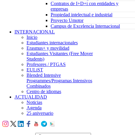
Contratos de I+D+i con entidades y
empresas
Propiedad intelectual e industrial
Proyecto Umotor
Campus de Excelencia Internacional
INTERNACIONAL
Inicio
Estudiantes internacionales
Erasmus+ y movilidad
Estudiantes Visitantes (Free Mover
Students)
Profesores / PTGAS
EULiST
Blended Intensive
Programmes/Programas Intensivos
Combinados
Centro de idiomas
ACTUALIDAD
Noticias
Agenda
25 aniversario