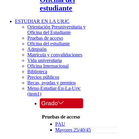
estudiante
ESTUDIAR EN LA URJC
Orientación Preuniversitaria y
Oficina del Estudiante
Pruebas de acceso
Oficina del estudiante
Admisión
Matrícula y convalidaciones
Vida universitaria
Oficina Internacional
Biblioteca
Precios públicos
Becas, ayudas y premios
Menu-Estudiar-En-La-Urjc
(item1)
Grado
Pruebas de acceso
PAU
Mayores 25/40/45