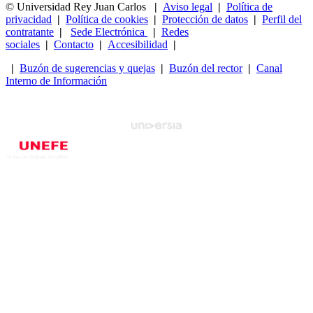
© Universidad Rey Juan Carlos
|
Aviso legal
|
Política de
privacidad
|
Política de cookies
|
Protección de datos
|
Perfil del
contratante
|
Sede Electrónica
|
Redes
sociales
|
Contacto
|
Accesibilidad
|
|
Buzón de sugerencias y quejas
|
Buzón del rector
|
Canal
Interno de Información