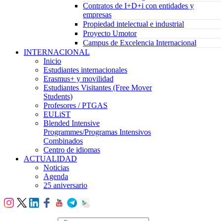
Contratos de I+D+i con entidades y
empresas
Propiedad intelectual e industrial
Proyecto Umotor
Campus de Excelencia Internacional
INTERNACIONAL
Inicio
Estudiantes internacionales
Erasmus+ y movilidad
Estudiantes Visitantes (Free Mover
Students)
Profesores / PTGAS
EULiST
Blended Intensive
Programmes/Programas Intensivos
Combinados
Centro de idiomas
ACTUALIDAD
Noticias
Agenda
25 aniversario