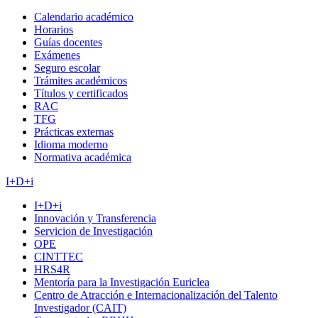
Calendario académico
Horarios
Guías docentes
Exámenes
Seguro escolar
Trámites académicos
Títulos y certificados
RAC
TFG
Prácticas externas
Idioma moderno
Normativa académica
I+D+i
I+D+i
Innovación y Transferencia
Servicion de Investigación
OPE
CINTTEC
HRS4R
Mentoría para la Investigación Euriclea
Centro de Atracción e Internacionalización del Talento
Investigador (CAIT)