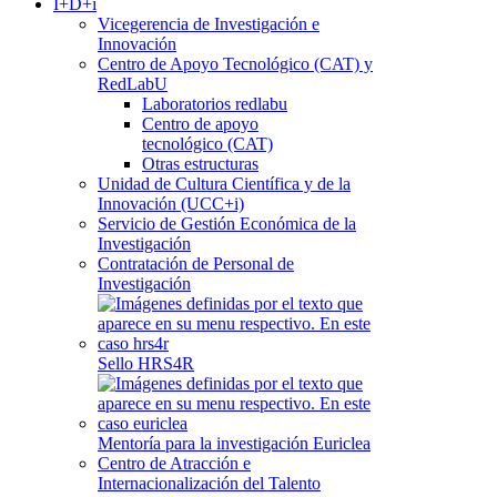
I+D+i
Vicegerencia de Investigación e
Innovación
Centro de Apoyo Tecnológico (CAT) y
RedLabU
Laboratorios redlabu
Centro de apoyo
tecnológico (CAT)
Otras estructuras
Unidad de Cultura Científica y de la
Innovación (UCC+i)
Servicio de Gestión Económica de la
Investigación
Contratación de Personal de
Investigación
Sello HRS4R
Mentoría para la investigación Euriclea
Centro de Atracción e
Internacionalización del Talento