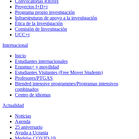
Convocatorias RRHH
Proyectos I+D+i
Programa propio investigación
Infraestruturas de apoyo a la investigación
Ética de la Investigación
Comisión de Investigación
UCC+i
Internacional
Inicio
Estudiantes internacionales
Erasmus+ y movilidad
Estudiantes Visitantes (Free Mover Students)
Profesores/PTGAS
Blended intensive programmes/Programas intensivos
combinados
Centro de idiomas
Actualidad
Noticias
Agenda
25 aniversario
Ayuda a Ucrania
Medidas COVID-19