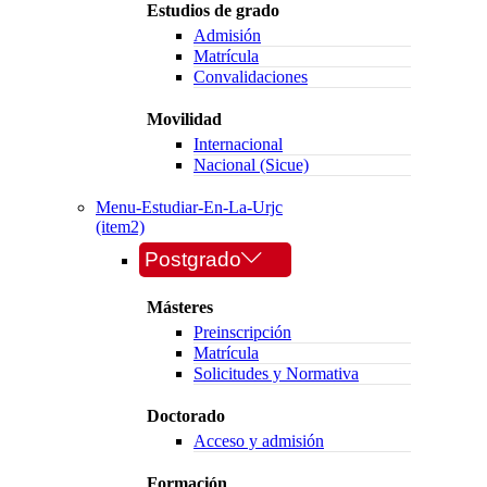
Estudios de grado
Admisión
Matrícula
Convalidaciones
Movilidad
Internacional
Nacional (Sicue)
Menu-Estudiar-En-La-Urjc
(item2)
Postgrado
Másteres
Preinscripción
Matrícula
Solicitudes y Normativa
Doctorado
Acceso y admisión
Formación