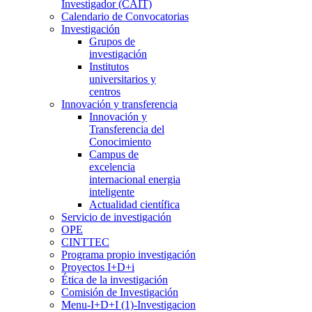
Investigador (CAIT)
Calendario de Convocatorias
Investigación
Grupos de
investigación
Institutos
universitarios y
centros
Innovación y transferencia
Innovación y
Transferencia del
Conocimiento
Campus de
excelencia
internacional energia
inteligente
Actualidad científica
Servicio de investigación
OPE
CINTTEC
Programa propio investigación
Proyectos I+D+i
Ética de la investigación
Comisión de Investigación
Menu-I+D+I (1)-Investigacion