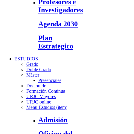
Profesores e
Investigadores
Agenda 2030
Plan
Estratégico
ESTUDIOS
Grado
Doble Grado
Máster
Presenciales
Doctorado
Formación Continua
URJC Mayores
URJC online
Menu-Estudios (item)
Admisión
Oficina del