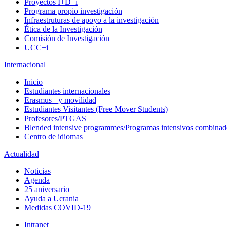
Proyectos I+D+i
Programa propio investigación
Infraestruturas de apoyo a la investigación
Ética de la Investigación
Comisión de Investigación
UCC+i
Internacional
Inicio
Estudiantes internacionales
Erasmus+ y movilidad
Estudiantes Visitantes (Free Mover Students)
Profesores/PTGAS
Blended intensive programmes/Programas intensivos combinad
Centro de idiomas
Actualidad
Noticias
Agenda
25 aniversario
Ayuda a Ucrania
Medidas COVID-19
Intranet