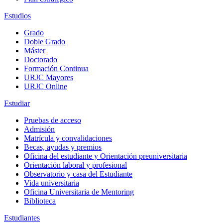
Estudios
Grado
Doble Grado
Máster
Doctorado
Formación Continua
URJC Mayores
URJC Online
Estudiar
Pruebas de acceso
Admisión
Matrícula y convalidaciones
Becas, ayudas y premios
Oficina del estudiante y Orientación preuniversitaria
Orientación laboral y profesional
Observatorio y casa del Estudiante
Vida universitaria
Oficina Universitaria de Mentoring
Biblioteca
Estudiantes