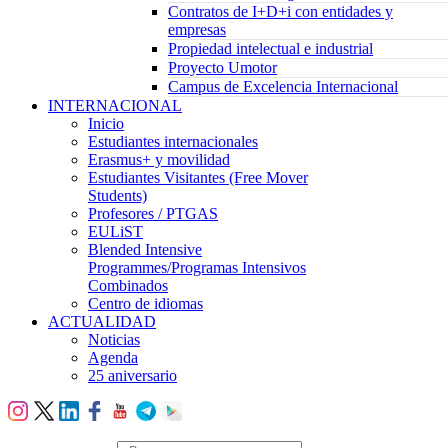
Contratos de I+D+i con entidades y
empresas
Propiedad intelectual e industrial
Proyecto Umotor
Campus de Excelencia Internacional
INTERNACIONAL
Inicio
Estudiantes internacionales
Erasmus+ y movilidad
Estudiantes Visitantes (Free Mover
Students)
Profesores / PTGAS
EULiST
Blended Intensive
Programmes/Programas Intensivos
Combinados
Centro de idiomas
ACTUALIDAD
Noticias
Agenda
25 aniversario