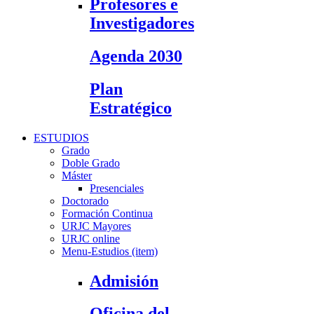
Profesores e
Investigadores
Agenda 2030
Plan
Estratégico
ESTUDIOS
Grado
Doble Grado
Máster
Presenciales
Doctorado
Formación Continua
URJC Mayores
URJC online
Menu-Estudios (item)
Admisión
Oficina del