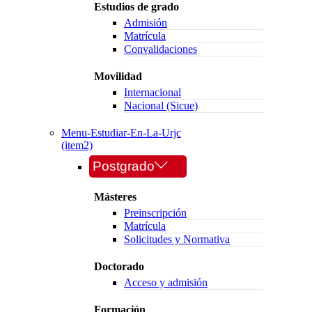
Estudios de grado
Admisión
Matrícula
Convalidaciones
Movilidad
Internacional
Nacional (Sicue)
Menu-Estudiar-En-La-Urjc
(item2)
Postgrado
Másteres
Preinscripción
Matrícula
Solicitudes y Normativa
Doctorado
Acceso y admisión
Formación