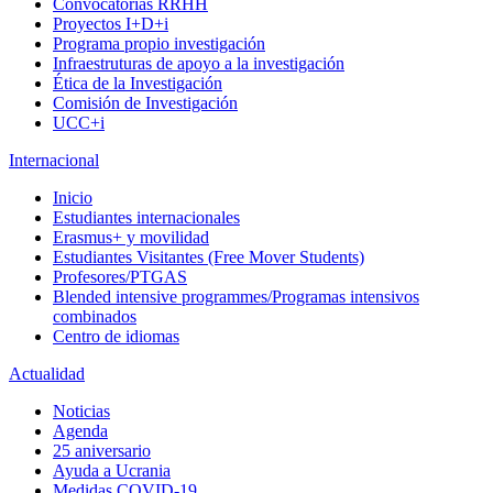
Convocatorias RRHH
Proyectos I+D+i
Programa propio investigación
Infraestruturas de apoyo a la investigación
Ética de la Investigación
Comisión de Investigación
UCC+i
Internacional
Inicio
Estudiantes internacionales
Erasmus+ y movilidad
Estudiantes Visitantes (Free Mover Students)
Profesores/PTGAS
Blended intensive programmes/Programas intensivos
combinados
Centro de idiomas
Actualidad
Noticias
Agenda
25 aniversario
Ayuda a Ucrania
Medidas COVID-19