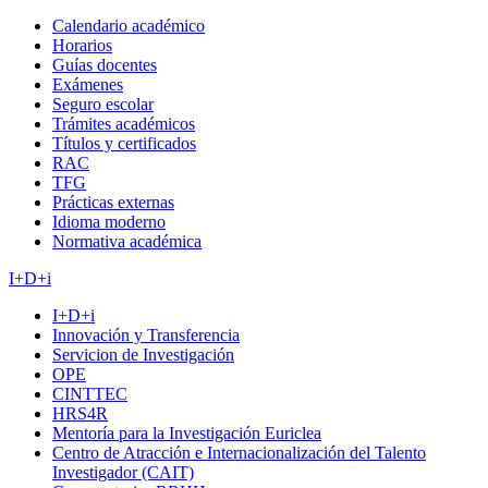
Calendario académico
Horarios
Guías docentes
Exámenes
Seguro escolar
Trámites académicos
Títulos y certificados
RAC
TFG
Prácticas externas
Idioma moderno
Normativa académica
I+D+i
I+D+i
Innovación y Transferencia
Servicion de Investigación
OPE
CINTTEC
HRS4R
Mentoría para la Investigación Euriclea
Centro de Atracción e Internacionalización del Talento
Investigador (CAIT)