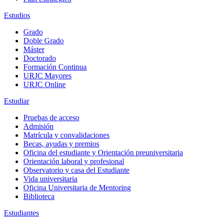
Estudios
Grado
Doble Grado
Máster
Doctorado
Formación Continua
URJC Mayores
URJC Online
Estudiar
Pruebas de acceso
Admisión
Matrícula y convalidaciones
Becas, ayudas y premios
Oficina del estudiante y Orientación preuniversitaria
Orientación laboral y profesional
Observatorio y casa del Estudiante
Vida universitaria
Oficina Universitaria de Mentoring
Biblioteca
Estudiantes