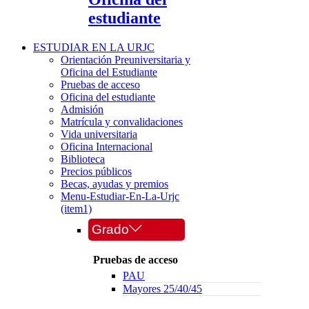
estudiante
ESTUDIAR EN LA URJC
Orientación Preuniversitaria y
Oficina del Estudiante
Pruebas de acceso
Oficina del estudiante
Admisión
Matrícula y convalidaciones
Vida universitaria
Oficina Internacional
Biblioteca
Precios públicos
Becas, ayudas y premios
Menu-Estudiar-En-La-Urjc
(item1)
Grado
Pruebas de acceso
PAU
Mayores 25/40/45