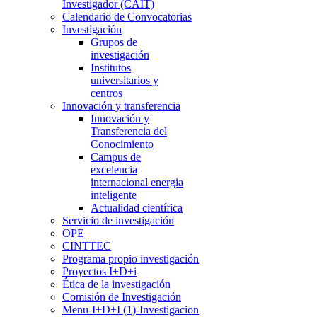
Investigador (CAIT)
Calendario de Convocatorias
Investigación
Grupos de
investigación
Institutos
universitarios y
centros
Innovación y transferencia
Innovación y
Transferencia del
Conocimiento
Campus de
excelencia
internacional energia
inteligente
Actualidad científica
Servicio de investigación
OPE
CINTTEC
Programa propio investigación
Proyectos I+D+i
Ética de la investigación
Comisión de Investigación
Menu-I+D+I (1)-Investigacion