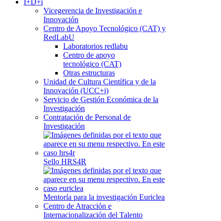
I+D+i
Vicegerencia de Investigación e
Innovación
Centro de Apoyo Tecnológico (CAT) y
RedLabU
Laboratorios redlabu
Centro de apoyo
tecnológico (CAT)
Otras estructuras
Unidad de Cultura Científica y de la
Innovación (UCC+i)
Servicio de Gestión Económica de la
Investigación
Contratación de Personal de
Investigación
Sello HRS4R
Mentoría para la investigación Euriclea
Centro de Atracción e
Internacionalización del Talento