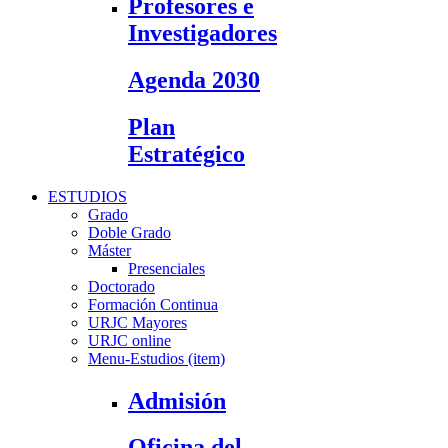
Profesores e
Investigadores
Agenda 2030
Plan
Estratégico
ESTUDIOS
Grado
Doble Grado
Máster
Presenciales
Doctorado
Formación Continua
URJC Mayores
URJC online
Menu-Estudios (item)
Admisión
Oficina del