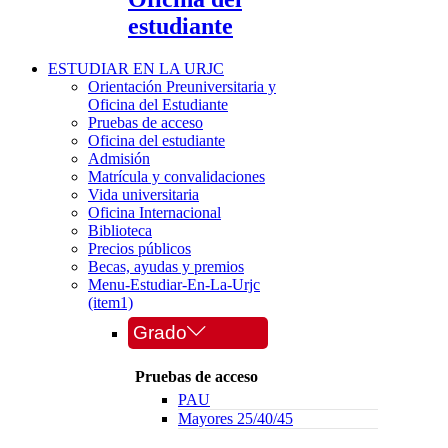
estudiante
ESTUDIAR EN LA URJC
Orientación Preuniversitaria y
Oficina del Estudiante
Pruebas de acceso
Oficina del estudiante
Admisión
Matrícula y convalidaciones
Vida universitaria
Oficina Internacional
Biblioteca
Precios públicos
Becas, ayudas y premios
Menu-Estudiar-En-La-Urjc
(item1)
Grado
Pruebas de acceso
PAU
Mayores 25/40/45