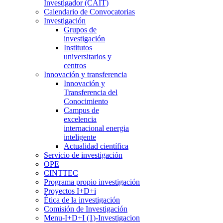
Investigador (CAIT)
Calendario de Convocatorias
Investigación
Grupos de
investigación
Institutos
universitarios y
centros
Innovación y transferencia
Innovación y
Transferencia del
Conocimiento
Campus de
excelencia
internacional energia
inteligente
Actualidad científica
Servicio de investigación
OPE
CINTTEC
Programa propio investigación
Proyectos I+D+i
Ética de la investigación
Comisión de Investigación
Menu-I+D+I (1)-Investigacion