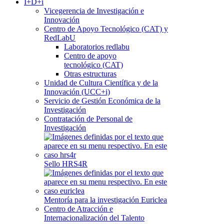
I+D+i
Vicegerencia de Investigación e
Innovación
Centro de Apoyo Tecnológico (CAT) y
RedLabU
Laboratorios redlabu
Centro de apoyo
tecnológico (CAT)
Otras estructuras
Unidad de Cultura Científica y de la
Innovación (UCC+i)
Servicio de Gestión Económica de la
Investigación
Contratación de Personal de
Investigación
Sello HRS4R
Mentoría para la investigación Euriclea
Centro de Atracción e
Internacionalización del Talento