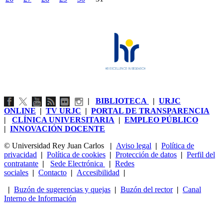
|
BIBLIOTECA
|
URJC
ONLINE
|
TV URJC
|
PORTAL DE TRANSPARENCIA
|
CLÍNICA UNIVERSITARIA
|
EMPLEO PÚBLICO
|
INNOVACIÓN DOCENTE
© Universidad Rey Juan Carlos
|
Aviso legal
|
Política de
privacidad
|
Política de cookies
|
Protección de datos
|
Perfil del
contratante
|
Sede Electrónica
|
Redes
sociales
|
Contacto
|
Accesibilidad
|
|
Buzón de sugerencias y quejas
|
Buzón del rector
|
Canal
Interno de Información