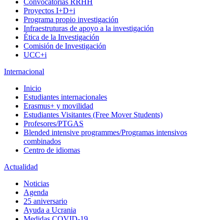
Convocatorias RRHH
Proyectos I+D+i
Programa propio investigación
Infraestruturas de apoyo a la investigación
Ética de la Investigación
Comisión de Investigación
UCC+i
Internacional
Inicio
Estudiantes internacionales
Erasmus+ y movilidad
Estudiantes Visitantes (Free Mover Students)
Profesores/PTGAS
Blended intensive programmes/Programas intensivos
combinados
Centro de idiomas
Actualidad
Noticias
Agenda
25 aniversario
Ayuda a Ucrania
Medidas COVID-19