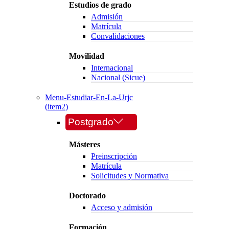
Estudios de grado
Admisión
Matrícula
Convalidaciones
Movilidad
Internacional
Nacional (Sicue)
Menu-Estudiar-En-La-Urjc
(item2)
Postgrado
Másteres
Preinscripción
Matrícula
Solicitudes y Normativa
Doctorado
Acceso y admisión
Formación