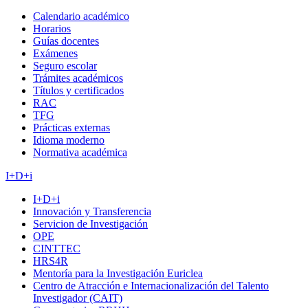
Calendario académico
Horarios
Guías docentes
Exámenes
Seguro escolar
Trámites académicos
Títulos y certificados
RAC
TFG
Prácticas externas
Idioma moderno
Normativa académica
I+D+i
I+D+i
Innovación y Transferencia
Servicion de Investigación
OPE
CINTTEC
HRS4R
Mentoría para la Investigación Euriclea
Centro de Atracción e Internacionalización del Talento
Investigador (CAIT)