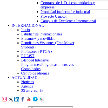
Contratos de I+D+i con entidades y
empresas
Propiedad intelectual e industrial
Proyecto Umotor
Campus de Excelencia Internacional
INTERNACIONAL
Inicio
Estudiantes internacionales
Erasmus+ y movilidad
Estudiantes Visitantes (Free Mover
Students)
Profesores / PTGAS
EULiST
Blended Intensive
Programmes/Programas Intensivos
Combinados
Centro de idiomas
ACTUALIDAD
Noticias
Agenda
25 aniversario