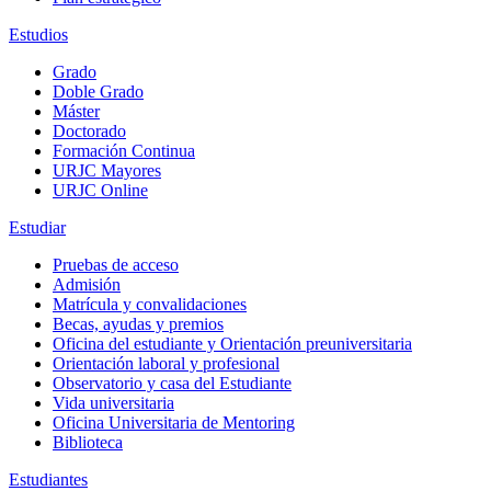
Estudios
Grado
Doble Grado
Máster
Doctorado
Formación Continua
URJC Mayores
URJC Online
Estudiar
Pruebas de acceso
Admisión
Matrícula y convalidaciones
Becas, ayudas y premios
Oficina del estudiante y Orientación preuniversitaria
Orientación laboral y profesional
Observatorio y casa del Estudiante
Vida universitaria
Oficina Universitaria de Mentoring
Biblioteca
Estudiantes