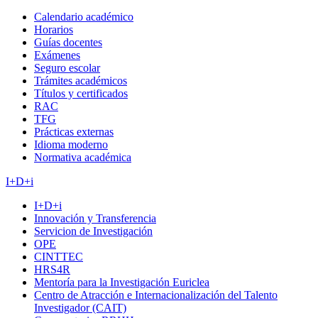
Calendario académico
Horarios
Guías docentes
Exámenes
Seguro escolar
Trámites académicos
Títulos y certificados
RAC
TFG
Prácticas externas
Idioma moderno
Normativa académica
I+D+i
I+D+i
Innovación y Transferencia
Servicion de Investigación
OPE
CINTTEC
HRS4R
Mentoría para la Investigación Euriclea
Centro de Atracción e Internacionalización del Talento
Investigador (CAIT)