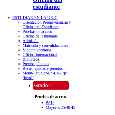
estudiante
ESTUDIAR EN LA URJC
Orientación Preuniversitaria y
Oficina del Estudiante
Pruebas de acceso
Oficina del estudiante
Admisión
Matrícula y convalidaciones
Vida universitaria
Oficina Internacional
Biblioteca
Precios públicos
Becas, ayudas y premios
Menu-Estudiar-En-La-Urjc
(item1)
Grado
Pruebas de acceso
PAU
Mayores 25/40/45