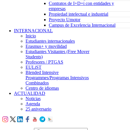
Contratos de I+D+i con entidades y
empresas
Propiedad intelectual e industrial
Proyecto Umotor
Campus de Excelencia Internacional
INTERNACIONAL
Inicio
Estudiantes internacionales
Erasmus+ y movilidad
Estudiantes Visitantes (Free Mover
Students)
Profesores / PTGAS
EULiST
Blended Intensive
Programmes/Programas Intensivos
Combinados
Centro de idiomas
ACTUALIDAD
Noticias
Agenda
25 aniversario