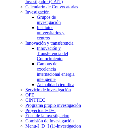
Investigador (CAIT)
Calendario de Convocatorias
Investigación
Grupos de
investigación
Institutos
universitarios y
centros
Innovación y transferencia
Innovación y
Transferencia del
Conocimiento
Campus de
excelencia
internacional energia
inteligente
Actualidad científica
Servicio de investigación
OPE
CINTTEC
Programa propio investigación
Proyectos I+D+i
Ética de la investigación
Comisión de Investigación
Menu-I+D+I (1)-Investigacion