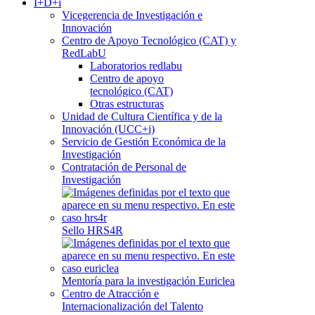
I+D+i
Vicegerencia de Investigación e
Innovación
Centro de Apoyo Tecnológico (CAT) y
RedLabU
Laboratorios redlabu
Centro de apoyo
tecnológico (CAT)
Otras estructuras
Unidad de Cultura Científica y de la
Innovación (UCC+i)
Servicio de Gestión Económica de la
Investigación
Contratación de Personal de
Investigación
Sello HRS4R
Mentoría para la investigación Euriclea
Centro de Atracción e
Internacionalización del Talento