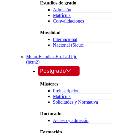
Estudios de grado
Admisión
Matrícula
Convalidaciones
Movilidad
Internacional
Nacional (Sicue)
Menu-Estudiar-En-La-Urjc
(item2)
Postgrado
Másteres
Preinscripción
Matrícula
Solicitudes y Normativa
Doctorado
Acceso y admisión
Formación