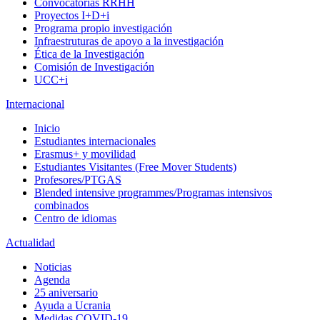
Convocatorias RRHH
Proyectos I+D+i
Programa propio investigación
Infraestruturas de apoyo a la investigación
Ética de la Investigación
Comisión de Investigación
UCC+i
Internacional
Inicio
Estudiantes internacionales
Erasmus+ y movilidad
Estudiantes Visitantes (Free Mover Students)
Profesores/PTGAS
Blended intensive programmes/Programas intensivos
combinados
Centro de idiomas
Actualidad
Noticias
Agenda
25 aniversario
Ayuda a Ucrania
Medidas COVID-19