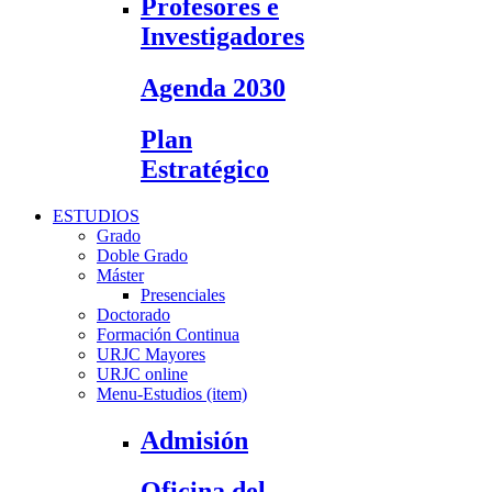
Profesores e
Investigadores
Agenda 2030
Plan
Estratégico
ESTUDIOS
Grado
Doble Grado
Máster
Presenciales
Doctorado
Formación Continua
URJC Mayores
URJC online
Menu-Estudios (item)
Admisión
Oficina del