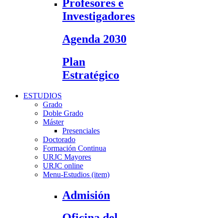
Profesores e
Investigadores
Agenda 2030
Plan
Estratégico
ESTUDIOS
Grado
Doble Grado
Máster
Presenciales
Doctorado
Formación Continua
URJC Mayores
URJC online
Menu-Estudios (item)
Admisión
Oficina del