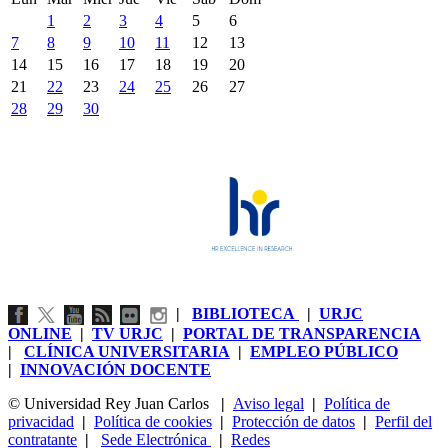
1
2
3
4
5
6
7
8
9
10
11
12
13
14
15
16
17
18
19
20
21
22
23
24
25
26
27
28
29
30
|
BIBLIOTECA
|
URJC
ONLINE
|
TV URJC
|
PORTAL DE TRANSPARENCIA
|
CLÍNICA UNIVERSITARIA
|
EMPLEO PÚBLICO
|
INNOVACIÓN DOCENTE
© Universidad Rey Juan Carlos
|
Aviso legal
|
Política de
privacidad
|
Política de cookies
|
Protección de datos
|
Perfil del
contratante
|
Sede Electrónica
|
Redes