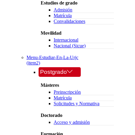
Estudios de grado
Admisión
Matrícula
Convalidaciones
Movilidad
Internacional
Nacional (Sicue)
Menu-Estudiar-En-La-Urjc
(item2)
Postgrado
Másteres
Preinscripción
Matrícula
Solicitudes y Normativa
Doctorado
Acceso y admisión
Formación