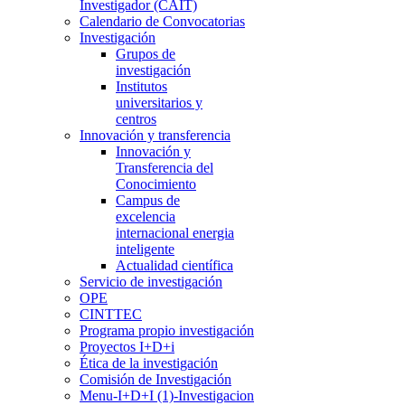
Investigador (CAIT)
Calendario de Convocatorias
Investigación
Grupos de
investigación
Institutos
universitarios y
centros
Innovación y transferencia
Innovación y
Transferencia del
Conocimiento
Campus de
excelencia
internacional energia
inteligente
Actualidad científica
Servicio de investigación
OPE
CINTTEC
Programa propio investigación
Proyectos I+D+i
Ética de la investigación
Comisión de Investigación
Menu-I+D+I (1)-Investigacion