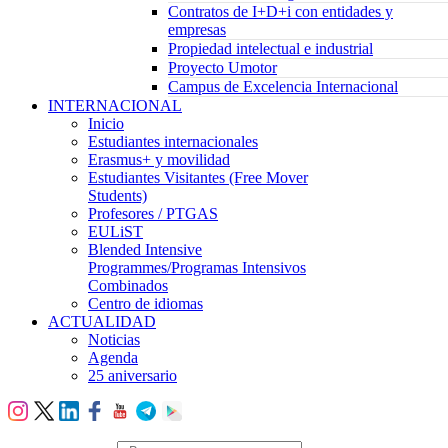
Contratos de I+D+i con entidades y
empresas
Propiedad intelectual e industrial
Proyecto Umotor
Campus de Excelencia Internacional
INTERNACIONAL
Inicio
Estudiantes internacionales
Erasmus+ y movilidad
Estudiantes Visitantes (Free Mover
Students)
Profesores / PTGAS
EULiST
Blended Intensive
Programmes/Programas Intensivos
Combinados
Centro de idiomas
ACTUALIDAD
Noticias
Agenda
25 aniversario