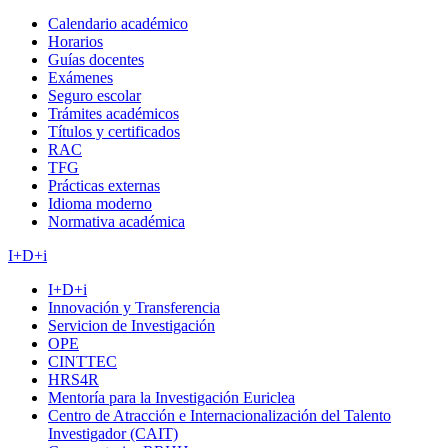
Calendario académico
Horarios
Guías docentes
Exámenes
Seguro escolar
Trámites académicos
Títulos y certificados
RAC
TFG
Prácticas externas
Idioma moderno
Normativa académica
I+D+i
I+D+i
Innovación y Transferencia
Servicion de Investigación
OPE
CINTTEC
HRS4R
Mentoría para la Investigación Euriclea
Centro de Atracción e Internacionalización del Talento
Investigador (CAIT)