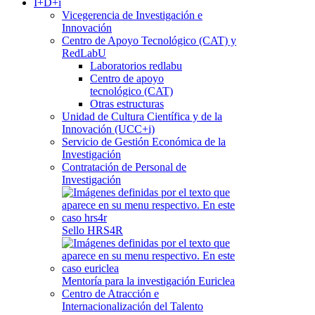
I+D+i
Vicegerencia de Investigación e
Innovación
Centro de Apoyo Tecnológico (CAT) y
RedLabU
Laboratorios redlabu
Centro de apoyo
tecnológico (CAT)
Otras estructuras
Unidad de Cultura Científica y de la
Innovación (UCC+i)
Servicio de Gestión Económica de la
Investigación
Contratación de Personal de
Investigación
Sello HRS4R
Mentoría para la investigación Euriclea
Centro de Atracción e
Internacionalización del Talento