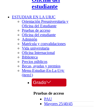
estudiante
ESTUDIAR EN LA URJC
Orientación Preuniversitaria y
Oficina del Estudiante
Pruebas de acceso
Oficina del estudiante
Admisión
Matrícula y convalidaciones
Vida universitaria
Oficina Internacional
Biblioteca
Precios públicos
Becas, ayudas y premios
Menu-Estudiar-En-La-Urjc
(item1)
Grado
Pruebas de acceso
PAU
Mayores 25/40/45