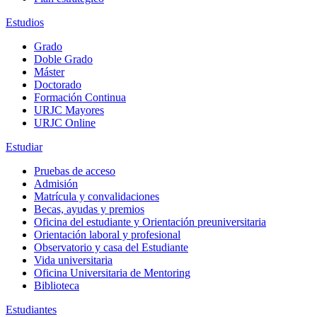
Estudios
Grado
Doble Grado
Máster
Doctorado
Formación Continua
URJC Mayores
URJC Online
Estudiar
Pruebas de acceso
Admisión
Matrícula y convalidaciones
Becas, ayudas y premios
Oficina del estudiante y Orientación preuniversitaria
Orientación laboral y profesional
Observatorio y casa del Estudiante
Vida universitaria
Oficina Universitaria de Mentoring
Biblioteca
Estudiantes