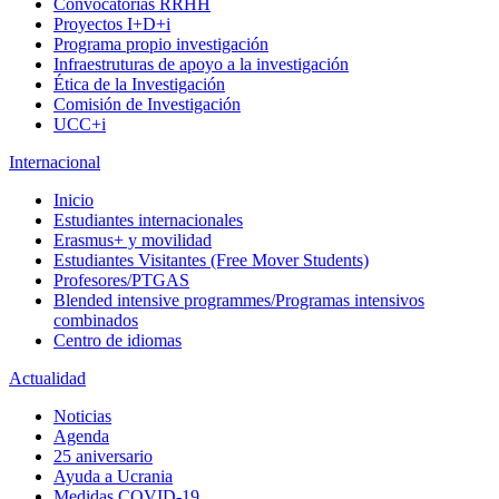
Convocatorias RRHH
Proyectos I+D+i
Programa propio investigación
Infraestruturas de apoyo a la investigación
Ética de la Investigación
Comisión de Investigación
UCC+i
Internacional
Inicio
Estudiantes internacionales
Erasmus+ y movilidad
Estudiantes Visitantes (Free Mover Students)
Profesores/PTGAS
Blended intensive programmes/Programas intensivos
combinados
Centro de idiomas
Actualidad
Noticias
Agenda
25 aniversario
Ayuda a Ucrania
Medidas COVID-19