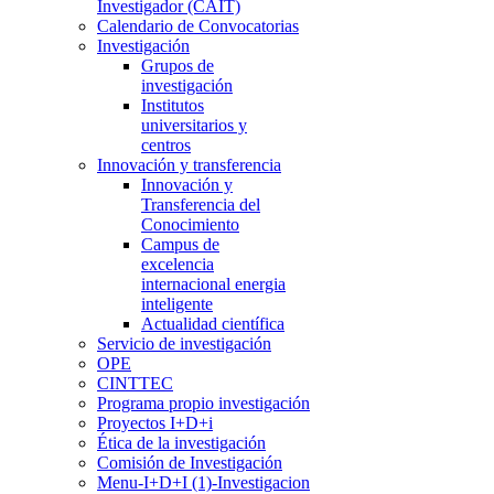
Investigador (CAIT)
Calendario de Convocatorias
Investigación
Grupos de
investigación
Institutos
universitarios y
centros
Innovación y transferencia
Innovación y
Transferencia del
Conocimiento
Campus de
excelencia
internacional energia
inteligente
Actualidad científica
Servicio de investigación
OPE
CINTTEC
Programa propio investigación
Proyectos I+D+i
Ética de la investigación
Comisión de Investigación
Menu-I+D+I (1)-Investigacion