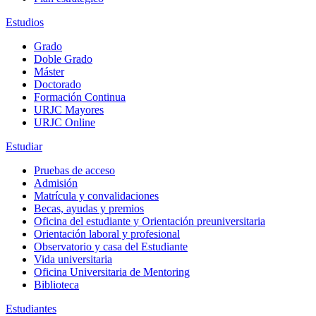
Estudios
Grado
Doble Grado
Máster
Doctorado
Formación Continua
URJC Mayores
URJC Online
Estudiar
Pruebas de acceso
Admisión
Matrícula y convalidaciones
Becas, ayudas y premios
Oficina del estudiante y Orientación preuniversitaria
Orientación laboral y profesional
Observatorio y casa del Estudiante
Vida universitaria
Oficina Universitaria de Mentoring
Biblioteca
Estudiantes