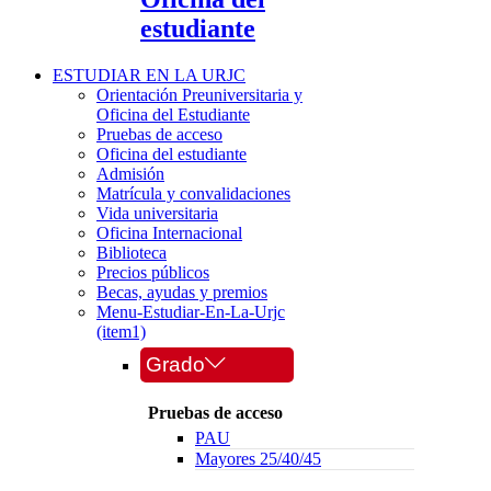
estudiante
ESTUDIAR EN LA URJC
Orientación Preuniversitaria y
Oficina del Estudiante
Pruebas de acceso
Oficina del estudiante
Admisión
Matrícula y convalidaciones
Vida universitaria
Oficina Internacional
Biblioteca
Precios públicos
Becas, ayudas y premios
Menu-Estudiar-En-La-Urjc
(item1)
Grado
Pruebas de acceso
PAU
Mayores 25/40/45