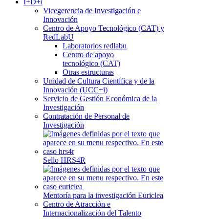
I+D+i
Vicegerencia de Investigación e
Innovación
Centro de Apoyo Tecnológico (CAT) y
RedLabU
Laboratorios redlabu
Centro de apoyo
tecnológico (CAT)
Otras estructuras
Unidad de Cultura Científica y de la
Innovación (UCC+i)
Servicio de Gestión Económica de la
Investigación
Contratación de Personal de
Investigación
Sello HRS4R
Mentoría para la investigación Euriclea
Centro de Atracción e
Internacionalización del Talento