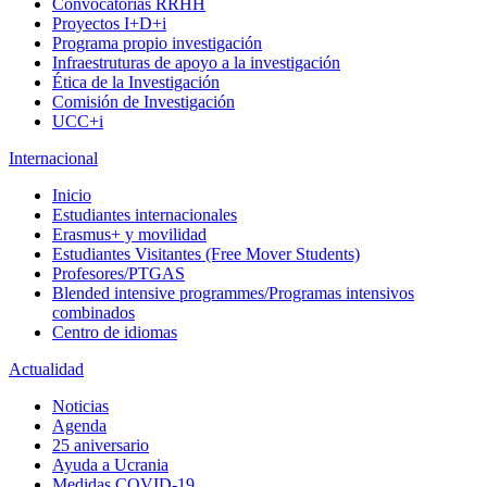
Convocatorias RRHH
Proyectos I+D+i
Programa propio investigación
Infraestruturas de apoyo a la investigación
Ética de la Investigación
Comisión de Investigación
UCC+i
Internacional
Inicio
Estudiantes internacionales
Erasmus+ y movilidad
Estudiantes Visitantes (Free Mover Students)
Profesores/PTGAS
Blended intensive programmes/Programas intensivos
combinados
Centro de idiomas
Actualidad
Noticias
Agenda
25 aniversario
Ayuda a Ucrania
Medidas COVID-19