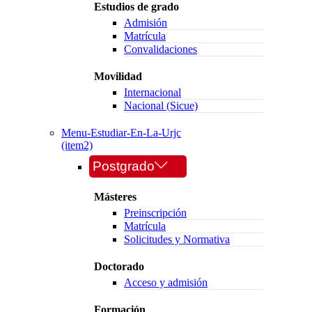
Estudios de grado
Admisión
Matrícula
Convalidaciones
Movilidad
Internacional
Nacional (Sicue)
Menu-Estudiar-En-La-Urjc
(item2)
Postgrado
Másteres
Preinscripción
Matrícula
Solicitudes y Normativa
Doctorado
Acceso y admisión
Formación