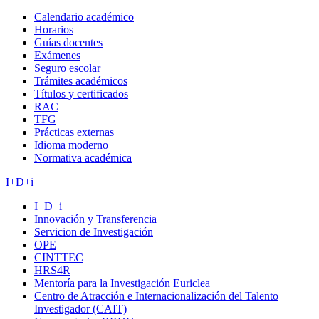
Calendario académico
Horarios
Guías docentes
Exámenes
Seguro escolar
Trámites académicos
Títulos y certificados
RAC
TFG
Prácticas externas
Idioma moderno
Normativa académica
I+D+i
I+D+i
Innovación y Transferencia
Servicion de Investigación
OPE
CINTTEC
HRS4R
Mentoría para la Investigación Euriclea
Centro de Atracción e Internacionalización del Talento
Investigador (CAIT)