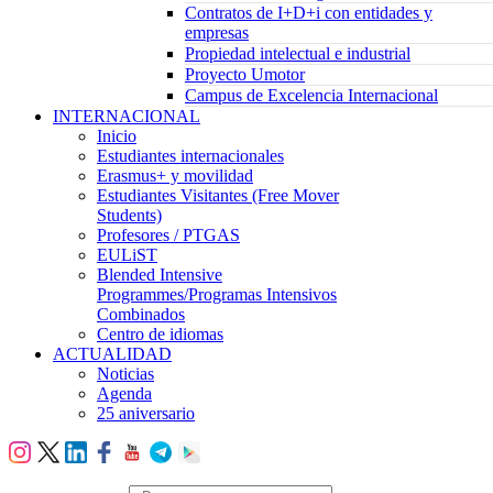
Contratos de I+D+i con entidades y
empresas
Propiedad intelectual e industrial
Proyecto Umotor
Campus de Excelencia Internacional
INTERNACIONAL
Inicio
Estudiantes internacionales
Erasmus+ y movilidad
Estudiantes Visitantes (Free Mover
Students)
Profesores / PTGAS
EULiST
Blended Intensive
Programmes/Programas Intensivos
Combinados
Centro de idiomas
ACTUALIDAD
Noticias
Agenda
25 aniversario