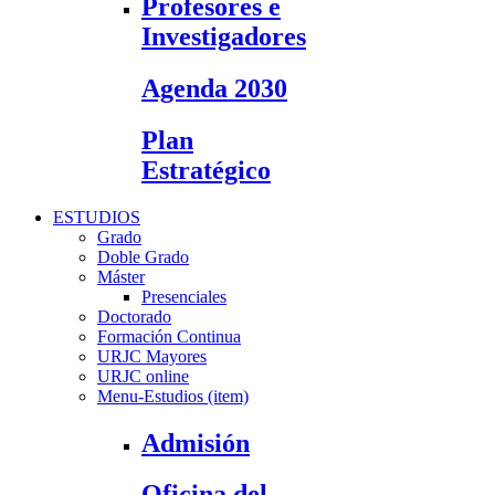
Profesores e
Investigadores
Agenda 2030
Plan
Estratégico
ESTUDIOS
Grado
Doble Grado
Máster
Presenciales
Doctorado
Formación Continua
URJC Mayores
URJC online
Menu-Estudios (item)
Admisión
Oficina del