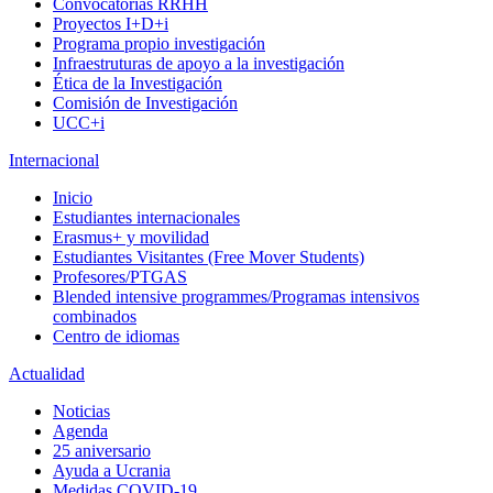
Convocatorias RRHH
Proyectos I+D+i
Programa propio investigación
Infraestruturas de apoyo a la investigación
Ética de la Investigación
Comisión de Investigación
UCC+i
Internacional
Inicio
Estudiantes internacionales
Erasmus+ y movilidad
Estudiantes Visitantes (Free Mover Students)
Profesores/PTGAS
Blended intensive programmes/Programas intensivos
combinados
Centro de idiomas
Actualidad
Noticias
Agenda
25 aniversario
Ayuda a Ucrania
Medidas COVID-19