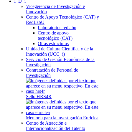
I+D+i
Vicegerencia de Investigación e
Innovación
Centro de Apoyo Tecnológico (CAT) y
RedLabU
Laboratorios redlabu
Centro de apoyo
tecnológico (CAT)
Otras estructuras
Unidad de Cultura Científica y de la
Innovación (UCC+i)
Servicio de Gestión Económica de la
Investigación
Contratación de Personal de
Investigación
Sello HRS4R
Mentoría para la investigación Euriclea
Centro de Atracción e
Internacionalización del Talento