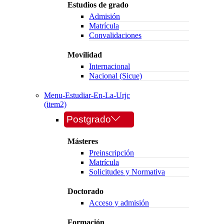
Estudios de grado
Admisión
Matrícula
Convalidaciones
Movilidad
Internacional
Nacional (Sicue)
Menu-Estudiar-En-La-Urjc
(item2)
Postgrado
Másteres
Preinscripción
Matrícula
Solicitudes y Normativa
Doctorado
Acceso y admisión
Formación