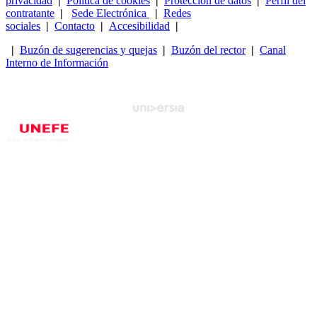
privacidad
|
Política de cookies
|
Protección de datos
|
Perfil del
contratante
|
Sede Electrónica
|
Redes
sociales
|
Contacto
|
Accesibilidad
|
|
Buzón de sugerencias y quejas
|
Buzón del rector
|
Canal
Interno de Información