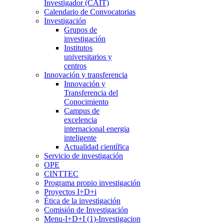
Investigador (CAIT)
Calendario de Convocatorias
Investigación
Grupos de
investigación
Institutos
universitarios y
centros
Innovación y transferencia
Innovación y
Transferencia del
Conocimiento
Campus de
excelencia
internacional energia
inteligente
Actualidad científica
Servicio de investigación
OPE
CINTTEC
Programa propio investigación
Proyectos I+D+i
Ética de la investigación
Comisión de Investigación
Menu-I+D+I (1)-Investigacion