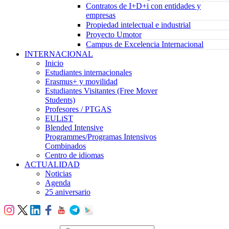
Contratos de I+D+i con entidades y
empresas
Propiedad intelectual e industrial
Proyecto Umotor
Campus de Excelencia Internacional
INTERNACIONAL
Inicio
Estudiantes internacionales
Erasmus+ y movilidad
Estudiantes Visitantes (Free Mover
Students)
Profesores / PTGAS
EULiST
Blended Intensive
Programmes/Programas Intensivos
Combinados
Centro de idiomas
ACTUALIDAD
Noticias
Agenda
25 aniversario