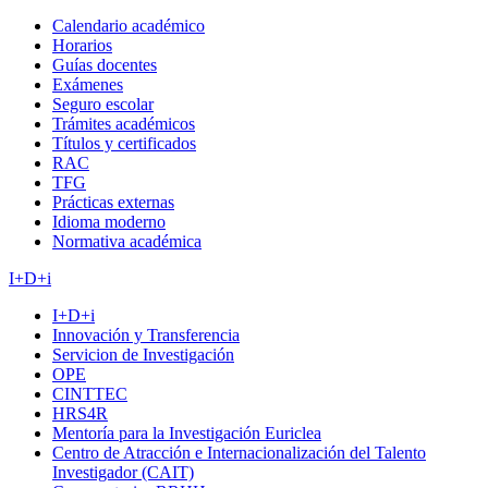
Calendario académico
Horarios
Guías docentes
Exámenes
Seguro escolar
Trámites académicos
Títulos y certificados
RAC
TFG
Prácticas externas
Idioma moderno
Normativa académica
I+D+i
I+D+i
Innovación y Transferencia
Servicion de Investigación
OPE
CINTTEC
HRS4R
Mentoría para la Investigación Euriclea
Centro de Atracción e Internacionalización del Talento
Investigador (CAIT)