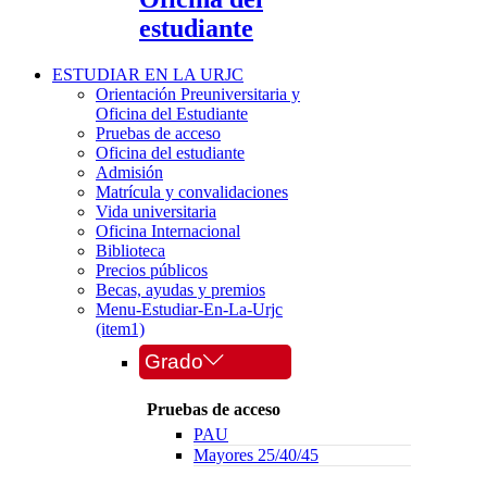
estudiante
ESTUDIAR EN LA URJC
Orientación Preuniversitaria y
Oficina del Estudiante
Pruebas de acceso
Oficina del estudiante
Admisión
Matrícula y convalidaciones
Vida universitaria
Oficina Internacional
Biblioteca
Precios públicos
Becas, ayudas y premios
Menu-Estudiar-En-La-Urjc
(item1)
Grado
Pruebas de acceso
PAU
Mayores 25/40/45