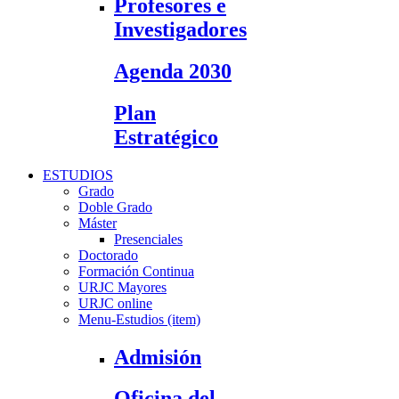
Profesores e
Investigadores
Agenda 2030
Plan
Estratégico
ESTUDIOS
Grado
Doble Grado
Máster
Presenciales
Doctorado
Formación Continua
URJC Mayores
URJC online
Menu-Estudios (item)
Admisión
Oficina del