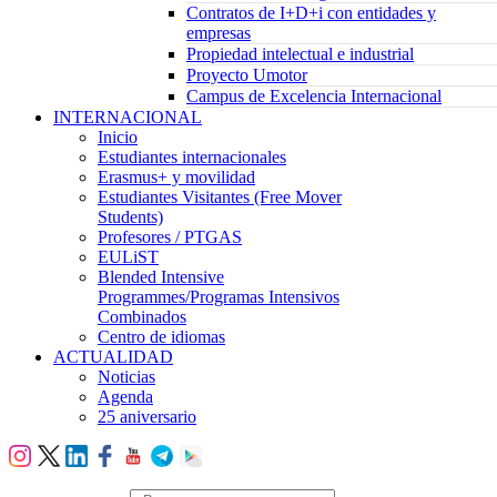
Contratos de I+D+i con entidades y
empresas
Propiedad intelectual e industrial
Proyecto Umotor
Campus de Excelencia Internacional
INTERNACIONAL
Inicio
Estudiantes internacionales
Erasmus+ y movilidad
Estudiantes Visitantes (Free Mover
Students)
Profesores / PTGAS
EULiST
Blended Intensive
Programmes/Programas Intensivos
Combinados
Centro de idiomas
ACTUALIDAD
Noticias
Agenda
25 aniversario