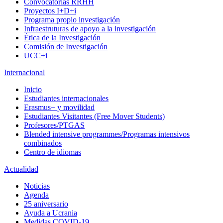
Convocatorias RRHH
Proyectos I+D+i
Programa propio investigación
Infraestruturas de apoyo a la investigación
Ética de la Investigación
Comisión de Investigación
UCC+i
Internacional
Inicio
Estudiantes internacionales
Erasmus+ y movilidad
Estudiantes Visitantes (Free Mover Students)
Profesores/PTGAS
Blended intensive programmes/Programas intensivos
combinados
Centro de idiomas
Actualidad
Noticias
Agenda
25 aniversario
Ayuda a Ucrania
Medidas COVID-19