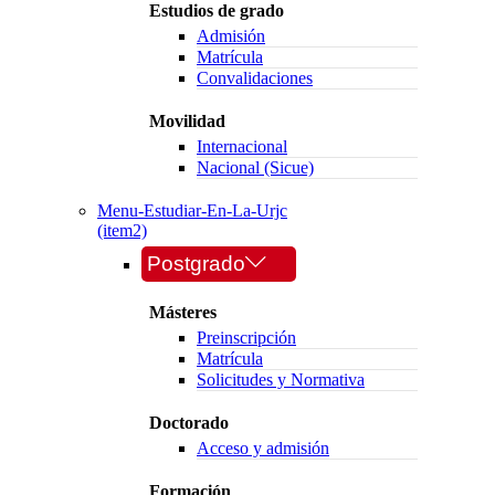
Estudios de grado
Admisión
Matrícula
Convalidaciones
Movilidad
Internacional
Nacional (Sicue)
Menu-Estudiar-En-La-Urjc
(item2)
Postgrado
Másteres
Preinscripción
Matrícula
Solicitudes y Normativa
Doctorado
Acceso y admisión
Formación