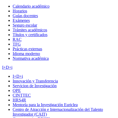
Calendario académico
Horarios
Guías docentes
Exámenes
Seguro escolar
Trámites académicos
Títulos y certificados
RAC
TFG
Prácticas externas
Idioma moderno
Normativa académica
I+D+i
I+D+i
Innovación y Transferencia
Servicion de Investigación
OPE
CINTTEC
HRS4R
Mentoría para la Investigación Euriclea
Centro de Atracción e Internacionalización del Talento
Investigador (CAIT)