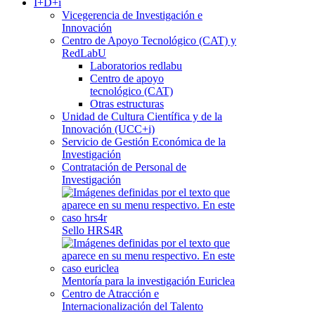
I+D+i
Vicegerencia de Investigación e
Innovación
Centro de Apoyo Tecnológico (CAT) y
RedLabU
Laboratorios redlabu
Centro de apoyo
tecnológico (CAT)
Otras estructuras
Unidad de Cultura Científica y de la
Innovación (UCC+i)
Servicio de Gestión Económica de la
Investigación
Contratación de Personal de
Investigación
Sello HRS4R
Mentoría para la investigación Euriclea
Centro de Atracción e
Internacionalización del Talento