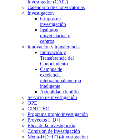
Investigador (CAIT)
Calendario de Convocatorias
Investigación
Grupos de
investigación
Institutos
universitarios y
centros
Innovación y transferencia
Innovación y
Transferencia del
Conocimiento
Campus de
excelencia
internacional energia
inteligente
Actualidad científica
Servicio de investigación
OPE
CINTTEC
Programa propio investigación
Proyectos I+D+i
Ética de la investigación
Comisión de Investigación
Menu-I+D+I (1)-Investigacion