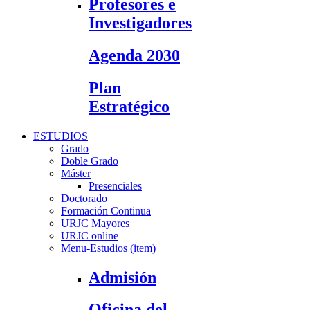
Profesores e
Investigadores
Agenda 2030
Plan
Estratégico
ESTUDIOS
Grado
Doble Grado
Máster
Presenciales
Doctorado
Formación Continua
URJC Mayores
URJC online
Menu-Estudios (item)
Admisión
Oficina del