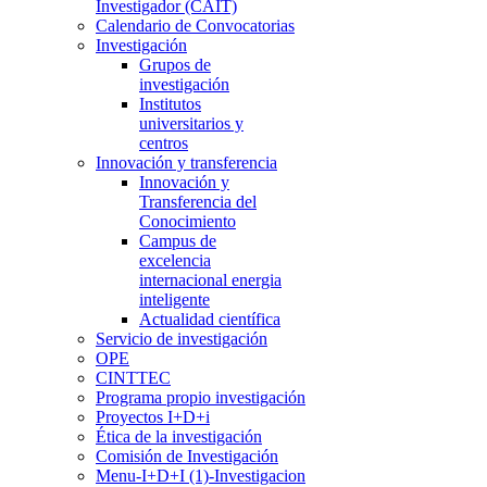
Investigador (CAIT)
Calendario de Convocatorias
Investigación
Grupos de
investigación
Institutos
universitarios y
centros
Innovación y transferencia
Innovación y
Transferencia del
Conocimiento
Campus de
excelencia
internacional energia
inteligente
Actualidad científica
Servicio de investigación
OPE
CINTTEC
Programa propio investigación
Proyectos I+D+i
Ética de la investigación
Comisión de Investigación
Menu-I+D+I (1)-Investigacion