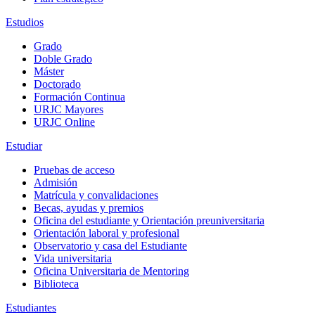
Estudios
Grado
Doble Grado
Máster
Doctorado
Formación Continua
URJC Mayores
URJC Online
Estudiar
Pruebas de acceso
Admisión
Matrícula y convalidaciones
Becas, ayudas y premios
Oficina del estudiante y Orientación preuniversitaria
Orientación laboral y profesional
Observatorio y casa del Estudiante
Vida universitaria
Oficina Universitaria de Mentoring
Biblioteca
Estudiantes