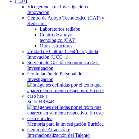
I+D+i
Vicegerencia de Investigación e
Innovación
Centro de Apoyo Tecnológico (CAT) y
RedLabU
Laboratorios redlabu
Centro de apoyo
tecnológico (CAT)
Otras estructuras
Unidad de Cultura Científica y de la
Innovación (UCC+i)
Servicio de Gestión Económica de la
Investigación
Contratación de Personal de
Investigación
Sello HRS4R
Mentoría para la investigación Euriclea
Centro de Atracción e
Internacionalización del Talento