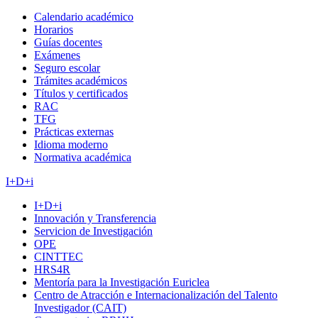
Calendario académico
Horarios
Guías docentes
Exámenes
Seguro escolar
Trámites académicos
Títulos y certificados
RAC
TFG
Prácticas externas
Idioma moderno
Normativa académica
I+D+i
I+D+i
Innovación y Transferencia
Servicion de Investigación
OPE
CINTTEC
HRS4R
Mentoría para la Investigación Euriclea
Centro de Atracción e Internacionalización del Talento
Investigador (CAIT)