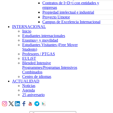
Contratos de I+D+i con entidades y
empresas
Propiedad intelectual e industrial
Proyecto Umotor
Campus de Excelencia Internacional
INTERNACIONAL
Inicio
Estudiantes internacionales
Erasmus+ y movilidad
Estudiantes Visitantes (Free Mover
Students)
Profesores / PTGAS
EULiST
Blended Intensive
Programmes/Programas Intensivos
Combinados
Centro de idiomas
ACTUALIDAD
Noticias
Agenda
25 aniversario