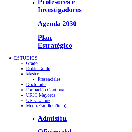
Profesores e
Investigadores
Agenda 2030
Plan
Estratégico
ESTUDIOS
Grado
Doble Grado
Máster
Presenciales
Doctorado
Formación Continua
URJC Mayores
URJC online
Menu-Estudios (item)
Admisión
Oficina del