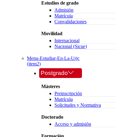
Estudios de grado
Admisión
Matrícula
Convalidaciones
Movilidad
Internacional
Nacional (Sicue)
Menu-Estudiar-En-La-Urjc
(item2)
Postgrado
Másteres
Preinscripción
Matrícula
Solicitudes y Normativa
Doctorado
Acceso y admisión
Formación