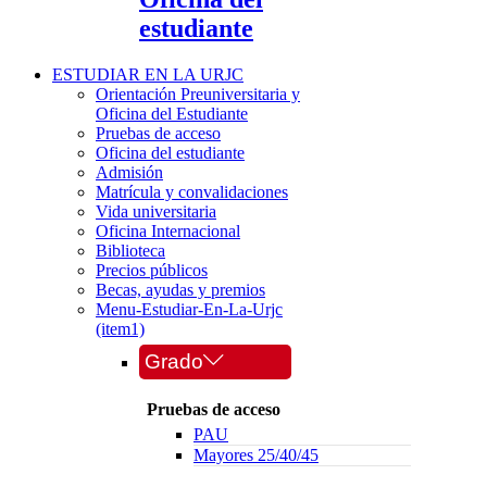
estudiante
ESTUDIAR EN LA URJC
Orientación Preuniversitaria y
Oficina del Estudiante
Pruebas de acceso
Oficina del estudiante
Admisión
Matrícula y convalidaciones
Vida universitaria
Oficina Internacional
Biblioteca
Precios públicos
Becas, ayudas y premios
Menu-Estudiar-En-La-Urjc
(item1)
Grado
Pruebas de acceso
PAU
Mayores 25/40/45