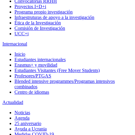
Convocatorias RRHH
Proyectos I+D+i
Programa propio investigación
Infraestruturas de apoyo a la investigación
Ética de la Investigación
Comisión de Investigación
UCC+i
Internacional
Inicio
Estudiantes internacionales
Erasmus+ y movilidad
Estudiantes Visitantes (Free Mover Students)
Profesores/PTGAS
Blended intensive programmes/Programas intensivos
combinados
Centro de idiomas
Actualidad
Noticias
Agenda
25 aniversario
Ayuda a Ucrania
Medidas COVID-19