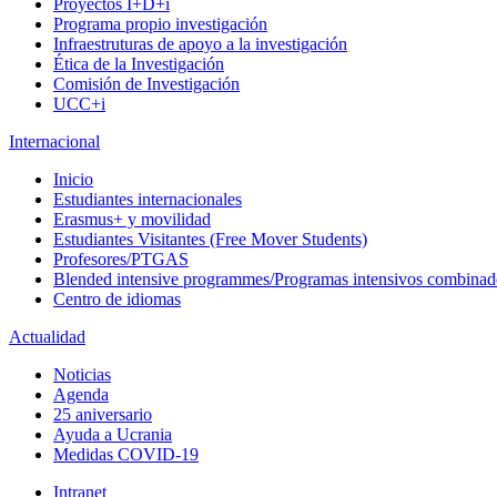
Proyectos I+D+i
Programa propio investigación
Infraestruturas de apoyo a la investigación
Ética de la Investigación
Comisión de Investigación
UCC+i
Internacional
Inicio
Estudiantes internacionales
Erasmus+ y movilidad
Estudiantes Visitantes (Free Mover Students)
Profesores/PTGAS
Blended intensive programmes/Programas intensivos combinad
Centro de idiomas
Actualidad
Noticias
Agenda
25 aniversario
Ayuda a Ucrania
Medidas COVID-19
Intranet