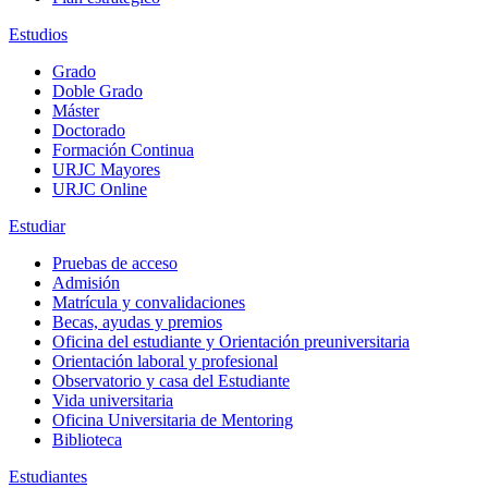
Estudios
Grado
Doble Grado
Máster
Doctorado
Formación Continua
URJC Mayores
URJC Online
Estudiar
Pruebas de acceso
Admisión
Matrícula y convalidaciones
Becas, ayudas y premios
Oficina del estudiante y Orientación preuniversitaria
Orientación laboral y profesional
Observatorio y casa del Estudiante
Vida universitaria
Oficina Universitaria de Mentoring
Biblioteca
Estudiantes