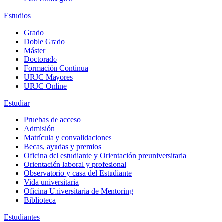
Estudios
Grado
Doble Grado
Máster
Doctorado
Formación Continua
URJC Mayores
URJC Online
Estudiar
Pruebas de acceso
Admisión
Matrícula y convalidaciones
Becas, ayudas y premios
Oficina del estudiante y Orientación preuniversitaria
Orientación laboral y profesional
Observatorio y casa del Estudiante
Vida universitaria
Oficina Universitaria de Mentoring
Biblioteca
Estudiantes