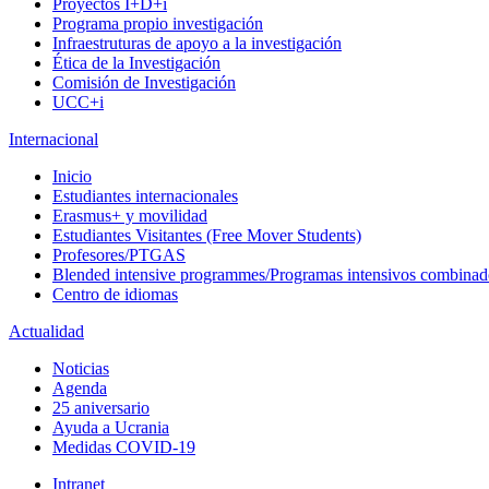
Proyectos I+D+i
Programa propio investigación
Infraestruturas de apoyo a la investigación
Ética de la Investigación
Comisión de Investigación
UCC+i
Internacional
Inicio
Estudiantes internacionales
Erasmus+ y movilidad
Estudiantes Visitantes (Free Mover Students)
Profesores/PTGAS
Blended intensive programmes/Programas intensivos combinad
Centro de idiomas
Actualidad
Noticias
Agenda
25 aniversario
Ayuda a Ucrania
Medidas COVID-19
Intranet