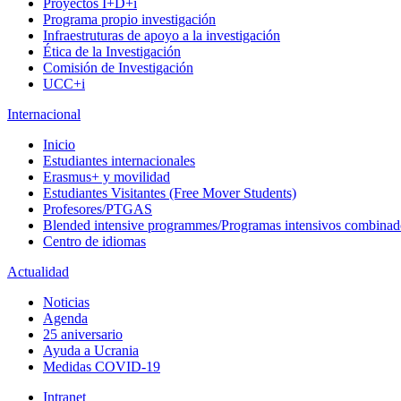
Proyectos I+D+i
Programa propio investigación
Infraestruturas de apoyo a la investigación
Ética de la Investigación
Comisión de Investigación
UCC+i
Internacional
Inicio
Estudiantes internacionales
Erasmus+ y movilidad
Estudiantes Visitantes (Free Mover Students)
Profesores/PTGAS
Blended intensive programmes/Programas intensivos combinad
Centro de idiomas
Actualidad
Noticias
Agenda
25 aniversario
Ayuda a Ucrania
Medidas COVID-19
Intranet