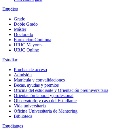
Estudios
Grado
Doble Grado
Máster
Doctorado
Formación Continua
URJC Mayores
URJC Online
Estudiar
Pruebas de acceso
Admisión
Matrícula y convalidaciones
Becas, ayudas y premios
Oficina del estudiante y Orientación preuniversitaria
Orientación laboral y profesional
Observatorio y casa del Estudiante
Vida universitaria
Oficina Universitaria de Mentoring
Biblioteca
Estudiantes