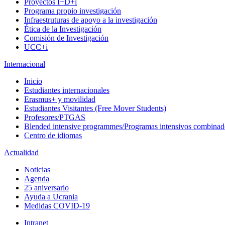
Proyectos I+D+i
Programa propio investigación
Infraestruturas de apoyo a la investigación
Ética de la Investigación
Comisión de Investigación
UCC+i
Internacional
Inicio
Estudiantes internacionales
Erasmus+ y movilidad
Estudiantes Visitantes (Free Mover Students)
Profesores/PTGAS
Blended intensive programmes/Programas intensivos combinad
Centro de idiomas
Actualidad
Noticias
Agenda
25 aniversario
Ayuda a Ucrania
Medidas COVID-19
Intranet