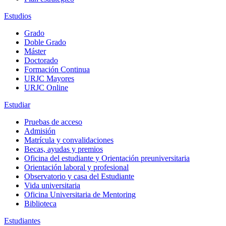
Estudios
Grado
Doble Grado
Máster
Doctorado
Formación Continua
URJC Mayores
URJC Online
Estudiar
Pruebas de acceso
Admisión
Matrícula y convalidaciones
Becas, ayudas y premios
Oficina del estudiante y Orientación preuniversitaria
Orientación laboral y profesional
Observatorio y casa del Estudiante
Vida universitaria
Oficina Universitaria de Mentoring
Biblioteca
Estudiantes