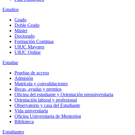
Estudios
Grado
Doble Grado
Máster
Doctorado
Formación Continua
URJC Mayores
URJC Online
Estudiar
Pruebas de acceso
Admisión
Matrícula y convalidaciones
Becas, ayudas y premios
Oficina del estudiante y Orientación preuniversitaria
Orientación laboral y profesional
Observatorio y casa del Estudiante
Vida universitaria
Oficina Universitaria de Mentoring
Biblioteca
Estudiantes