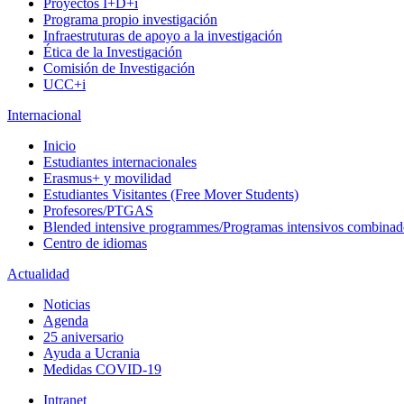
Proyectos I+D+i
Programa propio investigación
Infraestruturas de apoyo a la investigación
Ética de la Investigación
Comisión de Investigación
UCC+i
Internacional
Inicio
Estudiantes internacionales
Erasmus+ y movilidad
Estudiantes Visitantes (Free Mover Students)
Profesores/PTGAS
Blended intensive programmes/Programas intensivos combinad
Centro de idiomas
Actualidad
Noticias
Agenda
25 aniversario
Ayuda a Ucrania
Medidas COVID-19
Intranet