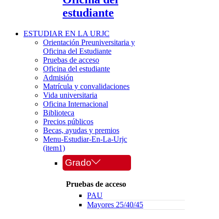
estudiante
ESTUDIAR EN LA URJC
Orientación Preuniversitaria y
Oficina del Estudiante
Pruebas de acceso
Oficina del estudiante
Admisión
Matrícula y convalidaciones
Vida universitaria
Oficina Internacional
Biblioteca
Precios públicos
Becas, ayudas y premios
Menu-Estudiar-En-La-Urjc
(item1)
Grado
Pruebas de acceso
PAU
Mayores 25/40/45