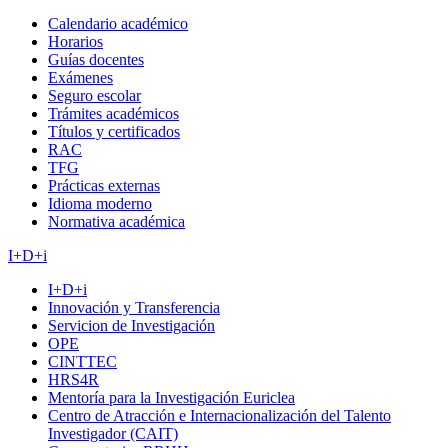
Calendario académico
Horarios
Guías docentes
Exámenes
Seguro escolar
Trámites académicos
Títulos y certificados
RAC
TFG
Prácticas externas
Idioma moderno
Normativa académica
I+D+i
I+D+i
Innovación y Transferencia
Servicion de Investigación
OPE
CINTTEC
HRS4R
Mentoría para la Investigación Euriclea
Centro de Atracción e Internacionalización del Talento
Investigador (CAIT)