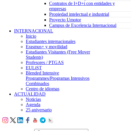
Contratos de I+D+i con entidades y
empresas
Propiedad intelectual e industrial
Proyecto Umotor
Campus de Excelencia Internacional
INTERNACIONAL
Inicio
Estudiantes internacionales
Erasmus+ y movilidad
Estudiantes Visitantes (Free Mover
Students)
Profesores / PTGAS
EULiST
Blended Intensive
Programmes/Programas Intensivos
Combinados
Centro de idiomas
ACTUALIDAD
Noticias
Agenda
25 aniversario