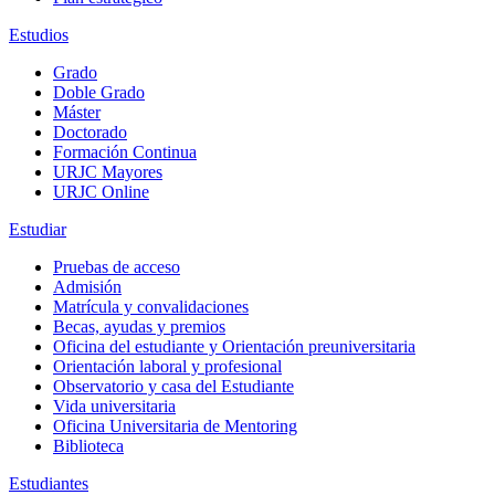
Estudios
Grado
Doble Grado
Máster
Doctorado
Formación Continua
URJC Mayores
URJC Online
Estudiar
Pruebas de acceso
Admisión
Matrícula y convalidaciones
Becas, ayudas y premios
Oficina del estudiante y Orientación preuniversitaria
Orientación laboral y profesional
Observatorio y casa del Estudiante
Vida universitaria
Oficina Universitaria de Mentoring
Biblioteca
Estudiantes