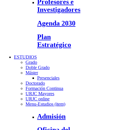
Profesores e
Investigadores
Agenda 2030
Plan
Estratégico
ESTUDIOS
Grado
Doble Grado
Máster
Presenciales
Doctorado
Formación Continua
URJC Mayores
URJC online
Menu-Estudios (item)
Admisión
Oficina del