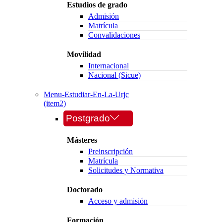
Estudios de grado
Admisión
Matrícula
Convalidaciones
Movilidad
Internacional
Nacional (Sicue)
Menu-Estudiar-En-La-Urjc
(item2)
Postgrado
Másteres
Preinscripción
Matrícula
Solicitudes y Normativa
Doctorado
Acceso y admisión
Formación