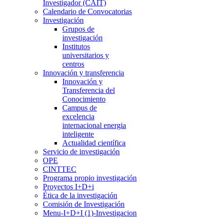
Investigador (CAIT)
Calendario de Convocatorias
Investigación
Grupos de
investigación
Institutos
universitarios y
centros
Innovación y transferencia
Innovación y
Transferencia del
Conocimiento
Campus de
excelencia
internacional energia
inteligente
Actualidad científica
Servicio de investigación
OPE
CINTTEC
Programa propio investigación
Proyectos I+D+i
Ética de la investigación
Comisión de Investigación
Menu-I+D+I (1)-Investigacion