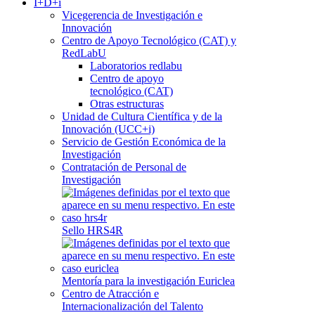
I+D+i
Vicegerencia de Investigación e
Innovación
Centro de Apoyo Tecnológico (CAT) y
RedLabU
Laboratorios redlabu
Centro de apoyo
tecnológico (CAT)
Otras estructuras
Unidad de Cultura Científica y de la
Innovación (UCC+i)
Servicio de Gestión Económica de la
Investigación
Contratación de Personal de
Investigación
Sello HRS4R
Mentoría para la investigación Euriclea
Centro de Atracción e
Internacionalización del Talento