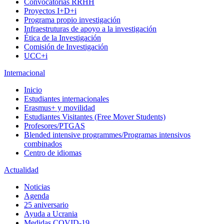
Convocatorias RRHH
Proyectos I+D+i
Programa propio investigación
Infraestruturas de apoyo a la investigación
Ética de la Investigación
Comisión de Investigación
UCC+i
Internacional
Inicio
Estudiantes internacionales
Erasmus+ y movilidad
Estudiantes Visitantes (Free Mover Students)
Profesores/PTGAS
Blended intensive programmes/Programas intensivos
combinados
Centro de idiomas
Actualidad
Noticias
Agenda
25 aniversario
Ayuda a Ucrania
Medidas COVID-19