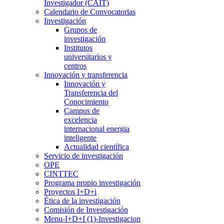
Investigador (CAIT)
Calendario de Convocatorias
Investigación
Grupos de
investigación
Institutos
universitarios y
centros
Innovación y transferencia
Innovación y
Transferencia del
Conocimiento
Campus de
excelencia
internacional energia
inteligente
Actualidad científica
Servicio de investigación
OPE
CINTTEC
Programa propio investigación
Proyectos I+D+i
Ética de la investigación
Comisión de Investigación
Menu-I+D+I (1)-Investigacion