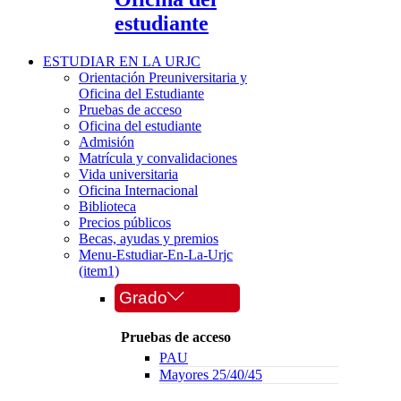
estudiante
ESTUDIAR EN LA URJC
Orientación Preuniversitaria y
Oficina del Estudiante
Pruebas de acceso
Oficina del estudiante
Admisión
Matrícula y convalidaciones
Vida universitaria
Oficina Internacional
Biblioteca
Precios públicos
Becas, ayudas y premios
Menu-Estudiar-En-La-Urjc
(item1)
Grado
Pruebas de acceso
PAU
Mayores 25/40/45