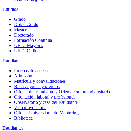
Estudios
Grado
Doble Grado
Máster
Doctorado
Formación Continua
URJC Mayores
URJC Online
Estudiar
Pruebas de acceso
Admisión
Matrícula y convalidaciones
Becas, ayudas y premios
Oficina del estudiante y Orientación preuniversitaria
Orientación laboral y profesional
Observatorio y casa del Estudiante
Vida universitaria
Oficina Universitaria de Mentoring
Biblioteca
Estudiantes