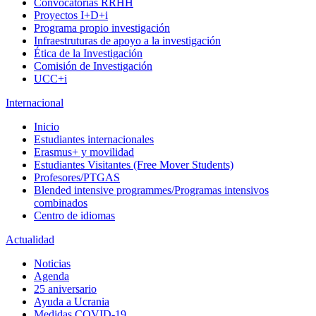
Convocatorias RRHH
Proyectos I+D+i
Programa propio investigación
Infraestruturas de apoyo a la investigación
Ética de la Investigación
Comisión de Investigación
UCC+i
Internacional
Inicio
Estudiantes internacionales
Erasmus+ y movilidad
Estudiantes Visitantes (Free Mover Students)
Profesores/PTGAS
Blended intensive programmes/Programas intensivos
combinados
Centro de idiomas
Actualidad
Noticias
Agenda
25 aniversario
Ayuda a Ucrania
Medidas COVID-19