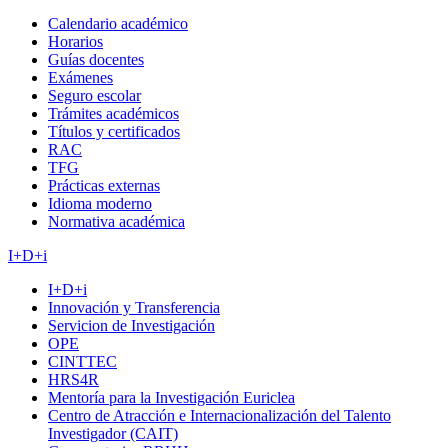
Calendario académico
Horarios
Guías docentes
Exámenes
Seguro escolar
Trámites académicos
Títulos y certificados
RAC
TFG
Prácticas externas
Idioma moderno
Normativa académica
I+D+i
I+D+i
Innovación y Transferencia
Servicion de Investigación
OPE
CINTTEC
HRS4R
Mentoría para la Investigación Euriclea
Centro de Atracción e Internacionalización del Talento
Investigador (CAIT)