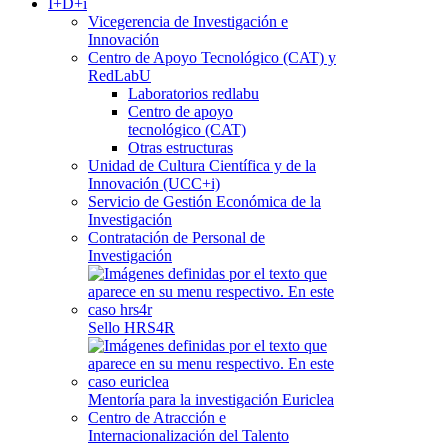
I+D+i
Vicegerencia de Investigación e
Innovación
Centro de Apoyo Tecnológico (CAT) y
RedLabU
Laboratorios redlabu
Centro de apoyo
tecnológico (CAT)
Otras estructuras
Unidad de Cultura Científica y de la
Innovación (UCC+i)
Servicio de Gestión Económica de la
Investigación
Contratación de Personal de
Investigación
Sello HRS4R
Mentoría para la investigación Euriclea
Centro de Atracción e
Internacionalización del Talento