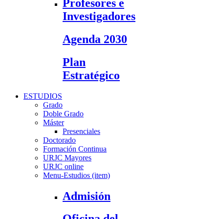
Profesores e
Investigadores
Agenda 2030
Plan
Estratégico
ESTUDIOS
Grado
Doble Grado
Máster
Presenciales
Doctorado
Formación Continua
URJC Mayores
URJC online
Menu-Estudios (item)
Admisión
Oficina del