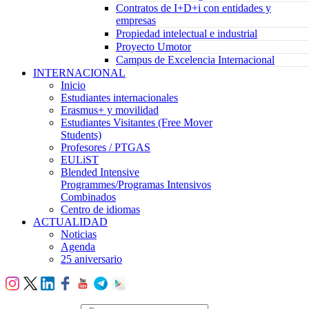
Contratos de I+D+i con entidades y
empresas
Propiedad intelectual e industrial
Proyecto Umotor
Campus de Excelencia Internacional
INTERNACIONAL
Inicio
Estudiantes internacionales
Erasmus+ y movilidad
Estudiantes Visitantes (Free Mover
Students)
Profesores / PTGAS
EULiST
Blended Intensive
Programmes/Programas Intensivos
Combinados
Centro de idiomas
ACTUALIDAD
Noticias
Agenda
25 aniversario