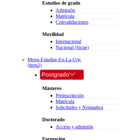
Estudios de grado
Admisión
Matrícula
Convalidaciones
Movilidad
Internacional
Nacional (Sicue)
Menu-Estudiar-En-La-Urjc
(item2)
Postgrado
Másteres
Preinscripción
Matrícula
Solicitudes y Normativa
Doctorado
Acceso y admisión
Formación