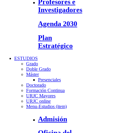
Profesores e
Investigadores
Agenda 2030
Plan
Estratégico
ESTUDIOS
Grado
Doble Grado
Máster
Presenciales
Doctorado
Formación Continua
URJC Mayores
URJC online
Menu-Estudios (item)
Admisión
Oficina del