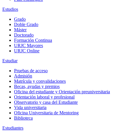
Estudios
Grado
Doble Grado
Máster
Doctorado
Formación Continua
URJC Mayores
URJC Online
Estudiar
Pruebas de acceso
Admisión
Matrícula y convalidaciones
Becas, ayudas y premios
Oficina del estudiante y Orientación preuniversitaria
Orientación laboral y profesional
Observatorio y casa del Estudiante
Vida universitaria
Oficina Universitaria de Mentoring
Biblioteca
Estudiantes