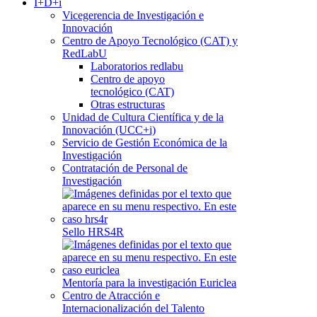
I+D+i
Vicegerencia de Investigación e
Innovación
Centro de Apoyo Tecnológico (CAT) y
RedLabU
Laboratorios redlabu
Centro de apoyo
tecnológico (CAT)
Otras estructuras
Unidad de Cultura Científica y de la
Innovación (UCC+i)
Servicio de Gestión Económica de la
Investigación
Contratación de Personal de
Investigación
Sello HRS4R
Mentoría para la investigación Euriclea
Centro de Atracción e
Internacionalización del Talento