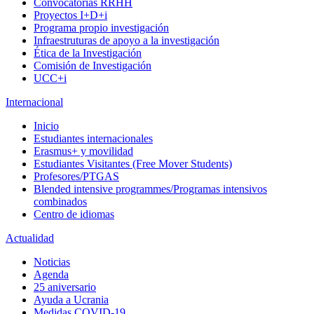
Convocatorias RRHH
Proyectos I+D+i
Programa propio investigación
Infraestruturas de apoyo a la investigación
Ética de la Investigación
Comisión de Investigación
UCC+i
Internacional
Inicio
Estudiantes internacionales
Erasmus+ y movilidad
Estudiantes Visitantes (Free Mover Students)
Profesores/PTGAS
Blended intensive programmes/Programas intensivos
combinados
Centro de idiomas
Actualidad
Noticias
Agenda
25 aniversario
Ayuda a Ucrania
Medidas COVID-19