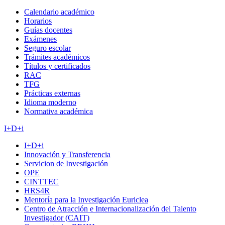
Calendario académico
Horarios
Guías docentes
Exámenes
Seguro escolar
Trámites académicos
Títulos y certificados
RAC
TFG
Prácticas externas
Idioma moderno
Normativa académica
I+D+i
I+D+i
Innovación y Transferencia
Servicion de Investigación
OPE
CINTTEC
HRS4R
Mentoría para la Investigación Euriclea
Centro de Atracción e Internacionalización del Talento
Investigador (CAIT)