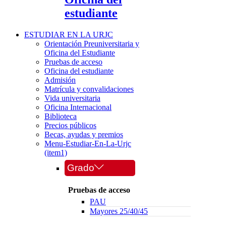
estudiante
ESTUDIAR EN LA URJC
Orientación Preuniversitaria y
Oficina del Estudiante
Pruebas de acceso
Oficina del estudiante
Admisión
Matrícula y convalidaciones
Vida universitaria
Oficina Internacional
Biblioteca
Precios públicos
Becas, ayudas y premios
Menu-Estudiar-En-La-Urjc
(item1)
Grado
Pruebas de acceso
PAU
Mayores 25/40/45