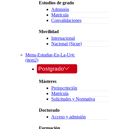
Estudios de grado
Admisión
Matrícula
Convalidaciones
Movilidad
Internacional
Nacional (Sicue)
Menu-Estudiar-En-La-Urjc
(item2)
Postgrado
Másteres
Preinscripción
Matrícula
Solicitudes y Normativa
Doctorado
Acceso y admisión
Formación