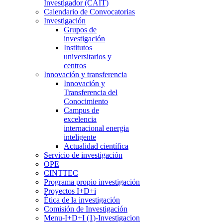
Investigador (CAIT)
Calendario de Convocatorias
Investigación
Grupos de
investigación
Institutos
universitarios y
centros
Innovación y transferencia
Innovación y
Transferencia del
Conocimiento
Campus de
excelencia
internacional energia
inteligente
Actualidad científica
Servicio de investigación
OPE
CINTTEC
Programa propio investigación
Proyectos I+D+i
Ética de la investigación
Comisión de Investigación
Menu-I+D+I (1)-Investigacion