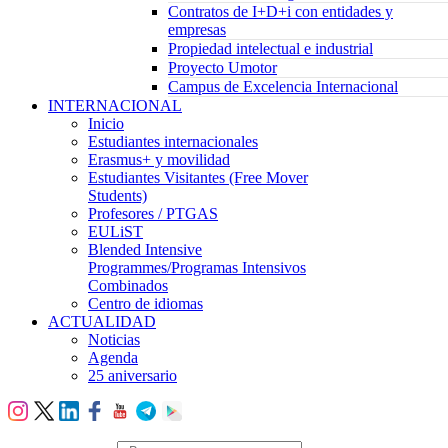
Contratos de I+D+i con entidades y
empresas
Propiedad intelectual e industrial
Proyecto Umotor
Campus de Excelencia Internacional
INTERNACIONAL
Inicio
Estudiantes internacionales
Erasmus+ y movilidad
Estudiantes Visitantes (Free Mover
Students)
Profesores / PTGAS
EULiST
Blended Intensive
Programmes/Programas Intensivos
Combinados
Centro de idiomas
ACTUALIDAD
Noticias
Agenda
25 aniversario