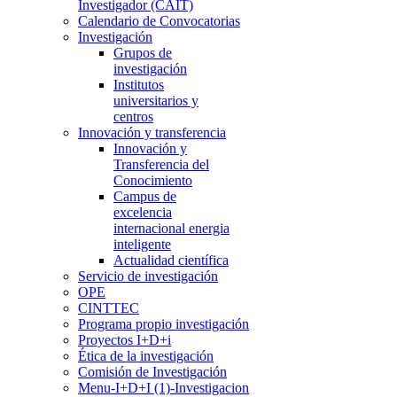
Investigador (CAIT)
Calendario de Convocatorias
Investigación
Grupos de
investigación
Institutos
universitarios y
centros
Innovación y transferencia
Innovación y
Transferencia del
Conocimiento
Campus de
excelencia
internacional energia
inteligente
Actualidad científica
Servicio de investigación
OPE
CINTTEC
Programa propio investigación
Proyectos I+D+i
Ética de la investigación
Comisión de Investigación
Menu-I+D+I (1)-Investigacion