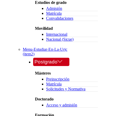
Estudios de grado
Admisión
Matrícula
Convalidaciones
Movilidad
Internacional
Nacional (Sicue)
Menu-Estudiar-En-La-Urjc
(item2)
Postgrado
Másteres
Preinscripción
Matrícula
Solicitudes y Normativa
Doctorado
Acceso y admisión
Formación