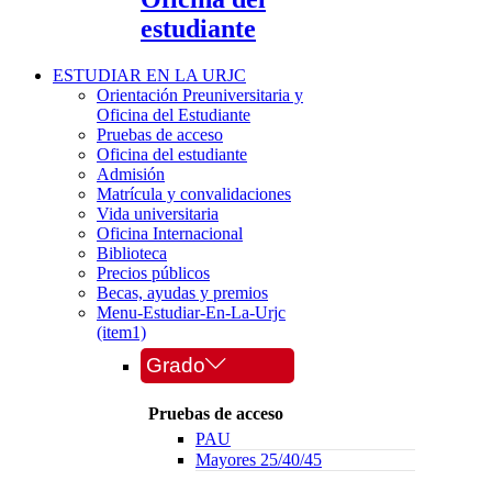
estudiante
ESTUDIAR EN LA URJC
Orientación Preuniversitaria y
Oficina del Estudiante
Pruebas de acceso
Oficina del estudiante
Admisión
Matrícula y convalidaciones
Vida universitaria
Oficina Internacional
Biblioteca
Precios públicos
Becas, ayudas y premios
Menu-Estudiar-En-La-Urjc
(item1)
Grado
Pruebas de acceso
PAU
Mayores 25/40/45