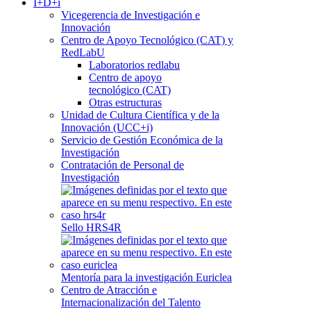
I+D+i
Vicegerencia de Investigación e
Innovación
Centro de Apoyo Tecnológico (CAT) y
RedLabU
Laboratorios redlabu
Centro de apoyo
tecnológico (CAT)
Otras estructuras
Unidad de Cultura Científica y de la
Innovación (UCC+i)
Servicio de Gestión Económica de la
Investigación
Contratación de Personal de
Investigación
Sello HRS4R
Mentoría para la investigación Euriclea
Centro de Atracción e
Internacionalización del Talento