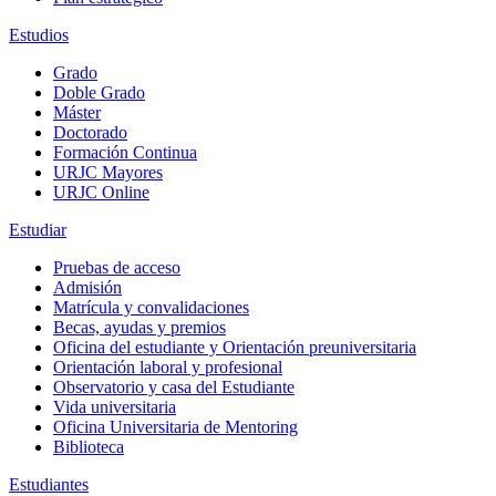
Estudios
Grado
Doble Grado
Máster
Doctorado
Formación Continua
URJC Mayores
URJC Online
Estudiar
Pruebas de acceso
Admisión
Matrícula y convalidaciones
Becas, ayudas y premios
Oficina del estudiante y Orientación preuniversitaria
Orientación laboral y profesional
Observatorio y casa del Estudiante
Vida universitaria
Oficina Universitaria de Mentoring
Biblioteca
Estudiantes