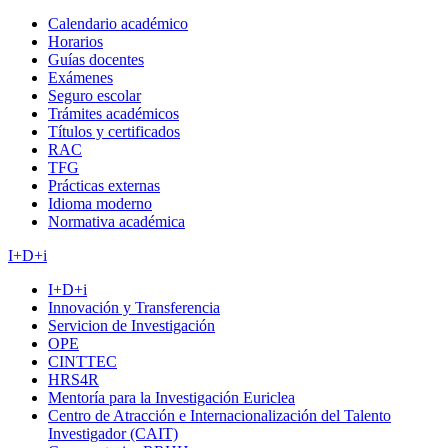
Calendario académico
Horarios
Guías docentes
Exámenes
Seguro escolar
Trámites académicos
Títulos y certificados
RAC
TFG
Prácticas externas
Idioma moderno
Normativa académica
I+D+i
I+D+i
Innovación y Transferencia
Servicion de Investigación
OPE
CINTTEC
HRS4R
Mentoría para la Investigación Euriclea
Centro de Atracción e Internacionalización del Talento
Investigador (CAIT)