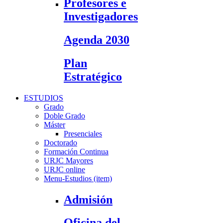
Profesores e
Investigadores
Agenda 2030
Plan
Estratégico
ESTUDIOS
Grado
Doble Grado
Máster
Presenciales
Doctorado
Formación Continua
URJC Mayores
URJC online
Menu-Estudios (item)
Admisión
Oficina del