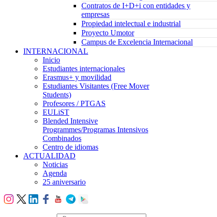
Contratos de I+D+i con entidades y
empresas
Propiedad intelectual e industrial
Proyecto Umotor
Campus de Excelencia Internacional
INTERNACIONAL
Inicio
Estudiantes internacionales
Erasmus+ y movilidad
Estudiantes Visitantes (Free Mover
Students)
Profesores / PTGAS
EULiST
Blended Intensive
Programmes/Programas Intensivos
Combinados
Centro de idiomas
ACTUALIDAD
Noticias
Agenda
25 aniversario