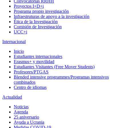
Convocatorias RRHH
Proyectos I+D+i
Programa propio investigación
Infraestruturas de apoyo a la investigación
Ética de la Investigación
Comisión de Investigación
UCC+i
Internacional
Inicio
Estudiantes internacionales
Erasmus+ y movilidad
Estudiantes Visitantes (Free Mover Students)
Profesores/PTGAS
Blended intensive programmes/Programas intensivos
combinados
Centro de idiomas
Actualidad
Noticias
Agenda
25 aniversario
Ayuda a Ucrania
Medidas COVID-19