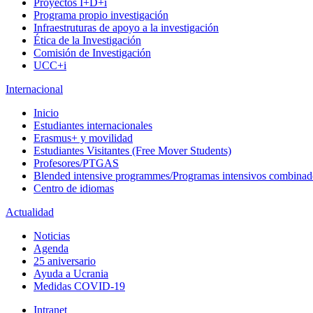
Proyectos I+D+i
Programa propio investigación
Infraestruturas de apoyo a la investigación
Ética de la Investigación
Comisión de Investigación
UCC+i
Internacional
Inicio
Estudiantes internacionales
Erasmus+ y movilidad
Estudiantes Visitantes (Free Mover Students)
Profesores/PTGAS
Blended intensive programmes/Programas intensivos combinad
Centro de idiomas
Actualidad
Noticias
Agenda
25 aniversario
Ayuda a Ucrania
Medidas COVID-19
Intranet