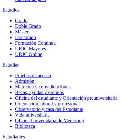
Estudios
Grado
Doble Grado
Máster
Doctorado
Formación Continua
URJC Mayores
URJC Online
Estudiar
Pruebas de acceso
Admisión
Matrícula y convalidaciones
Becas, ayudas y premios
Oficina del estudiante y Orientación preuniversitaria
Orientación laboral y profesional
Observatorio y casa del Estudiante
Vida universitaria
Oficina Universitaria de Mentoring
Biblioteca
Estudiantes