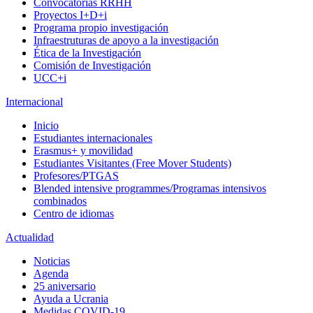
Convocatorias RRHH
Proyectos I+D+i
Programa propio investigación
Infraestruturas de apoyo a la investigación
Ética de la Investigación
Comisión de Investigación
UCC+i
Internacional
Inicio
Estudiantes internacionales
Erasmus+ y movilidad
Estudiantes Visitantes (Free Mover Students)
Profesores/PTGAS
Blended intensive programmes/Programas intensivos
combinados
Centro de idiomas
Actualidad
Noticias
Agenda
25 aniversario
Ayuda a Ucrania
Medidas COVID-19