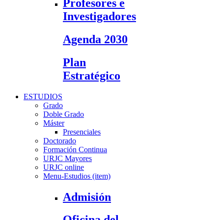
Profesores e
Investigadores
Agenda 2030
Plan
Estratégico
ESTUDIOS
Grado
Doble Grado
Máster
Presenciales
Doctorado
Formación Continua
URJC Mayores
URJC online
Menu-Estudios (item)
Admisión
Oficina del