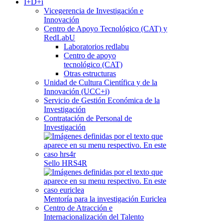
I+D+i
Vicegerencia de Investigación e
Innovación
Centro de Apoyo Tecnológico (CAT) y
RedLabU
Laboratorios redlabu
Centro de apoyo
tecnológico (CAT)
Otras estructuras
Unidad de Cultura Científica y de la
Innovación (UCC+i)
Servicio de Gestión Económica de la
Investigación
Contratación de Personal de
Investigación
Sello HRS4R
Mentoría para la investigación Euriclea
Centro de Atracción e
Internacionalización del Talento