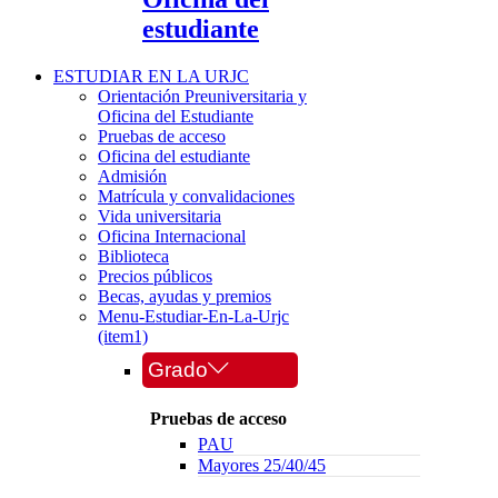
estudiante
ESTUDIAR EN LA URJC
Orientación Preuniversitaria y
Oficina del Estudiante
Pruebas de acceso
Oficina del estudiante
Admisión
Matrícula y convalidaciones
Vida universitaria
Oficina Internacional
Biblioteca
Precios públicos
Becas, ayudas y premios
Menu-Estudiar-En-La-Urjc
(item1)
Grado
Pruebas de acceso
PAU
Mayores 25/40/45