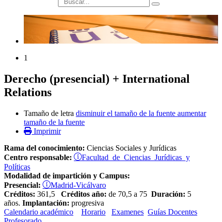
búsqueda
1
Derecho (presencial) + International
Relations
Tamaño de letra
disminuir el tamaño de la fuente
aumentar
tamaño de la fuente
Imprimir
Rama del conocimiento:
Ciencias Sociales y Jurídicas
Facultad de Ciencias Jurídicas y
Centro responsable:
Políticas
Modalidad de impartición y Campus:
Madrid-Vicálvaro
Presencial:
Créditos:
361,5
Créditos año:
de 70,5 a 75
Duración:
5
años.
Implantación:
progresiva
Calendario académico
Horario
Examenes
Guías Docentes
Profesorado