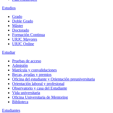
Estudios
Grado
Doble Grado
Máster
Doctorado
Formación Continua
URJC Mayores
URJC Online
Estudiar
Pruebas de acceso
Admisión
Matrícula y convalidaciones
Becas, ayudas y premios
Oficina del estudiante y Orientación preuniversitaria
Orientación laboral y profesional
Observatorio y casa del Estudiante
Vida universitaria
Oficina Universitaria de Mentoring
Biblioteca
Estudiantes