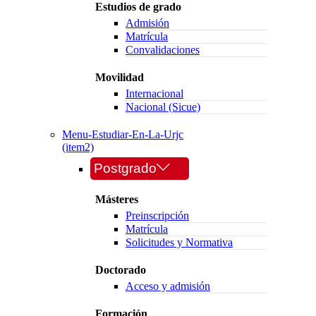
Estudios de grado
Admisión
Matrícula
Convalidaciones
Movilidad
Internacional
Nacional (Sicue)
Menu-Estudiar-En-La-Urjc
(item2)
Postgrado
Másteres
Preinscripción
Matrícula
Solicitudes y Normativa
Doctorado
Acceso y admisión
Formación