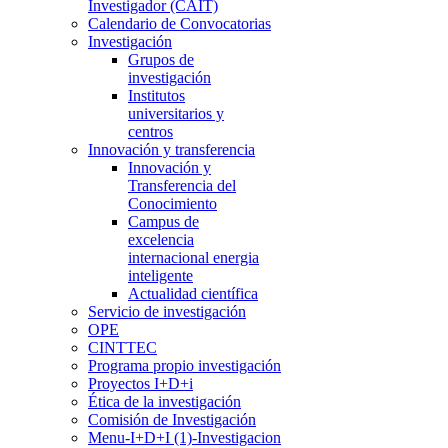
Investigador (CAIT)
Calendario de Convocatorias
Investigación
Grupos de
investigación
Institutos
universitarios y
centros
Innovación y transferencia
Innovación y
Transferencia del
Conocimiento
Campus de
excelencia
internacional energia
inteligente
Actualidad científica
Servicio de investigación
OPE
CINTTEC
Programa propio investigación
Proyectos I+D+i
Ética de la investigación
Comisión de Investigación
Menu-I+D+I (1)-Investigacion