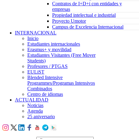
Contratos de I+D+i con entidades y
empresas
Propiedad intelectual e industrial
Proyecto Umotor
Campus de Excelencia Internacional
INTERNACIONAL
Inicio
Estudiantes internacionales
Erasmus+ y movilidad
Estudiantes Visitantes (Free Mover
Students)
Profesores / PTGAS
EULiST
Blended Intensive
Programmes/Programas Intensivos
Combinados
Centro de idiomas
ACTUALIDAD
Noticias
Agenda
25 aniversario