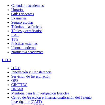
Calendario académico
Horarios
Guías docentes
Exámenes
Seguro escolar
Trámites académicos
Títulos y certificados
RAC
TFG
Prácticas externas
Idioma moderno
Normativa académica
I+D+i
I+D+i
Innovación y Transferencia
Servicion de Investigación
OPE
CINTTEC
HRS4R
Mentoría para la Investigación Euriclea
Centro de Atracción e Internacionalización del Talento
Investigador (CAIT)