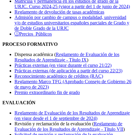
Matrícula y permanencia en los estudios de grado de la
URJC. Curso 2024-25 (vigor a partir del 1 de junio de 2024)
Reglamento de devolución de tasas académicas
Admisión por cambio de campus o modalidad, universidad
y/o de estudios universitarios españoles parciales de Grado y
de Doble Grado de la URJC
Precios Públicos
PROCESO FORMATIVO
Dispensa académica (
Reglamento de Evaluación de los
Resultados de Aprendizaje - Título IX
)
Prácticas externas (en vigor durante el curso 21/22)
Prácticas externas (de aplicación a partir del curso 22/23)
Reconocimiento académico de créditos (RAC)
Reglamento Marco TFG (Aprobado Consejo de Gobierno 26
de mayo de 2023)
Premio extraordinario fin de grado
EVALUACIÓN
Reglamento de Evaluación de los Resultados de Aprendizaje
(en vigor desde el 1 de septiembre de 2024)
Revisión y reclamación de la evaluación (
Reglamento de
Evaluación de los Resultados de Aprendizaje - Título VII
)
Solicitud de revisión y reclamación de la evaluación