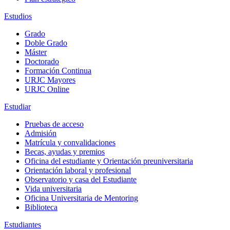
Estudios
Grado
Doble Grado
Máster
Doctorado
Formación Continua
URJC Mayores
URJC Online
Estudiar
Pruebas de acceso
Admisión
Matrícula y convalidaciones
Becas, ayudas y premios
Oficina del estudiante y Orientación preuniversitaria
Orientación laboral y profesional
Observatorio y casa del Estudiante
Vida universitaria
Oficina Universitaria de Mentoring
Biblioteca
Estudiantes