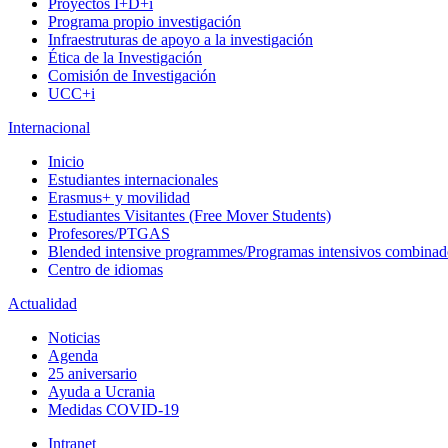
Proyectos I+D+i
Programa propio investigación
Infraestruturas de apoyo a la investigación
Ética de la Investigación
Comisión de Investigación
UCC+i
Internacional
Inicio
Estudiantes internacionales
Erasmus+ y movilidad
Estudiantes Visitantes (Free Mover Students)
Profesores/PTGAS
Blended intensive programmes/Programas intensivos combinad
Centro de idiomas
Actualidad
Noticias
Agenda
25 aniversario
Ayuda a Ucrania
Medidas COVID-19
Intranet