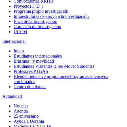
Convocatorias RRHH
Proyectos I+D+i
Programa propio investigación
Infraestruturas de apoyo a la investigación
Ética de la Investigación
Comisión de Investigación
UCC+i
Internacional
Inicio
Estudiantes internacionales
Erasmus+ y movilidad
Estudiantes Visitantes (Free Mover Students)
Profesores/PTGAS
Blended intensive programmes/Programas intensivos
combinados
Centro de idiomas
Actualidad
Noticias
Agenda
25 aniversario
Ayuda a Ucrania
Medidas COVID-19