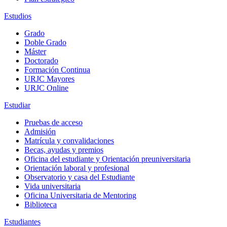
Estudios
Grado
Doble Grado
Máster
Doctorado
Formación Continua
URJC Mayores
URJC Online
Estudiar
Pruebas de acceso
Admisión
Matrícula y convalidaciones
Becas, ayudas y premios
Oficina del estudiante y Orientación preuniversitaria
Orientación laboral y profesional
Observatorio y casa del Estudiante
Vida universitaria
Oficina Universitaria de Mentoring
Biblioteca
Estudiantes