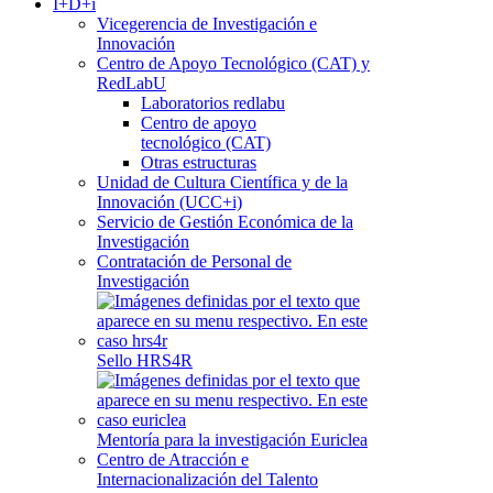
I+D+i
Vicegerencia de Investigación e
Innovación
Centro de Apoyo Tecnológico (CAT) y
RedLabU
Laboratorios redlabu
Centro de apoyo
tecnológico (CAT)
Otras estructuras
Unidad de Cultura Científica y de la
Innovación (UCC+i)
Servicio de Gestión Económica de la
Investigación
Contratación de Personal de
Investigación
Sello HRS4R
Mentoría para la investigación Euriclea
Centro de Atracción e
Internacionalización del Talento