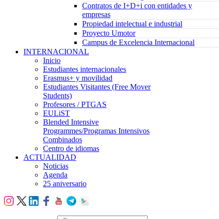
Contratos de I+D+i con entidades y
empresas
Propiedad intelectual e industrial
Proyecto Umotor
Campus de Excelencia Internacional
INTERNACIONAL
Inicio
Estudiantes internacionales
Erasmus+ y movilidad
Estudiantes Visitantes (Free Mover
Students)
Profesores / PTGAS
EULiST
Blended Intensive
Programmes/Programas Intensivos
Combinados
Centro de idiomas
ACTUALIDAD
Noticias
Agenda
25 aniversario