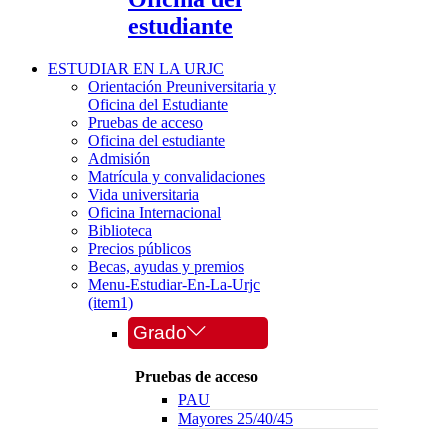
estudiante
ESTUDIAR EN LA URJC
Orientación Preuniversitaria y
Oficina del Estudiante
Pruebas de acceso
Oficina del estudiante
Admisión
Matrícula y convalidaciones
Vida universitaria
Oficina Internacional
Biblioteca
Precios públicos
Becas, ayudas y premios
Menu-Estudiar-En-La-Urjc
(item1)
Grado
Pruebas de acceso
PAU
Mayores 25/40/45