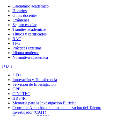
Calendario académico
Horarios
Guías docentes
Exámenes
Seguro escolar
Trámites académicos
Títulos y certificados
RAC
TFG
Prácticas externas
Idioma moderno
Normativa académica
I+D+i
I+D+i
Innovación y Transferencia
Servicion de Investigación
OPE
CINTTEC
HRS4R
Mentoría para la Investigación Euriclea
Centro de Atracción e Internacionalización del Talento
Investigador (CAIT)