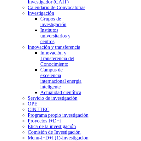
Investigador (CAIT)
Calendario de Convocatorias
Investigación
Grupos de
investigación
Institutos
universitarios y
centros
Innovación y transferencia
Innovación y
Transferencia del
Conocimiento
Campus de
excelencia
internacional energia
inteligente
Actualidad científica
Servicio de investigación
OPE
CINTTEC
Programa propio investigación
Proyectos I+D+i
Ética de la investigación
Comisión de Investigación
Menu-I+D+I (1)-Investigacion