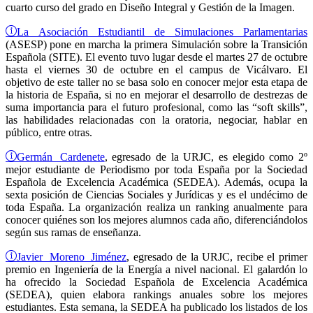
cuarto curso del grado en Diseño Integral y Gestión de la Imagen.
La Asociación Estudiantil de Simulaciones Parlamentarias
(ASESP) pone en marcha la primera Simulación sobre la Transición
Española (SITE). El evento tuvo lugar desde el martes 27 de octubre
hasta el viernes 30 de octubre en el campus de Vicálvaro. El
objetivo de este taller no se basa solo en conocer mejor esta etapa de
la historia de España, si no en mejorar el desarrollo de destrezas de
suma importancia para el futuro profesional, como las “soft skills”,
las habilidades relacionadas con la oratoria, negociar, hablar en
público, entre otras.
Germán Cardenete
, egresado de la URJC, es elegido como 2º
mejor estudiante de Periodismo por toda España por la Sociedad
Española de Excelencia Académica (SEDEA). Además, ocupa la
sexta posición de Ciencias Sociales y Jurídicas y es el undécimo de
toda España. La organización realiza un ranking anualmente para
conocer quiénes son los mejores alumnos cada año, diferenciándolos
según sus ramas de enseñanza.
Javier Moreno Jiménez
, egresado de la URJC, recibe el primer
premio en Ingeniería de la Energía a nivel nacional. El galardón lo
ha ofrecido la Sociedad Española de Excelencia Académica
(SEDEA), quien elabora rankings anuales sobre los mejores
estudiantes. Esta semana, la SEDEA ha publicado los listados de los