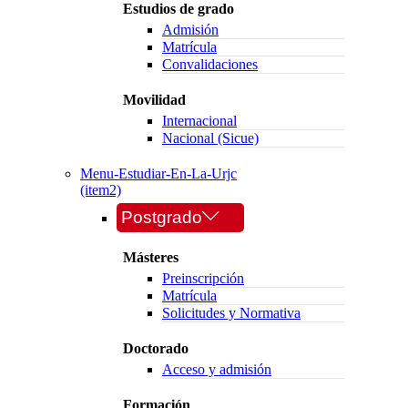
Estudios de grado
Admisión
Matrícula
Convalidaciones
Movilidad
Internacional
Nacional (Sicue)
Menu-Estudiar-En-La-Urjc
(item2)
Postgrado
Másteres
Preinscripción
Matrícula
Solicitudes y Normativa
Doctorado
Acceso y admisión
Formación