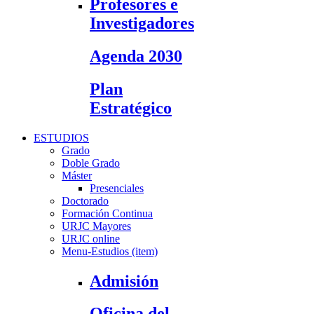
Profesores e
Investigadores
Agenda 2030
Plan
Estratégico
ESTUDIOS
Grado
Doble Grado
Máster
Presenciales
Doctorado
Formación Continua
URJC Mayores
URJC online
Menu-Estudios (item)
Admisión
Oficina del