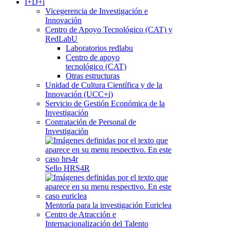
I+D+i
Vicegerencia de Investigación e
Innovación
Centro de Apoyo Tecnológico (CAT) y
RedLabU
Laboratorios redlabu
Centro de apoyo
tecnológico (CAT)
Otras estructuras
Unidad de Cultura Científica y de la
Innovación (UCC+i)
Servicio de Gestión Económica de la
Investigación
Contratación de Personal de
Investigación
Sello HRS4R
Mentoría para la investigación Euriclea
Centro de Atracción e
Internacionalización del Talento