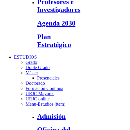
Profesores e
Investigadores
Agenda 2030
Plan
Estratégico
ESTUDIOS
Grado
Doble Grado
Máster
Presenciales
Doctorado
Formación Continua
URJC Mayores
URJC online
Menu-Estudios (item)
Admisión
Oficina del