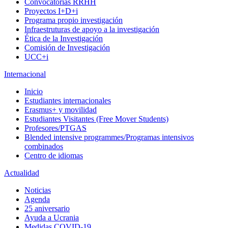
Convocatorias RRHH
Proyectos I+D+i
Programa propio investigación
Infraestruturas de apoyo a la investigación
Ética de la Investigación
Comisión de Investigación
UCC+i
Internacional
Inicio
Estudiantes internacionales
Erasmus+ y movilidad
Estudiantes Visitantes (Free Mover Students)
Profesores/PTGAS
Blended intensive programmes/Programas intensivos
combinados
Centro de idiomas
Actualidad
Noticias
Agenda
25 aniversario
Ayuda a Ucrania
Medidas COVID-19