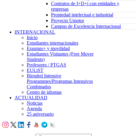
Contratos de I+D+i con entidades y
empresas
Propiedad intelectual e industrial
Proyecto Umotor
Campus de Excelencia Internacional
INTERNACIONAL
Inicio
Estudiantes internacionales
Erasmus+ y movilidad
Estudiantes Visitantes (Free Mover
Students)
Profesores / PTGAS
EULiST
Blended Intensive
Programmes/Programas Intensivos
Combinados
Centro de idiomas
ACTUALIDAD
Noticias
Agenda
25 aniversario