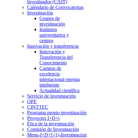
Investigador (CAIT)
Calendario de Convocatorias
Investigación
Grupos de
investigación
Institutos
universitarios y
centros
Innovación y transferencia
Innovación y
Transferencia del
Conocimiento
Campus de
excelencia
internacional energia
inteligente
Actualidad científica
Servicio de investigación
OPE
CINTTEC
Programa propio investigación
Proyectos I+D+i
Ética de la investigación
Comisión de Investigación
Menu-I+D+I (1)-Investigacion