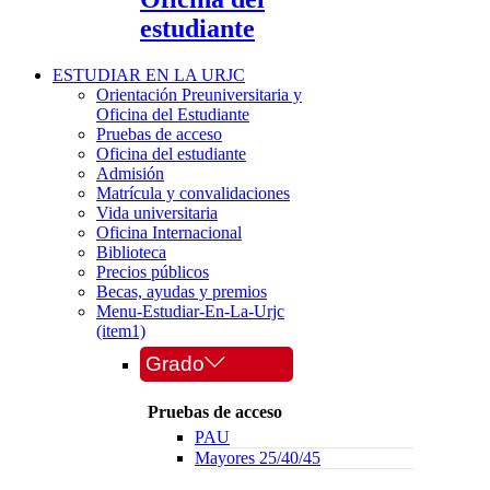
estudiante
ESTUDIAR EN LA URJC
Orientación Preuniversitaria y
Oficina del Estudiante
Pruebas de acceso
Oficina del estudiante
Admisión
Matrícula y convalidaciones
Vida universitaria
Oficina Internacional
Biblioteca
Precios públicos
Becas, ayudas y premios
Menu-Estudiar-En-La-Urjc
(item1)
Grado
Pruebas de acceso
PAU
Mayores 25/40/45