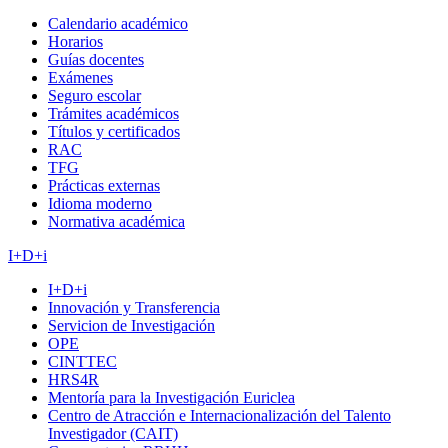
Calendario académico
Horarios
Guías docentes
Exámenes
Seguro escolar
Trámites académicos
Títulos y certificados
RAC
TFG
Prácticas externas
Idioma moderno
Normativa académica
I+D+i
I+D+i
Innovación y Transferencia
Servicion de Investigación
OPE
CINTTEC
HRS4R
Mentoría para la Investigación Euriclea
Centro de Atracción e Internacionalización del Talento
Investigador (CAIT)