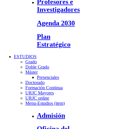
Profesores e
Investigadores
Agenda 2030
Plan
Estratégico
ESTUDIOS
Grado
Doble Grado
Máster
Presenciales
Doctorado
Formación Continua
URJC Mayores
URJC online
Menu-Estudios (item)
Admisión
Oficina del