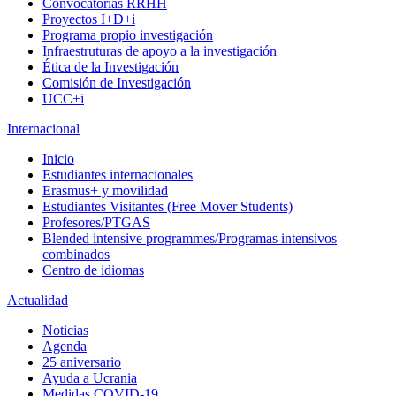
Convocatorias RRHH
Proyectos I+D+i
Programa propio investigación
Infraestruturas de apoyo a la investigación
Ética de la Investigación
Comisión de Investigación
UCC+i
Internacional
Inicio
Estudiantes internacionales
Erasmus+ y movilidad
Estudiantes Visitantes (Free Mover Students)
Profesores/PTGAS
Blended intensive programmes/Programas intensivos
combinados
Centro de idiomas
Actualidad
Noticias
Agenda
25 aniversario
Ayuda a Ucrania
Medidas COVID-19