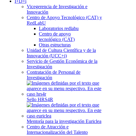
I+D+i
Vicegerencia de Investigación e
Innovación
Centro de Apoyo Tecnológico (CAT) y
RedLabU
Laboratorios redlabu
Centro de apoyo
tecnológico (CAT)
Otras estructuras
Unidad de Cultura Científica y de la
Innovación (UCC+i)
Servicio de Gestión Económica de la
Investigación
Contratación de Personal de
Investigación
Sello HRS4R
Mentoría para la investigación Euriclea
Centro de Atracción e
Internacionalización del Talento