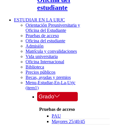
estudiante
ESTUDIAR EN LA URJC
Orientación Preuniversitaria y
Oficina del Estudiante
Pruebas de acceso
Oficina del estudiante
Admisión
Matrícula y convalidaciones
Vida universitaria
Oficina Internacional
Biblioteca
Precios públicos
Becas, ayudas y premios
Menu-Estudiar-En-La-Urjc
(item1)
Grado
Pruebas de acceso
PAU
Mayores 25/40/45