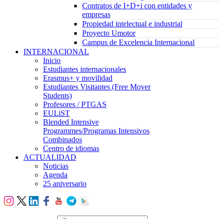
Contratos de I+D+i con entidades y
empresas
Propiedad intelectual e industrial
Proyecto Umotor
Campus de Excelencia Internacional
INTERNACIONAL
Inicio
Estudiantes internacionales
Erasmus+ y movilidad
Estudiantes Visitantes (Free Mover
Students)
Profesores / PTGAS
EULiST
Blended Intensive
Programmes/Programas Intensivos
Combinados
Centro de idiomas
ACTUALIDAD
Noticias
Agenda
25 aniversario