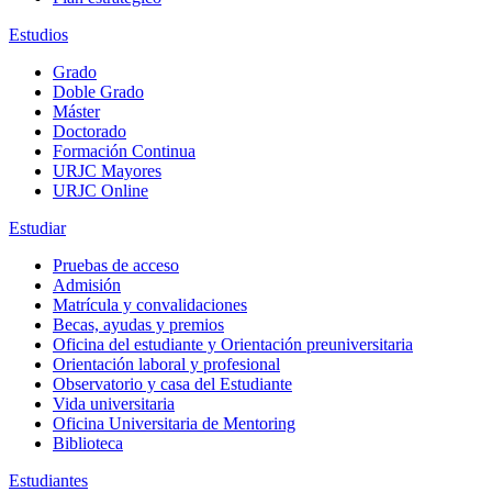
Estudios
Grado
Doble Grado
Máster
Doctorado
Formación Continua
URJC Mayores
URJC Online
Estudiar
Pruebas de acceso
Admisión
Matrícula y convalidaciones
Becas, ayudas y premios
Oficina del estudiante y Orientación preuniversitaria
Orientación laboral y profesional
Observatorio y casa del Estudiante
Vida universitaria
Oficina Universitaria de Mentoring
Biblioteca
Estudiantes