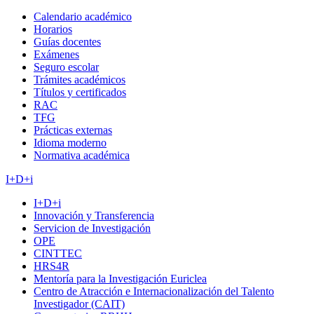
Calendario académico
Horarios
Guías docentes
Exámenes
Seguro escolar
Trámites académicos
Títulos y certificados
RAC
TFG
Prácticas externas
Idioma moderno
Normativa académica
I+D+i
I+D+i
Innovación y Transferencia
Servicion de Investigación
OPE
CINTTEC
HRS4R
Mentoría para la Investigación Euriclea
Centro de Atracción e Internacionalización del Talento
Investigador (CAIT)