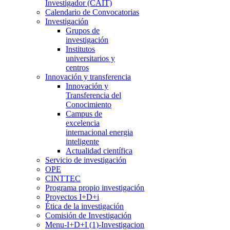
Investigador (CAIT)
Calendario de Convocatorias
Investigación
Grupos de
investigación
Institutos
universitarios y
centros
Innovación y transferencia
Innovación y
Transferencia del
Conocimiento
Campus de
excelencia
internacional energia
inteligente
Actualidad científica
Servicio de investigación
OPE
CINTTEC
Programa propio investigación
Proyectos I+D+i
Ética de la investigación
Comisión de Investigación
Menu-I+D+I (1)-Investigacion