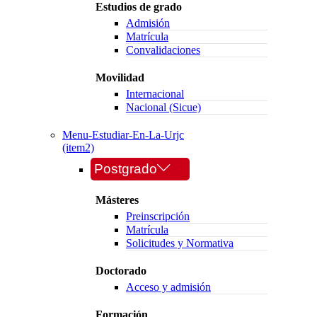
Estudios de grado
Admisión
Matrícula
Convalidaciones
Movilidad
Internacional
Nacional (Sicue)
Menu-Estudiar-En-La-Urjc
(item2)
Postgrado
Másteres
Preinscripción
Matrícula
Solicitudes y Normativa
Doctorado
Acceso y admisión
Formación