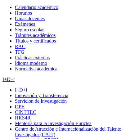
Calendario académico
Horarios
Guías docentes
Exámenes
Seguro escolar
Trámites académicos
Títulos y certificados
RAC
TFG
Prácticas externas
Idioma moderno
Normativa académica
I+D+i
I+D+i
Innovación y Transferencia
Servicion de Investigación
OPE
CINTTEC
HRS4R
Mentoría para la Investigación Euriclea
Centro de Atracción e Internacionalización del Talento
Investigador (CAIT)