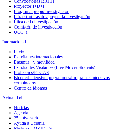
Convocatorias RRHH
Proyectos I+D+i
Programa propio investigación
Infraestruturas de apoyo a la investigación
Ética de la Investigación
Comisión de Investigación
UCC+i
Internacional
Inicio
Estudiantes internacionales
Erasmus+ y movilidad
Estudiantes Visitantes (Free Mover Students)
Profesores/PTGAS
Blended intensive programmes/Programas intensivos
combinados
Centro de idiomas
Actualidad
Noticias
Agenda
25 aniversario
Ayuda a Ucrania
Medidas COVID-19