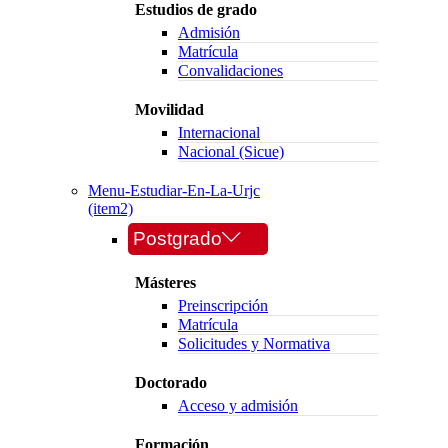
Estudios de grado
Admisión
Matrícula
Convalidaciones
Movilidad
Internacional
Nacional (Sicue)
Menu-Estudiar-En-La-Urjc
(item2)
Postgrado
Másteres
Preinscripción
Matrícula
Solicitudes y Normativa
Doctorado
Acceso y admisión
Formación