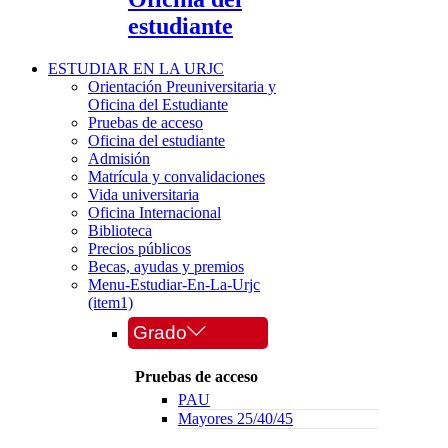
estudiante
ESTUDIAR EN LA URJC
Orientación Preuniversitaria y
Oficina del Estudiante
Pruebas de acceso
Oficina del estudiante
Admisión
Matrícula y convalidaciones
Vida universitaria
Oficina Internacional
Biblioteca
Precios públicos
Becas, ayudas y premios
Menu-Estudiar-En-La-Urjc
(item1)
Grado
Pruebas de acceso
PAU
Mayores 25/40/45