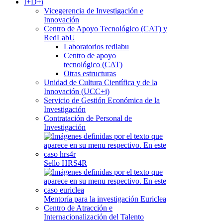
I+D+i
Vicegerencia de Investigación e
Innovación
Centro de Apoyo Tecnológico (CAT) y
RedLabU
Laboratorios redlabu
Centro de apoyo
tecnológico (CAT)
Otras estructuras
Unidad de Cultura Científica y de la
Innovación (UCC+i)
Servicio de Gestión Económica de la
Investigación
Contratación de Personal de
Investigación
Sello HRS4R
Mentoría para la investigación Euriclea
Centro de Atracción e
Internacionalización del Talento