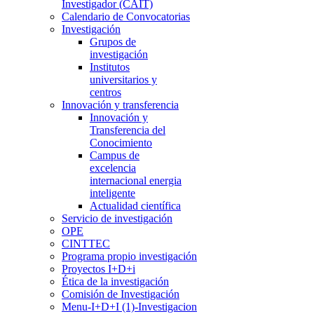
Investigador (CAIT)
Calendario de Convocatorias
Investigación
Grupos de
investigación
Institutos
universitarios y
centros
Innovación y transferencia
Innovación y
Transferencia del
Conocimiento
Campus de
excelencia
internacional energia
inteligente
Actualidad científica
Servicio de investigación
OPE
CINTTEC
Programa propio investigación
Proyectos I+D+i
Ética de la investigación
Comisión de Investigación
Menu-I+D+I (1)-Investigacion