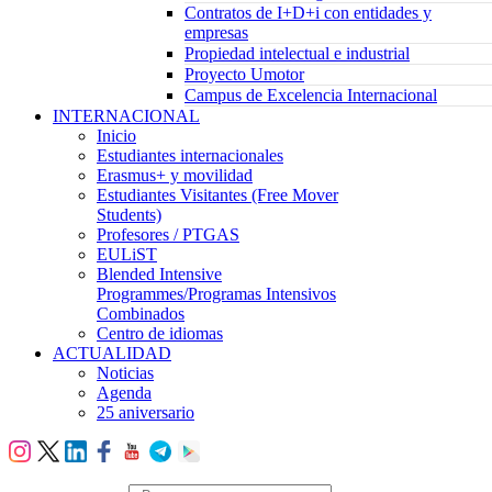
Contratos de I+D+i con entidades y
empresas
Propiedad intelectual e industrial
Proyecto Umotor
Campus de Excelencia Internacional
INTERNACIONAL
Inicio
Estudiantes internacionales
Erasmus+ y movilidad
Estudiantes Visitantes (Free Mover
Students)
Profesores / PTGAS
EULiST
Blended Intensive
Programmes/Programas Intensivos
Combinados
Centro de idiomas
ACTUALIDAD
Noticias
Agenda
25 aniversario