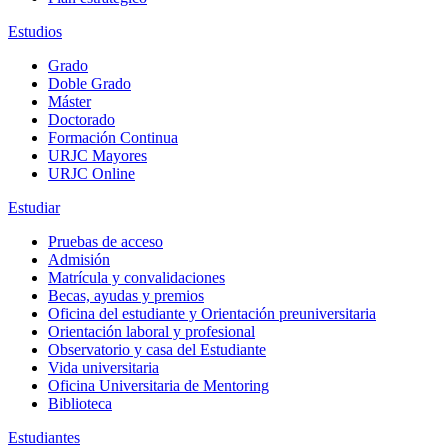
Estudios
Grado
Doble Grado
Máster
Doctorado
Formación Continua
URJC Mayores
URJC Online
Estudiar
Pruebas de acceso
Admisión
Matrícula y convalidaciones
Becas, ayudas y premios
Oficina del estudiante y Orientación preuniversitaria
Orientación laboral y profesional
Observatorio y casa del Estudiante
Vida universitaria
Oficina Universitaria de Mentoring
Biblioteca
Estudiantes