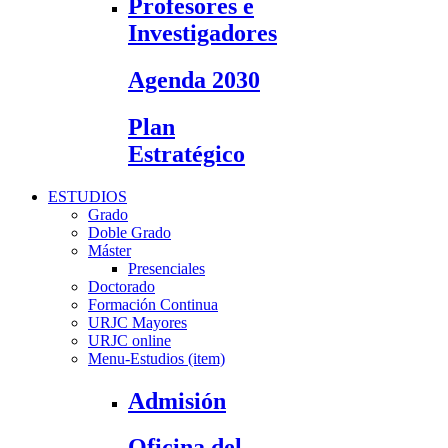
Profesores e
Investigadores
Agenda 2030
Plan
Estratégico
ESTUDIOS
Grado
Doble Grado
Máster
Presenciales
Doctorado
Formación Continua
URJC Mayores
URJC online
Menu-Estudios (item)
Admisión
Oficina del