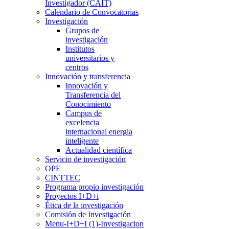
Investigador (CAIT)
Calendario de Convocatorias
Investigación
Grupos de
investigación
Institutos
universitarios y
centros
Innovación y transferencia
Innovación y
Transferencia del
Conocimiento
Campus de
excelencia
internacional energia
inteligente
Actualidad científica
Servicio de investigación
OPE
CINTTEC
Programa propio investigación
Proyectos I+D+i
Ética de la investigación
Comisión de Investigación
Menu-I+D+I (1)-Investigacion