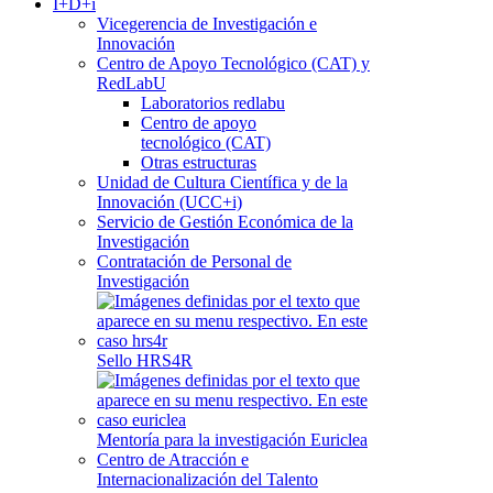
I+D+i
Vicegerencia de Investigación e
Innovación
Centro de Apoyo Tecnológico (CAT) y
RedLabU
Laboratorios redlabu
Centro de apoyo
tecnológico (CAT)
Otras estructuras
Unidad de Cultura Científica y de la
Innovación (UCC+i)
Servicio de Gestión Económica de la
Investigación
Contratación de Personal de
Investigación
Sello HRS4R
Mentoría para la investigación Euriclea
Centro de Atracción e
Internacionalización del Talento