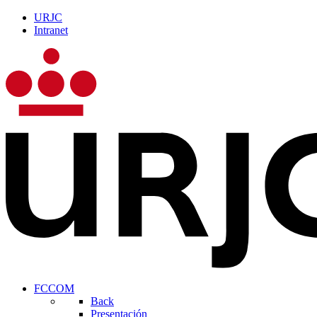
URJC
Intranet
FCCOM
Back
Presentación